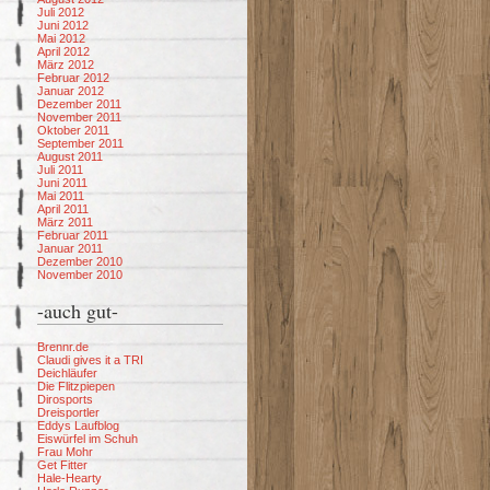
Juli 2012
Juni 2012
Mai 2012
April 2012
März 2012
Februar 2012
Januar 2012
Dezember 2011
November 2011
Oktober 2011
September 2011
August 2011
Juli 2011
Juni 2011
Mai 2011
April 2011
März 2011
Februar 2011
Januar 2011
Dezember 2010
November 2010
-auch gut-
Brennr.de
Claudi gives it a TRI
Deichläufer
Die Flitzpiepen
Dirosports
Dreisportler
Eddys Laufblog
Eiswürfel im Schuh
Frau Mohr
Get Fitter
Hale-Hearty