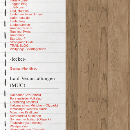
Harle Runner
Joggen Blog
JuliaRuns
Lauf, Hannes
Laufen mit Frau Schmitt
laufen-total.de
Läuferblog
Laufgedanken
Running Zuschi
Running-Twins
Runomatic
Startblog-F
Strongman Dudel
TRAIL BLOG
Wolfgangs Sporttagebuch
-lecker-
German Abendbrot
Lauf-Veranstaltungen
(MUC)
Dachauer Straßenlauf
Forstenrieder Volkslauf
Germering Stadtlauf
Halbmarathon München (Olypark)
Ismaninger Winterlaufserie
Münchner Kindl Lauf
Silvesterlauf München
Sommernachtslauf (Olypark)
Teufelsberglauf Aubing
Westparklauf
Winterlaufserie (Olypark)