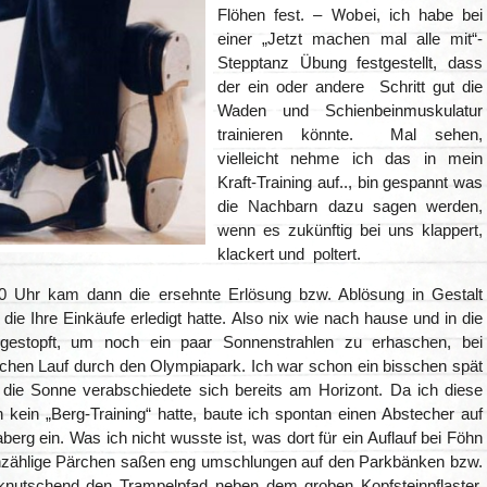
Flöhen fest. – Wobei, ich habe bei
einer „Jetzt machen mal alle mit“-
Stepptanz Übung festgestellt, dass
der ein oder andere Schritt gut die
Waden und Schienbeinmuskulatur
trainieren könnte. Mal sehen,
vielleicht nehme ich das in mein
Kraft-Training auf.., bin gespannt was
die Nachbarn dazu sagen werden,
wenn es zukünftig bei uns klappert,
klackert und poltert.
0 Uhr kam dann die ersehnte Erlösung bzw. Ablösung in Gestalt
die Ihre Einkäufe erledigt hatte. Also nix wie nach hause und in die
 gestopft, um noch ein paar Sonnenstrahlen zu erhaschen, bei
chen Lauf durch den Olympiapark. Ich war schon ein bisschen spät
die Sonne verabschiedete sich bereits am Horizont. Da ich diese
kein „Berg-Training“ hatte, baute ich spontan einen Abstecher auf
erg ein. Was ich nicht wusste ist, was dort für ein Auflauf bei Föhn
nzählige Pärchen saßen eng umschlungen auf den Parkbänken bzw.
 knutschend den Trampelpfad neben dem groben Kopfsteinpflaster,