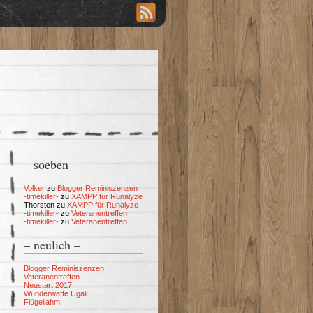
– soeben –
Volker
zu
Blogger Reminiszenzen
-timekiller-
zu
XAMPP für Runalyze
Thorsten
zu
XAMPP für Runalyze
-timekiller-
zu
Veteranentreffen
-timekiller-
zu
Veteranentreffen
– neulich –
Blogger Reminiszenzen
Veteranentreffen
Neustart 2017
Wunderwaffe Ugali
Flügellahm