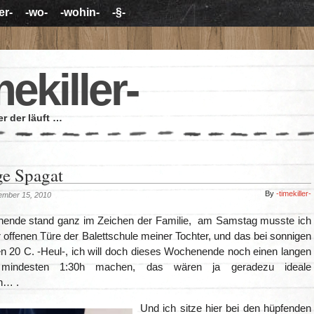
er-
-wo-
-wohin-
-§-
mekiller-
r der läuft …
ge Spagat
By
-timekiller-
ember 15, 2010
ende stand ganz im Zeichen der Familie, am Samstag musste ich
offenen Türe der Balettschule meiner Tochter, und das bei sonnigen
en 20 C. -Heul-, ich will doch dieses Wochenende noch einen langen
mindesten 1:30h machen, das wären ja geradezu ideale
n… .
Und ich sitze hier bei den hüpfenden