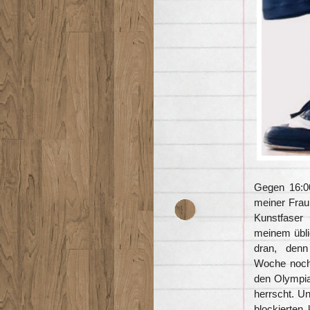
Gegen 16:0
meiner Frau 
Kunstfaser
meinem übli
dran, denn 
Woche noch 
den Olympiab
herrscht. U
blockierten