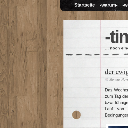
Startseite
-warum-
-w
-ti
… noch eine
der ewi
Montag, Nov
Das Wochen
zum Tag der 
bzw. föhnig
Lauf von 
Bedingunge