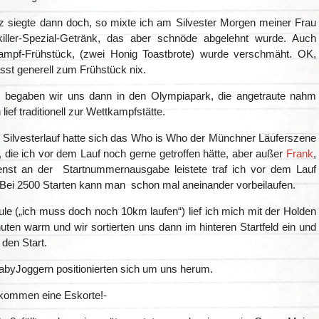
z siegte dann doch, so mixte ich am Silvester Morgen meiner Frau
iller-Spezial-Getränk, das aber schnöde abgelehnt wurde. Auch
ampf-Frühstück, (zwei Honig Toastbrote) wurde verschmäht. OK,
sst generell zum Frühstück nix.
begaben wir uns dann in den Olympiapark, die angetraute nahm
lief traditionell zur Wettkampfstätte.
lvesterlauf hatte sich das Who is Who der Münchner Läuferszene
 die ich vor dem Lauf noch gerne getroffen hätte, aber außer
Frank
,
enst an der Startnummernausgabe leistete traf ich vor dem Lauf
Bei 2500 Starten kann man schon mal aneinander vorbeilaufen.
le („ich muss doch noch 10km laufen“) lief ich mich mit der Holden
uten warm und wir sortierten uns dann im hinteren Startfeld ein und
 den Start.
BabyJoggern positionierten sich um uns herum.
ekommen eine Eskorte!-