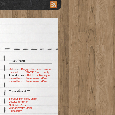
– soeben –
Volker
zu
Blogger Reminiszenzen
-timekiller-
zu
XAMPP für Runalyze
Thorsten
zu
XAMPP für Runalyze
-timekiller-
zu
Veteranentreffen
-timekiller-
zu
Veteranentreffen
– neulich –
Blogger Reminiszenzen
Veteranentreffen
Neustart 2017
Wunderwaffe Ugali
Flügellahm