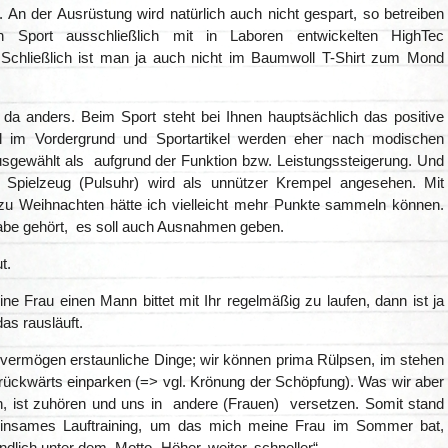
 An der Ausrüstung wird natürlich auch nicht gespart, so betreiben
n Sport ausschließlich mit in Laboren entwickelten HighTec
. Schließlich ist man ja auch nicht im Baumwoll T-Shirt zum Mond
 da anders. Beim Sport steht bei Ihnen hauptsächlich das positive
hl im Vordergrund und Sportartikel werden eher nach modischen
sgewählt als aufgrund der Funktion bzw. Leistungssteigerung. Und
 Spielzeug (Pulsuhr) wird als unnützer Krempel angesehen. Mit
i zu Weihnachten hätte ich vielleicht mehr Punkte sammeln können.
abe gehört, es soll auch Ausnahmen geben.
t.
e Frau einen Mann bittet mit Ihr regelmäßig zu laufen, dann ist ja
das rausläuft.
vermögen erstaunliche Dinge; wir können prima Rülpsen, im stehen
 rückwärts einparken (=> vgl. Krönung der Schöpfung). Was wir aber
n, ist zuhören und uns in andere (Frauen) versetzen. Somit stand
insames Lauftraining, um das mich meine Frau im Sommer bat,
ndlich unter dem Motto „Höher, weiter, schneller“