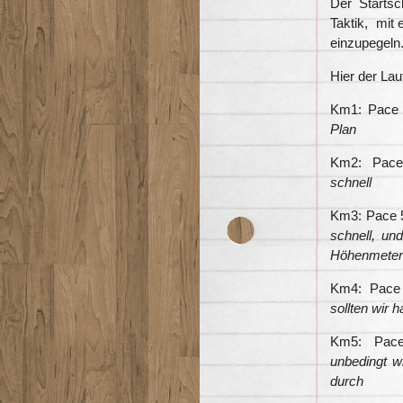
Der Startsc
Taktik, mit 
einzupegeln
Hier der La
Km1: Pace
Plan
Km2: Pac
schnell
Km3: Pace 
schnell, un
Höhenmeter
Km4: Pace
sollten wir h
Km5: Pac
unbedingt wi
durch