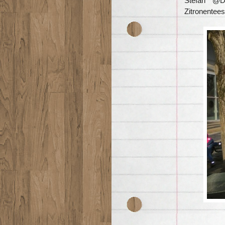
Stefan @Da
Zitronentees