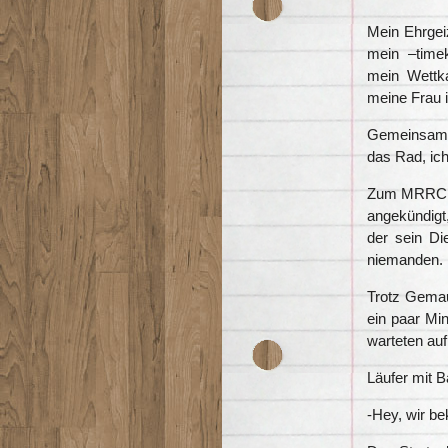
Mein Ehrgei
mein –timek
mein Wettk
meine Frau i
Gemeinsam 
das Rad, ich 
Zum MRRC Si
angekündigt,
der sein Di
niemanden. 
Trotz Gemau
ein paar Min
warteten auf
Läufer mit 
-Hey, wir b