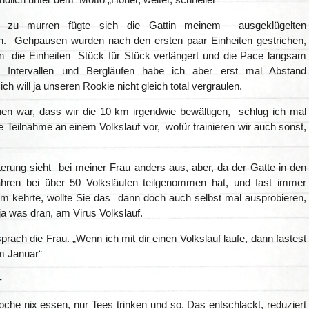
 zu murren fügte sich die Gattin meinem ausgeklügelten
an. Gehpausen wurden nach den ersten paar Einheiten gestrichen,
n die Einheiten Stück für Stück verlängert und die Pace langsam
n Intervallen und Bergläufen habe ich aber erst mal Abstand
h will ja unseren Rookie nicht gleich total vergraulen.
en war, dass wir die 10 km irgendwie bewältigen, schlug ich mal
ie Teilnahme an einem Volkslauf vor, wofür trainieren wir auch sonst,
terung sieht bei meiner Frau anders aus, aber, da der Gatte in den
ahren bei über 50 Volksläufen teilgenommen hat, und fast immer
eim kehrte, wollte Sie das dann doch auch selbst mal ausprobieren,
t ja was dran, am Virus Volkslauf.
prach die Frau. „Wenn ich mit dir einen Volkslauf laufe, dann fastest
im Januar“
-
che nix essen, nur Tees trinken und so. Das entschlackt, reduziert