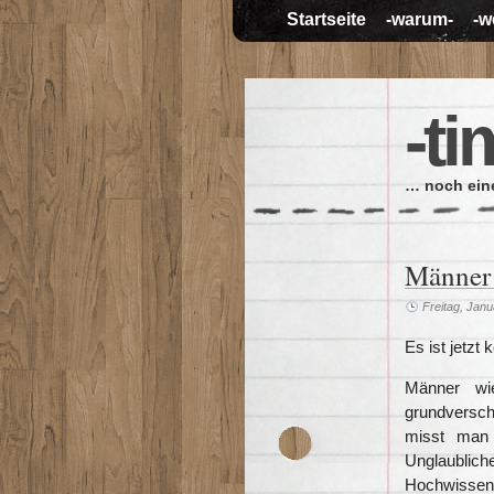
Startseite
-warum-
-w
-ti
… noch eine
Männer
Freitag, Janu
Es ist jetzt
Männer wie
grundversch
misst man 
Unglaublic
Hochwissens