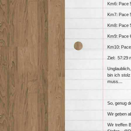
Km6: Pace 
Km7: Pace 
Km8: Pace 
Km9: Pace 
Km10: Pace
Ziel: 57:29 
Unglaublich,
bin ich stol
muss…
So, genug de
Wir geben a
Wir treffen