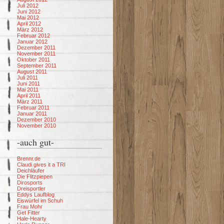
Juli 2012
Juni 2012
Mai 2012
April 2012
März 2012
Februar 2012
Januar 2012
Dezember 2011
November 2011
Oktober 2011
September 2011
August 2011
Juli 2011
Juni 2011
Mai 2011
April 2011
März 2011
Februar 2011
Januar 2011
Dezember 2010
November 2010
-auch gut-
Brennr.de
Claudi gives it a TRI
Deichläufer
Die Flitzpiepen
Dirosports
Dreisportler
Eddys Laufblog
Eiswürfel im Schuh
Frau Mohr
Get Fitter
Hale-Hearty