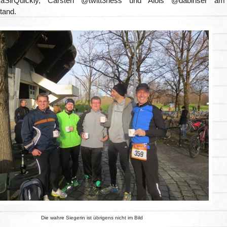
SirQuickly, Carsten @twitt3rless und Alois @dabinser am
tand.
Die wahre Siegerin ist übrigens nicht im Bild