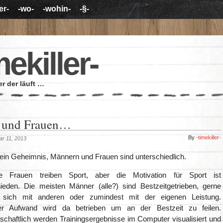
er-
-wo-
-wohin-
-§-
mekiller-
r der läuft …
 und Frauen…
By
-timekiller-
ar 11, 2013
 kein Geheimnis, Männern und Frauen sind unterschiedlich.
 Frauen treiben Sport, aber die Motivation für Sport ist
ieden. Die meisten Männer (alle?) sind Bestzeitgetrieben, gerne
sich mit anderen oder zumindest mit der eigenen Leistung.
her Aufwand wird da betrieben um an der Bestzeit zu feilen.
chaftlich werden Trainingsergebnisse im Computer visualisiert und