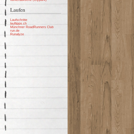
Laufen
Laufschritte
lauftipps.ch
Münchner RoadRunners Club
run.de
Runalyze