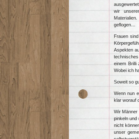
ausgewertet.
wir unsere
Materialien
geflogen…
Frauen sind
Körpergefü
Aspekten au
technisches
einem Brill
Wobei ich h
Soweit so gu
Wenn nun ein
klar worauf 
Wir Männer 
pinkeln und
nicht könne
unser geme
selbstverstä