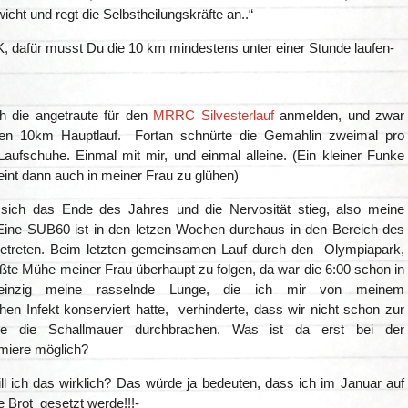
cht und regt die Selbstheilungskräfte an..“
K, dafür musst Du die 10 km mindestens unter einer Stunde laufen-
h die angetraute für den
MRRC Silvesterlauf
anmelden, und zwar
 den 10km Hauptlauf. Fortan schnürte die Gemahlin zweimal pro
aufschuhe. Einmal mit mir, und einmal alleine. (Ein kleiner Funke
int dann auch in meiner Frau zu glühen)
sich das Ende des Jahres und die Nervosität stieg, also meine
 Eine SUB60 ist in den letzen Wochen durchaus in den Bereich des
etreten. Beim letzten gemeinsamen Lauf durch den Olympiapark,
ößte Mühe meiner Frau überhaupt zu folgen, da war die 6:00 schon in
e, einzig meine rasselnde Lunge, die ich mir von meinem
hen Infekt konserviert hatte, verhinderte, dass wir nicht schon zur
be die Schallmauer durchbrachen. Was ist da erst bei der
emiere möglich?
ll ich das wirklich? Das würde ja bedeuten, dass ich im Januar auf
 Brot gesetzt werde!!!-