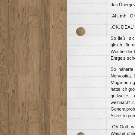
das Übergewi
-Ah, mh.. O
„OK, DEAL“
So ließ sic
gleich für
Woche die L
Ehrgeiz sche
So näherte 
Nervosität.
Möglichen g
hatte ich gr
griffweit
weihnachtlic
Generalpro
Silvesterpr
-Oh Gott, wi
Wasser ohne