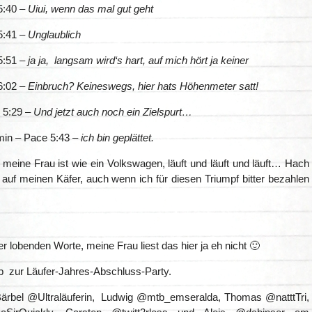
5:40 –
Uiui, wenn das mal gut geht
5:41 –
Unglaublich
5:51 –
ja ja, langsam wird‘s hart, auf mich hört ja keiner
6:02 –
Einbruch? Keineswegs, hier hats Höhenmeter satt!
 5:29 –
Und jetzt auch noch ein Zielspurt…
min – Pace 5:43 –
ich bin geplättet.
 meine Frau ist wie ein Volkswagen, läuft und läuft und läuft… Hach
z auf meinen Käfer, auch wenn ich für diesen Triumpf bitter bezahlen
r lobenden Worte, meine Frau liest das hier ja eh nicht 🙂
b zur Läufer-Jahres-Abschluss-Party.
 Bärbel @Ultraläuferin, Ludwig @mtb_emseralda, Thomas @natttTri,