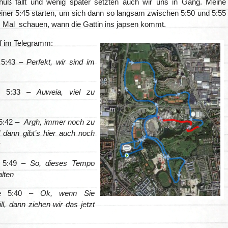
huß fällt und wenig später setzten auch wir uns in Gang. Meine
einer 5:45 starten, um sich dann so langsam zwischen 5:50 und 5:55
. Mal schauen, wann die Gattin ins japsen kommt.
uf im Telegramm:
 5:43 –
Perfekt, wir sind im
e 5:33 –
Auweia, viel zu
5:42 –
Argh, immer noch zu
d dann gibt’s hier auch noch
 5:49 –
So, dieses Tempo
alten
e 5:40 –
Ok, wenn Sie
ll, dann ziehen wir das jetzt