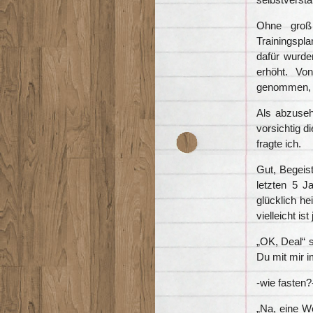
Ohne groß
Trainingspl
dafür wurde
erhöht. Vo
genommen, ic
Als abzuseh
vorsichtig d
fragte ich.
Gut, Begeis
letzten 5 J
glücklich h
vielleicht is
„OK, Deal“ s
Du mit mir 
-wie fasten?
„Na, eine Wo