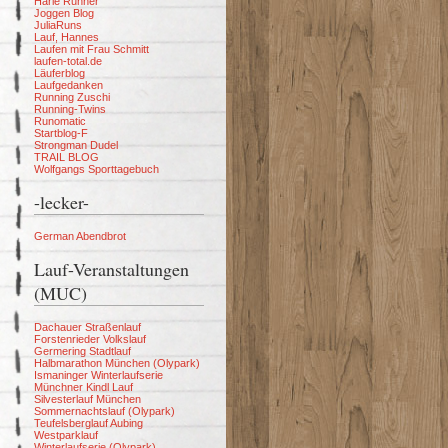
Harle Runner
Joggen Blog
JuliaRuns
Lauf, Hannes
Laufen mit Frau Schmitt
laufen-total.de
Läuferblog
Laufgedanken
Running Zuschi
Running-Twins
Runomatic
Startblog-F
Strongman Dudel
TRAIL BLOG
Wolfgangs Sporttagebuch
-lecker-
German Abendbrot
Lauf-Veranstaltungen
(MUC)
Dachauer Straßenlauf
Forstenrieder Volkslauf
Germering Stadtlauf
Halbmarathon München (Olypark)
Ismaninger Winterlaufserie
Münchner Kindl Lauf
Silvesterlauf München
Sommernachtslauf (Olypark)
Teufelsberglauf Aubing
Westparklauf
Winterlaufserie (Olypark)