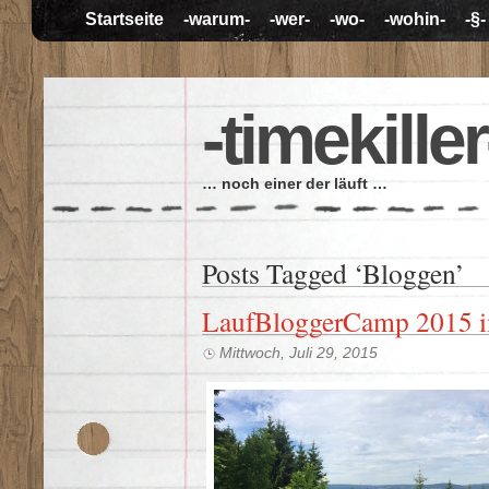
Startseite
-warum-
-wer-
-wo-
-wohin-
-§-
-timekiller
… noch einer der läuft …
Posts Tagged ‘Bloggen’
LaufBloggerCamp 2015 
Mittwoch, Juli 29, 2015