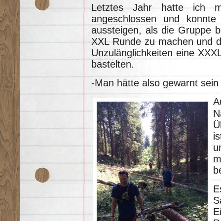
Letztes Jahr hatte ich 
angeschlossen und konnte 
aussteigen, als die Gruppe 
XXL Runde zu machen und da
Unzulänglichkeiten eine XXX
bastelten.
-Man hätte also gewarnt sein
A
N
Ü
i
u
m
b
E
S
E