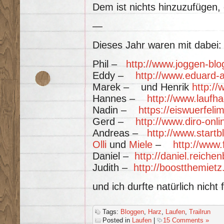
Dem ist nichts hinzuzufügen,
—
Dieses Jahr waren mit dabei:
Phil –
http://www.joggen-blo
Eddy –
http://www.eduard-
Marek – und Henrik
http://
Hannes –
http://www.laufh
Nadin –
https://eiswuerfel
Gerd –
http://www.diro-onl
Andreas –
http://www.startb
Olli
und
Miele
–
http://www.f
Daniel –
http://daniel.reiche
Judith –
http://boostthemietz
und ich durfte natürlich nicht 
Tags:
Bloggen
,
Harz
,
Laufen
,
Trailrun
Posted in
Laufen
|
15 Comments »