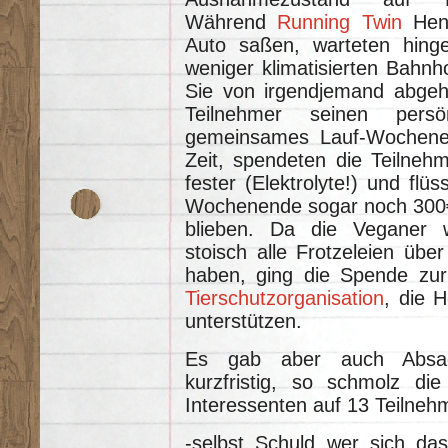
Während
Running Twin
Henr
Auto saßen, warteten hin
weniger klimatisierten Bahnh
Sie von irgendjemand abgeho
Teilnehmer seinen pers
gemeinsames Lauf-Wochene
Zeit, spendeten die Teilneh
fester (Elektrolyte!) und fl
Wochenende sogar noch 300€ 
blieben. Da die Veganer
stoisch alle Frotzeleien über
haben, ging die Spende zu
Tierschutzorganisation
, die 
unterstützen.
Es gab aber auch Absa
kurzfristig, so schmolz di
Interessenten auf 13 Teilne
-selbst Schuld wer sich d