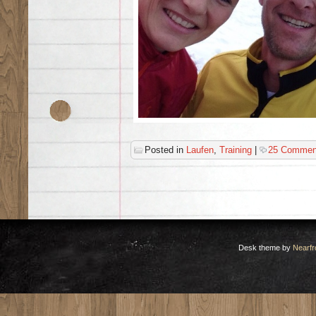
Posted in
Laufen
,
Training
|
25 Commen
Desk theme by
Nearfr