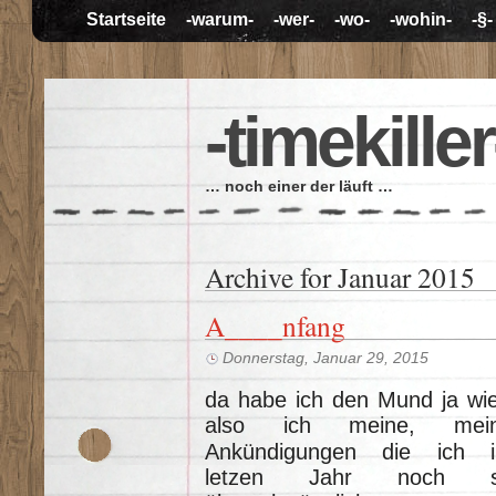
Startseite
-warum-
-wer-
-wo-
-wohin-
-§-
-timekiller
… noch einer der läuft …
Archive for Januar 2015
A____nfang
Donnerstag, Januar 29, 2015
da habe ich den Mund ja wie
also ich meine,
mei
Ankündigungen die ich 
letzen Jahr noch 