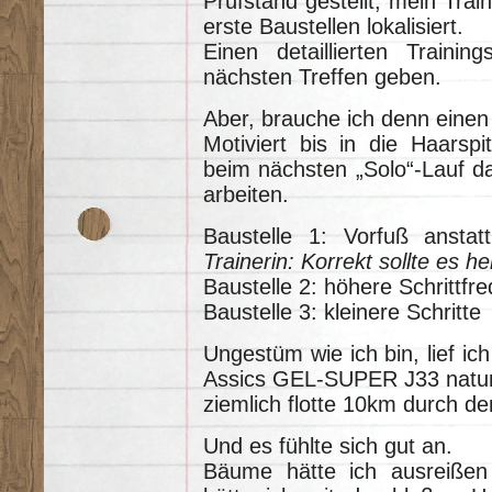
Prüfstand gestellt, mein Trai
erste Baustellen lokalisiert.
Einen detaillierten Traini
nächsten Treffen geben.
Aber, brauche ich denn einen
Motiviert bis in die Haarsp
beim nächsten „Solo“-Lauf d
arbeiten.
Baustelle 1: Vorfuß ans
Trainerin: Korrekt sollte es h
Baustelle 2: höhere Schrittfr
Baustelle 3: kleinere Schritte
Ungestüm wie ich bin, lief ic
Assics GEL-SUPER J33 natur
ziemlich flotte 10km durch d
Und es fühlte sich gut an.
Bäume hätte ich ausreißen