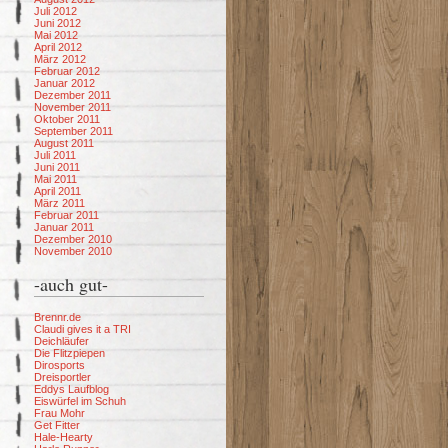
Juli 2012
Juni 2012
Mai 2012
April 2012
März 2012
Februar 2012
Januar 2012
Dezember 2011
November 2011
Oktober 2011
September 2011
August 2011
Juli 2011
Juni 2011
Mai 2011
April 2011
März 2011
Februar 2011
Januar 2011
Dezember 2010
November 2010
-auch gut-
Brennr.de
Claudi gives it a TRI
Deichläufer
Die Flitzpiepen
Dirosports
Dreisportler
Eddys Laufblog
Eiswürfel im Schuh
Frau Mohr
Get Fitter
Hale-Hearty