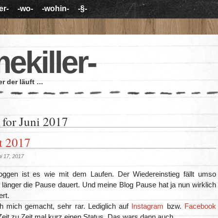
er-
-wo-
-wohin-
-§-
mekiller-
r der läuft …
 for Juni 2017
t 2017
i 17, 2017
ggen ist es wie mit dem Laufen. Der Wiedereinstieg fällt umso
 länger die Pause dauert. Und meine Blog Pause hat ja nun wirklich
rt.
h mich gemacht, sehr rar. Lediglich auf
Instagram
bzw.
Facebook
eit zu Zeit mal kurz einen Status. Das wars dann auch.