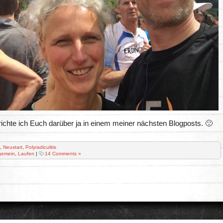
erichte ich Euch darüber ja in einem meiner nächsten Blogposts. 🙂
,
Neustart
,
Polyradiculitis
gemein
,
Laufen
|
14 Comments »
Desk theme by
Nearfrog
| Valid
xhtml
| Powered by
Wordpress