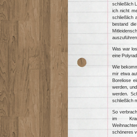
schließlich
ich nicht m
schließlich 
bestand di
Mitleidensch
auszuführen
Was war los
eine Polyrad
Wie bekommt
mir etwa au
Boreliose e
werden, und
werden. Sch
schließlich 
So verbrac
im Kran
Weihnacht
schöneres vo