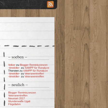
– soeben –
Volker
zu
Blogger Reminiszenzen
-timekiller-
zu
XAMPP für Runalyze
Thorsten
zu
XAMPP für Runalyze
-timekiller-
zu
Veteranentreffen
-timekiller-
zu
Veteranentreffen
– neulich –
Blogger Reminiszenzen
Veteranentreffen
Neustart 2017
Wunderwaffe Ugali
Flügellahm