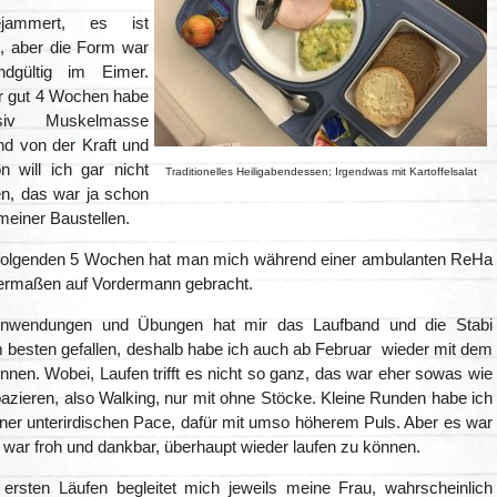
jammert, es ist
, aber die Form war
endgültig im Eimer.
r gut 4 Wochen habe
iv Muskelmasse
nd von der Kraft und
n will ich gar nicht
Traditionelles Heiligabendessen; Irgendwas mit Kartoffelsalat
en, das war ja schon
meiner Baustellen.
folgenden 5 Wochen hat man mich während einer ambulanten ReHa
germaßen auf Vordermann gebracht.
Anwendungen und Übungen hat mir das Laufband und die Stabi
besten gefallen, deshalb habe ich auch ab Februar wieder mit dem
nen. Wobei, Laufen trifft es nicht so ganz, das war eher sowas wie
azieren, also Walking, nur mit ohne Stöcke. Kleine Runden habe ich
iner unterirdischen Pace, dafür mit umso höherem Puls. Aber es war
h war froh und dankbar, überhaupt wieder laufen zu können.
ersten Läufen begleitet mich jeweils meine Frau, wahrscheinlich