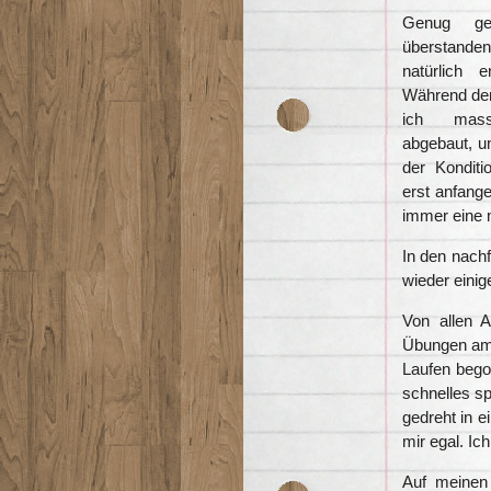
Genug ge
überstanden
natürlich 
Während de
ich mass
abgebaut, u
der Konditio
erst anfang
immer eine 
In den nach
wieder eini
Von allen 
Übungen am 
Laufen begon
schnelles sp
gedreht in e
mir egal. Ic
Auf meinen 