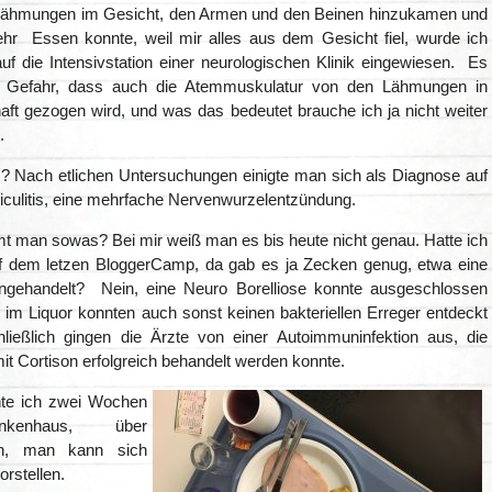
 Lähmungen im Gesicht, den Armen und den Beinen hinzukamen und
ehr Essen konnte, weil mir alles aus dem Gesicht fiel, wurde ich
auf die Intensivstation einer neurologischen Klinik eingewiesen. Es
e Gefahr, dass auch die Atemmuskulatur von den Lähmungen in
aft gezogen wird, und was das bedeutet brauche ich ja nicht weiter
.
? Nach etlichen Untersuchungen einigte man sich als Diagnose auf
iculitis, eine mehrfache Nervenwurzelentzündung.
 man sowas? Bei mir weiß man es bis heute nicht genau. Hatte ich
f dem letzen BloggerCamp, da gab es ja Zecken genug, etwa eine
ingehandelt? Nein, eine Neuro Borelliose konnte ausgeschlossen
 im Liquor konnten auch sonst keinen bakteriellen Erreger entdeckt
ließlich gingen die Ärzte von einer Autoimmuninfektion aus, die
mit Cortison erfolgreich behandelt werden konnte.
hte ich zwei Wochen
kenhaus, über
en, man kann sich
rstellen.