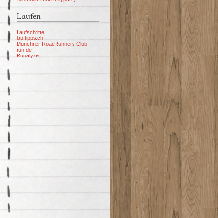
Laufen
Laufschritte
lauftipps.ch
Münchner RoadRunners Club
run.de
Runalyze