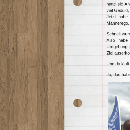
hatte sie A
viel Geduld, 
Jetzt habe 
Männerego.
Schnell wurd
Also habe 
Umgebung ge
Ziel auserko
Und da läuft
Ja, das hab