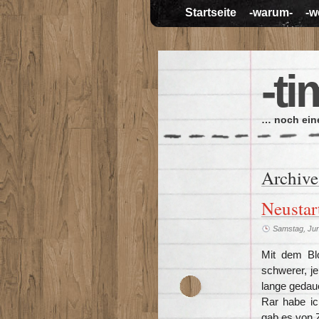
Startseite
-warum-
-w
-ti
… noch eine
Archive
Neustar
Samstag, Jun
Mit dem Blo
schwerer, je
lange gedaue
Rar habe ic
gab es von Z