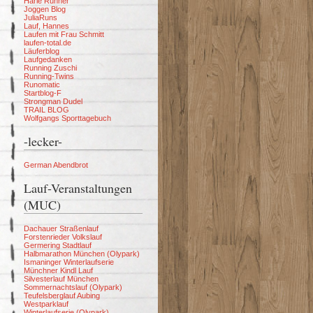
Harle Runner
Joggen Blog
JuliaRuns
Lauf, Hannes
Laufen mit Frau Schmitt
laufen-total.de
Läuferblog
Laufgedanken
Running Zuschi
Running-Twins
Runomatic
Startblog-F
Strongman Dudel
TRAIL BLOG
Wolfgangs Sporttagebuch
-lecker-
German Abendbrot
Lauf-Veranstaltungen
(MUC)
Dachauer Straßenlauf
Forstenrieder Volkslauf
Germering Stadtlauf
Halbmarathon München (Olypark)
Ismaninger Winterlaufserie
Münchner Kindl Lauf
Silvesterlauf München
Sommernachtslauf (Olypark)
Teufelsberglauf Aubing
Westparklauf
Winterlaufserie (Olypark)