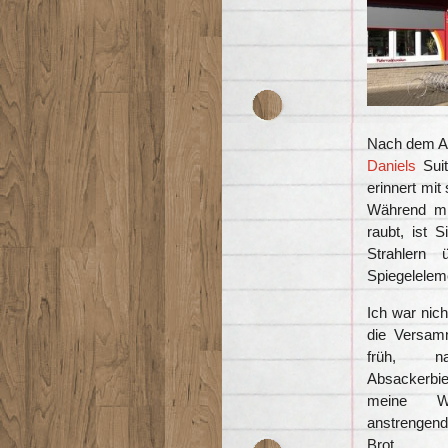
Nach dem Abe
Daniels
Suit
erinnert mit
Während mi
raubt, ist 
Strahlern 
Spiegelelem
Ich war nich
die Versam
früh, 
Absackerbi
meine W
anstrengend
Brot.