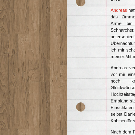
Andreas
ha
das Zimmer
Arme, bin 
Schnar
unterschiedl
Übernachtu
ich mir sc
meiner Mitm
Andreas ver
vor mir ein
noch kra
Glückwüns
Hochzeitst
Empfang ste
Einschlafen
selbst Dani
Kabinentür 
Nach dem F