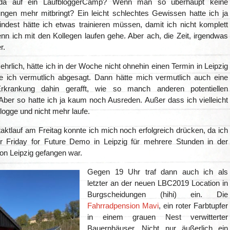
da auf ein LaufbloggerCamp? Wenn man so überhaupt keine
ngen mehr mitbringt? Ein leicht schlechtes Gewissen hatte ich ja
ndest hätte ich etwas trainieren müssen, damit ich nicht komplett
nn ich mit den Kollegen laufen gehe. Aber ach, die Zeit, irgendwas
r.
ehrlich, hätte ich in der Woche nicht ohnehin einen Termin in Leipzig
te ich vermutlich abgesagt. Dann hätte mich vermutlich auch eine
rkrankung dahin gerafft, wie so manch anderen potentiellen
Aber so hatte ich ja kaum noch Ausreden. Außer dass ich vielleicht
logge und nicht mehr laufe.
ktlauf am Freitag konnte ich mich noch erfolgreich drücken, da ich
r Friday for Future Demo in Leipzig für mehrere Stunden in der
on Leipzig gefangen war.
Gegen 19 Uhr traf dann auch ich als
letzter an der neuen LBC2019 Location in
Burgscheidungen (hihi) ein. Die
Fahrradpension Mavi
, ein roter Farbtupfer
in einem grauen Nest verwitterter
Bauernhäuser. Nicht nur äußerlich ein