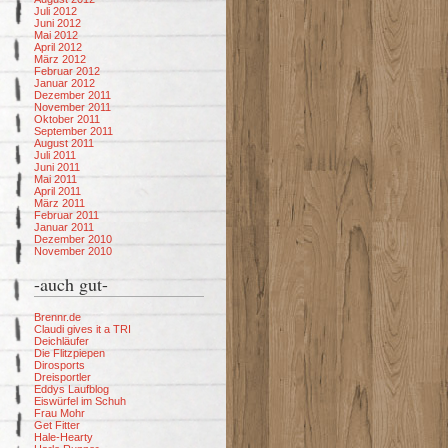
Juli 2012
Juni 2012
Mai 2012
April 2012
März 2012
Februar 2012
Januar 2012
Dezember 2011
November 2011
Oktober 2011
September 2011
August 2011
Juli 2011
Juni 2011
Mai 2011
April 2011
März 2011
Februar 2011
Januar 2011
Dezember 2010
November 2010
-auch gut-
Brennr.de
Claudi gives it a TRI
Deichläufer
Die Flitzpiepen
Dirosports
Dreisportler
Eddys Laufblog
Eiswürfel im Schuh
Frau Mohr
Get Fitter
Hale-Hearty