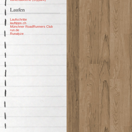
Laufen
Laufschritte
lauftipps.ch
Münchner RoadRunners Club
run.de
Runalyze