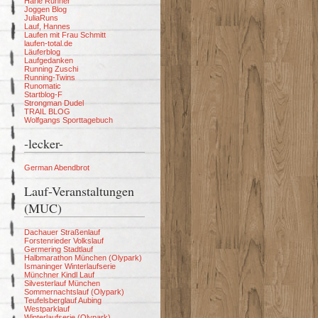
Harle Runner
Joggen Blog
JuliaRuns
Lauf, Hannes
Laufen mit Frau Schmitt
laufen-total.de
Läuferblog
Laufgedanken
Running Zuschi
Running-Twins
Runomatic
Startblog-F
Strongman Dudel
TRAIL BLOG
Wolfgangs Sporttagebuch
-lecker-
German Abendbrot
Lauf-Veranstaltungen
(MUC)
Dachauer Straßenlauf
Forstenrieder Volkslauf
Germering Stadtlauf
Halbmarathon München (Olypark)
Ismaninger Winterlaufserie
Münchner Kindl Lauf
Silvesterlauf München
Sommernachtslauf (Olypark)
Teufelsberglauf Aubing
Westparklauf
Winterlaufserie (Olypark)