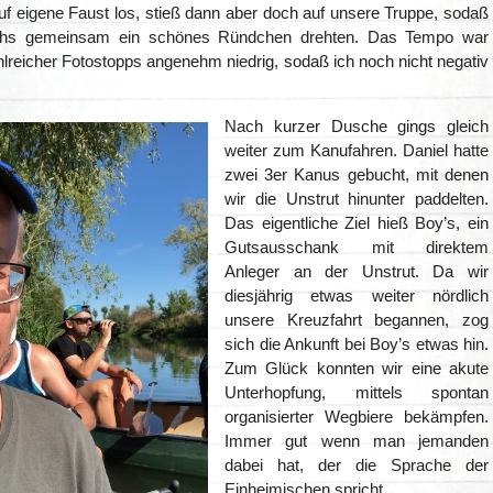
auf eigene Faust los, stieß dann aber doch auf unsere Truppe, sodaß
echs gemeinsam ein schönes Ründchen drehten. Das Tempo war
lreicher Fotostopps angenehm niedrig, sodaß ich noch nicht negativ
Nach kurzer Dusche gings gleich
weiter zum Kanufahren. Daniel hatte
zwei 3er Kanus gebucht, mit denen
wir die Unstrut hinunter paddelten.
Das eigentliche Ziel hieß Boy’s, ein
Gutsausschank mit direktem
Anleger an der Unstrut. Da wir
diesjährig etwas weiter nördlich
unsere Kreuzfahrt begannen, zog
sich die Ankunft bei Boy’s etwas hin.
Zum Glück konnten wir eine akute
Unterhopfung, mittels spontan
organisierter Wegbiere bekämpfen.
Immer gut wenn man jemanden
dabei hat, der die Sprache der
Einheimischen spricht.