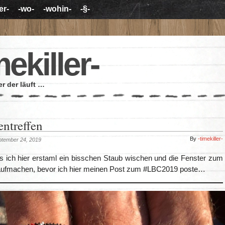
er-
-wo-
-wohin-
-§-
mekiller-
r der läuft …
entreffen
By
-timekiller-
ptember 24, 2019
s ich hier erstaml ein bisschen Staub wischen und die Fenster zum
 aufmachen, bevor ich hier meinen Post zum #LBC2019 poste…