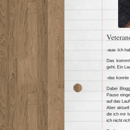
Veteran
-aua- Ich ha
Das kommt 
geht. Ein L
-das konnte 
Dabei Blogg
Pause einge
auf das Lau
Aber aktuel
die ich mir 
ich nicht ri