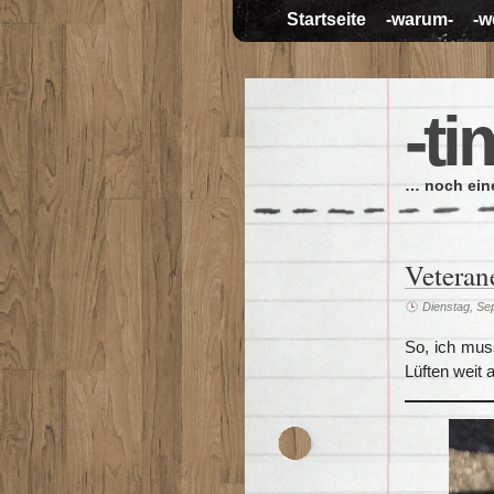
Startseite
-warum-
-w
-ti
… noch eine
Veteran
Dienstag, Se
So, ich mus
Lüften weit