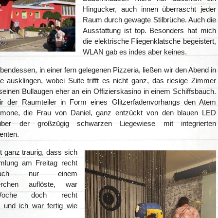
Hingucker, auch innen überrascht jeder
Raum durch gewagte Stilbrüche. Auch die
Ausstattung ist top. Besonders hat mich
die elektrische Fliegenklatsche begeistert,
WLAN gab es indes aber keines.
ndessen, in einer fern gelegenen Pizzeria, ließen wir den Abend in
e ausklingen, wobei Suite trifft es nicht ganz, das riesige Zimmer
 seinen Bullaugen eher an ein Offizierskasino in einem Schiffsbauch.
r der Raumteiler in Form eines Glitzerfadenvorhangs den Atem
Simone, die Frau von Daniel, ganz entzückt von den blauen LED
über der großzügig schwarzen Liegewiese mit integrierten
enten.
t ganz traurig, dass sich
mlung am Freitag recht
nach nur einem
erchen auflöste, war
oche doch recht
 und ich war fertig wie