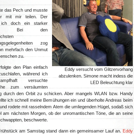
tte das Pech und musste
 mit mir teilen. Der
ich doch ein starker
cher. Bei den
ichsten
ngsgelegenheiten zog
hon mehrfach den Unmut
enschen zu.
folgte den Plan einfach
Eddy versucht vom Glitzervorhang
zuschlafen, während ich
abzulenken. Simone macht indess die
mpfhaft versuchte
LED Beleuchtung klar
che zum versäumten
ag durch den Orbit zu schicken. Aber mangels WLAN bzw. Handy
llte ich schnell meine Bemühungen ein und überholte Andreas beim
 und rodete mit rasselndem Atem die umliegenden Hügel, sodaß sich
el am nächsten Morgen, ob der unromantischen Töne, die an seine
schwappten, beschwerte.
rühstück am Samstag stand dann ein gemeinsamer Lauf an.
Eddy