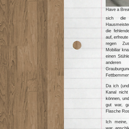
Have a Break
sich die
Hausmeister
die fehlend
auf, erfreut
regen Zu
Mobiliar kn
einen Stühl
anderen
Graubur
Fettbemmen.
Da ich (und
Kanal nich
können, und
gut war, g
Flasche Ros
Ich meine,
war anschl