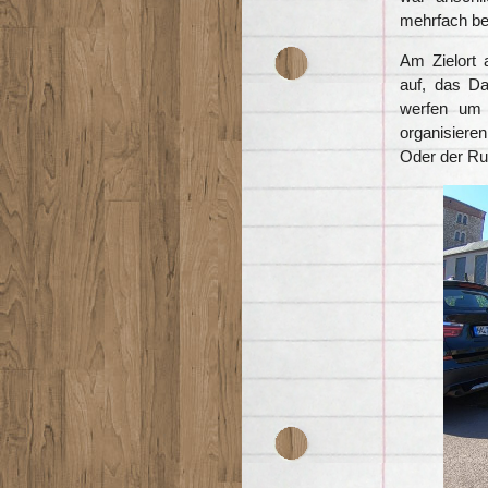
mehrfach be
Am Zielort 
auf, das Da
werfen um 
organisiere
Oder der Rus