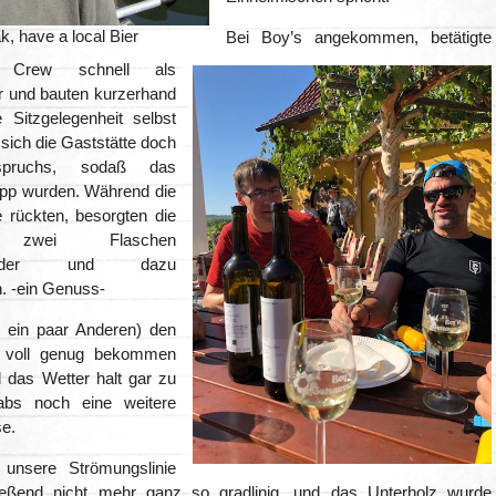
, have a local Bier
Bei Boy’s angekommen, betätigte
 Crew schnell als
 und bauten kurzerhand
e Sitzgelegenheit selbst
e sich die Gaststätte doch
spruchs, sodaß das
app wurden. Während die
e rückten, besorgten die
 zwei Flaschen
gunder und dazu
 -ein Genuss-
 ein paar Anderen) den
t voll genug bekommen
 das Wetter halt gar zu
abs noch eine weitere
e.
 unsere Strömungslinie
ießend nicht mehr ganz so gradlinig, und das Unterholz wurde