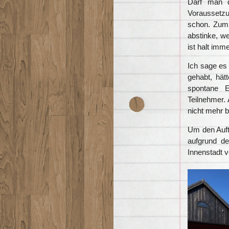
Darf man 
Voraussetzu
schon. Zumi
abstinke, we
ist halt imme
Ich sage es 
gehabt, hät
spontane E
Teilnehmer. 
nicht mehr b
Um den Aufta
aufgrund de
Innenstadt v