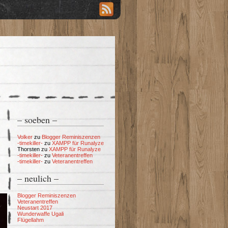
– soeben –
Volker
zu
Blogger Reminiszenzen
-timekiller-
zu
XAMPP für Runalyze
Thorsten
zu
XAMPP für Runalyze
-timekiller-
zu
Veteranentreffen
-timekiller-
zu
Veteranentreffen
– neulich –
Blogger Reminiszenzen
Veteranentreffen
Neustart 2017
Wunderwaffe Ugali
Flügellahm