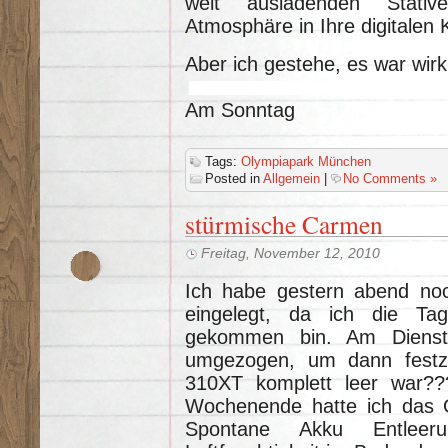
weit ausladenden Stati
Atmosphäre in Ihre digitalen 
Aber ich gestehe, es war wirkl
Am Sonntag
Tags:
Olympiapark München
Posted in
Allgemein
|
No Comments »
stürmische Carmen
Freitag, November 12, 2010
Ich habe gestern abend noc
eingelegt, da ich die Ta
gekommen bin. Am Diensta
umgezogen, um dann festzu
310XT komplett leer war
Wochenende hatte ich das G
Spontane Akku Entleer