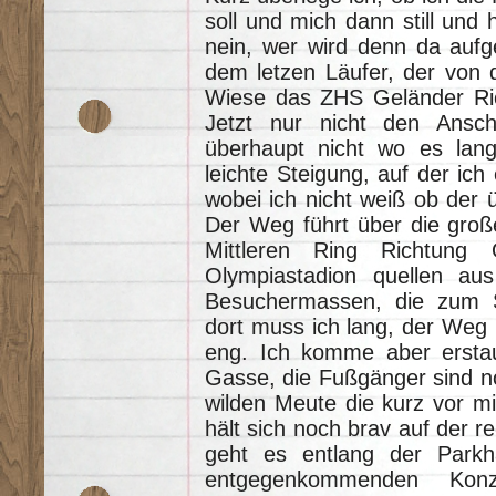
soll und mich dann still und 
nein, wer wird denn da aufg
dem letzen Läufer, der von d
Wiese das ZHS Geländer Ric
Jetzt nur nicht den Anschl
überhaupt nicht wo es lan
leichte Steigung, auf der ich
wobei ich nicht weiß ob der 
Der Weg führt über die gro
Mittleren Ring Richtung 
Olympiastadion quellen a
Besuchermassen, die zum S
dort muss ich lang, der Weg i
eng. Ich komme aber erstau
Gasse, die Fußgänger sind no
wilden Meute die kurz vor mi
hält sich noch brav auf der r
geht es entlang der Park
entgegenkommenden Konze