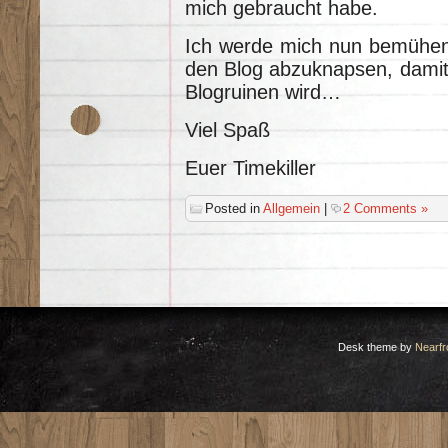
mich gebraucht habe.
Ich werde mich nun bemühen,
den Blog abzuknapsen, damit d
Blogruinen wird…
Viel Spaß
Euer Timekiller
Posted in
Allgemein
|
2 Comments »
Desk theme by
Nearfr