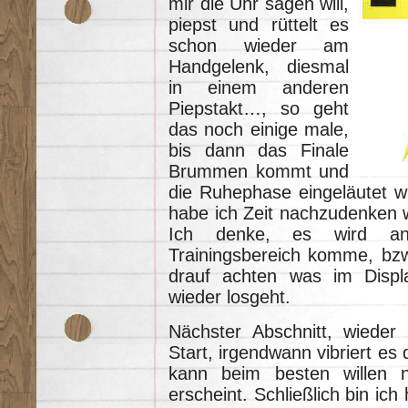
mir die Uhr sagen will,
piepst und rüttelt es
schon wieder am
Handgelenk, diesmal
in einem anderen
Piepstakt…, so geht
das noch einige male,
bis dann das Finale
Brummen kommt und
die Ruhephase eingeläutet 
habe ich Zeit nachzudenken w
Ich denke, es wird an
Trainingsbereich komme, bzw
drauf achten was im Displ
wieder losgeht.
Nächster Abschnitt, wiede
Start, irgendwann vibriert es
kann beim besten willen n
erscheint. Schließlich bin ic