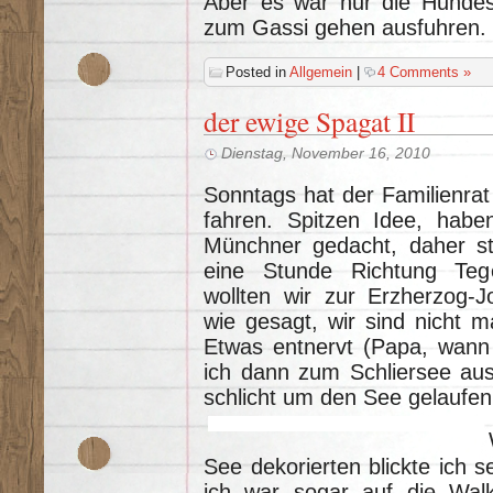
Aber es war nur die Hundes
zum Gassi gehen ausfuhren.
Posted in
Allgemein
|
4 Comments »
der ewige Spagat II
Dienstag, November 16, 2010
Sonntags hat der Familienrat
fahren. Spitzen Idee, habe
Münchner gedacht, daher st
eine Stunde Richtung Tege
wollten wir zur Erzherzog-
wie gesagt, wir sind nicht 
Etwas entnervt (Papa, wann 
ich dann zum Schliersee aus
schlicht um den See gelaufen
See dekorierten blickte ich 
ich war sogar auf die Walk