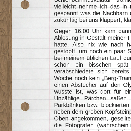
vielleicht nehme ich das in m
gespannt was die Nachbarn 
zukünftig bei uns klappert, kl
Gegen 16:00 Uhr kam dann 
Ablösung in Gestalt meiner Fr
hatte. Also nix wie nach h
gestopft, um noch ein paar 
bei meinem üblichen Lauf du
schon ein bisschen spä
verabschiedete sich bereit
Woche noch kein „Berg-Traini
einen Abstecher auf den Oly
wusste ist, was dort für ei
Unzählige Pärchen saßen
Parkbänken bzw. blockierten
neben dem groben Kopfsteinpf
Oben angekommen, gesellte
die Fotografen (wahrscheinli