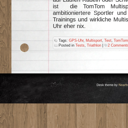
ist die TomTom Multisp
ambitioniertere Sportler und 
Trainings und wirkliche Multi
Uhr eher nix.
Tags:
GPS-Uhr
,
Multisport
,
Test
,
TomTom
Posted in
Tests
,
Triathlon
|
2 Comments
Desk theme by
Nearfr