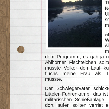
T
N
U
s
m
W
w
m
dem Programm, es gab ja no
Ahlhorner Fischteichen soll
musste Volker den Lauf kur
fluchs meine Frau als Trai
musste.
Der Schwiegervater schic
Litteler Fuhrenkamp, das ist
militärischen Schießanlage
dort laufen sollten verriet 