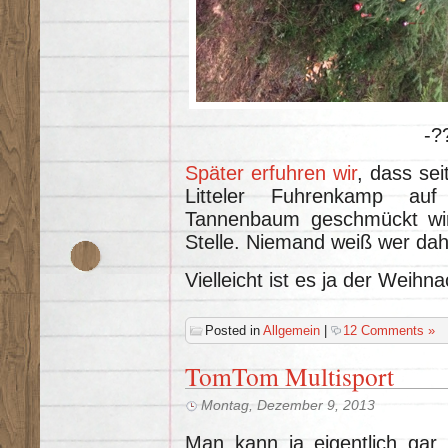
-?
Später erfuhren wir
, dass sei
Litteler Fuhrenkamp au
Tannenbaum geschmückt wir
Stelle. Niemand weiß wer dahi
Vielleicht ist es ja der Weih
Posted in
Allgemein
|
12 Comments »
TomTom Multisport
Montag, Dezember 9, 2013
Man kann ja eigentlich gar