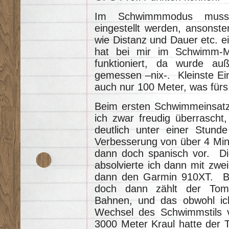
Im Schwimmmodus muss 
eingestellt werden, ansonste
wie Distanz und Dauer etc. ein
hat bei mir im Schwimm-M
funktioniert, da wurde au
gemessen –nix-. Kleinste Einhe
auch nur 100 Meter, was für
Beim ersten Schwimmeinsatz
ich zwar freudig überrascht
deutlich unter einer Stunde
Verbesserung von über 4 Min
dann doch spanisch vor. D
absolvierte ich dann mit zw
dann den Garmin 910XT. Bis
doch dann zählt der Tom
Bahnen, und das obwohl ich
Wechsel des Schwimmstils v
3000 Meter Kraul hatte der