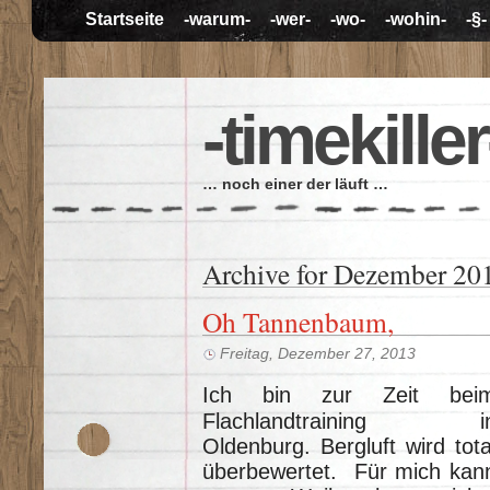
Startseite
-warum-
-wer-
-wo-
-wohin-
-§-
-timekiller
… noch einer der läuft …
Archive for Dezember 20
Oh Tannenbaum,
Freitag, Dezember 27, 2013
Ich bin zur Zeit bei
Flachlandtraining i
Oldenburg. Bergluft wird tota
überbewertet. Für mich kan