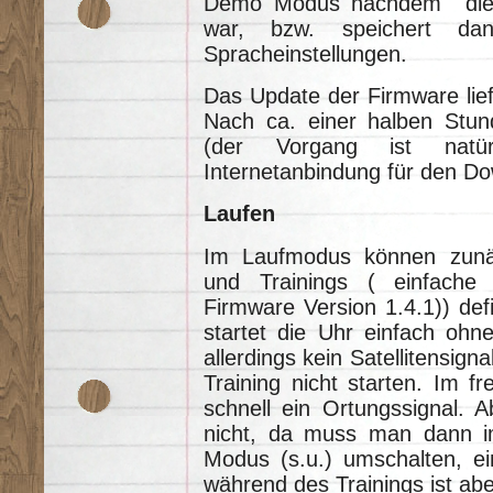
Demo Modus nachdem die 
war, bzw. speichert d
Spracheinstellungen.
Das Update der Firmware lief
Nach ca. einer halben Stu
(der Vorgang ist natü
Internetanbindung für den Do
Laufen
Im Laufmodus können zunäc
und Trainings ( einfache 
Firmware Version 1.4.1)) def
startet die Uhr einfach ohn
allerdings kein Satellitensigna
Training nicht starten. Im fr
schnell ein Ortungssignal. A
nicht, da muss man dann im
Modus (s.u.) umschalten, e
während des Trainings ist abe