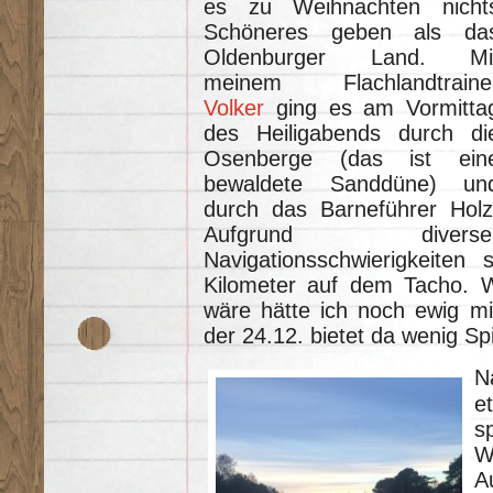
es zu Weihnachten nicht
Schöneres geben als da
Oldenburger Land. Mi
meinem Flachlandtraine
Volker
ging es am Vormitta
des Heiligabends durch di
Osenberge (das ist ein
bewaldete Sanddüne) un
durch das Barneführer Holz
Aufgrund diverse
Navigationsschwierigkeite
Kilometer auf dem Tacho. 
wäre hätte ich noch ewig mi
der 24.12. bietet da wenig Sp
N
e
s
W
A