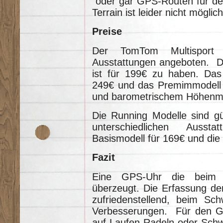
oder gar GPS-Routen für de
Terrain ist leider nicht möglich
Preise
Der TomTom Multisport w
Ausstattungen angeboten. D
ist für 199€ zu haben. Das 
249€ und das Premimmodell 
und barometrischem Höhenme
Die Running Modelle sind gü
unterschiedlichen Ausst
Basismodell für 169€ und die 
Fazit
Eine GPS-Uhr die beim D
überzeugt. Die Erfassung der
zufriedenstellend, beim S
Verbesserungen. Für den Gel
auf Laufen Radeln oder Schwi