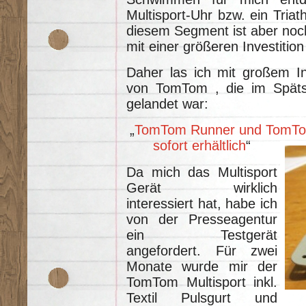
Multisport-Uhr bzw. ein Triat
diesem Segment ist aber noch
mit einer größeren Investitio
Daher las ich mit großem I
von TomTom , die im Spät
gelandet war:
„
TomTom Runner und TomTom
sofort erhältlich
“
Da mich das Multisport
Gerät wirklich
interessiert hat, habe ich
von der Presseagentur
ein Testgerät
angefordert. Für zwei
Monate wurde mir der
TomTom Multisport inkl.
Textil Pulsgurt und