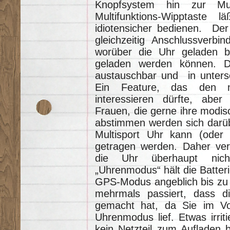
Knopfsystem hin zur Mult
Multifunktions-Wipptaste 
idiotensicher bedienen. Der
gleichzeitig Anschlussverbin
worüber die Uhr geladen 
geladen werden können. Da
austauschbar und in untersch
Ein Feature, das den no
interessieren dürfte, abe
Frauen, die gerne ihre modis
abstimmen werden sich darü
Multisport Uhr kann (oder 
getragen werden. Daher ver
die Uhr überhaupt nich
„Uhrenmodus“ hält die Batter
GPS-Modus angeblich bis zu 1
mehrmals passiert, dass d
gemacht hat, da Sie im Vo
Uhrenmodus lief. Etwas irrit
kein Netzteil zum Aufladen 