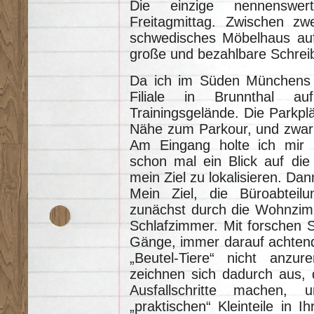
Die einzige nennenswe
Freitagmittag. Zwischen zw
schwedisches Möbelhaus auf, 
große und bezahlbare Schrei
Da ich im Süden Münchens z
Filiale in Brunnthal a
Trainingsgelände. Die Parkplä
Nähe zum Parkour, und zwar d
Am Eingang holte ich mir 
schon mal ein Blick auf die
mein Ziel zu lokalisieren. Dann
Mein Ziel, die Büroabteil
zunächst durch die Wohnzimm
Schlafzimmer. Mit forschen S
Gänge, immer darauf achtend
„Beutel-Tiere“ nicht anzu
zeichnen sich dadurch aus, 
Ausfallschritte machen, 
„praktischen“ Kleinteile in I