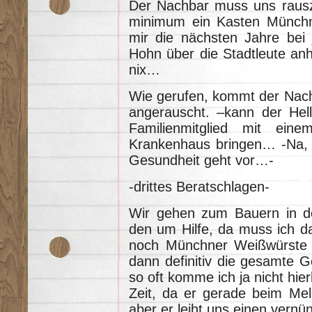
Der Nachbar muss uns rausz
minimum ein Kasten Münchne
mir die nächsten Jahre bei 
Hohn über die Stadtleute anh
nix…
Wie gerufen, kommt der Nac
angerauscht. –kann der Hel
Familienmitglied mit eine
Krankenhaus bringen… -Na, da
Gesundheit geht vor…-
-drittes Beratschlagen-
Wir gehen zum Bauern in de
den um Hilfe, da muss ich d
noch Münchner Weißwürste 
dann definitiv die gesamte G
so oft komme ich ja nicht hie
Zeit, da er gerade beim Mel
aber er leiht uns einen vern