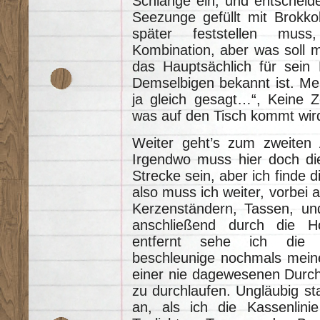
Schlange ein, und entscheid
Seezunge gefüllt mit Brokkol
später feststellen muss
Kombination, aber was soll 
das Hauptsächlich für sein
Demselbigen bekannt ist. Mei
ja gleich gesagt…“, Keine Ze
was auf den Tisch kommt wi
Weiter geht’s zum zweiten A
Irgendwo muss hier doch di
Strecke sein, aber ich finde 
also muss ich weiter, vorbei a
Kerzenständern, Tassen, u
anschließend durch die H
entfernt sehe ich die r
beschleunige nochmals meinen
einer nie dagewesenen Durch
zu durchlaufen. Ungläubig st
an, als ich die Kassenlini