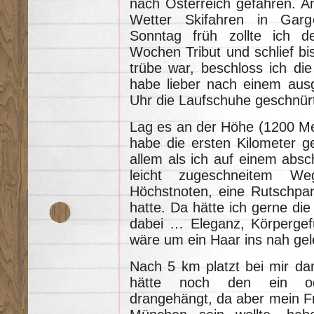
nach Österreich gefahren. 
Wetter Skifahren in Gar
Sonntag früh zollte ich d
Wochen Tribut und schlief bi
trübe war, beschloss ich die
habe lieber nach einem aus
Uhr die Laufschuhe geschnür
Lag es an der Höhe (1200 Met
habe die ersten Kilometer g
allem als ich auf einem absc
leicht zugeschneitem We
Höchstnoten, eine Rutschpart
hatte. Da hätte ich gerne di
dabei … Eleganz, Körpergef
wäre um ein Haar ins nah ge
Nach 5 km platzt bei mir da
hätte noch den ein od
drangehängt, da aber mein F