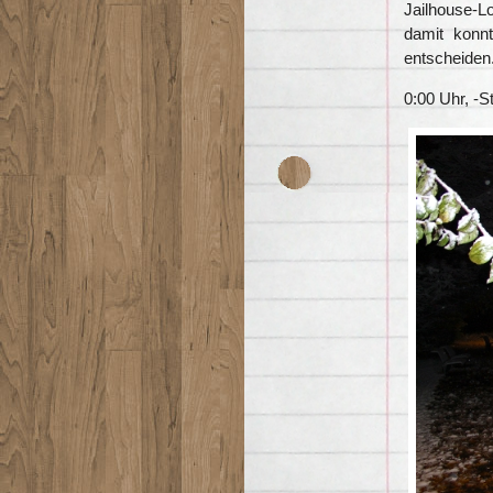
Jailhouse-Lo
damit konn
entscheiden
0:00 Uhr, -St