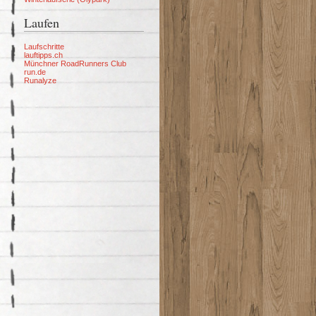
Laufen
Laufschritte
lauftipps.ch
Münchner RoadRunners Club
run.de
Runalyze