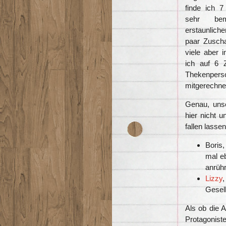
finde ich 7
sehr bem
erstaunliche
paar Zuscha
viele aber
ich auf 6 
Thekenpe
mitgerechne
Genau, unse
hier nicht 
fallen lassen
Boris,
mal eb
anrühr
Lizzy
Gesell
Als ob die 
Protagoniste