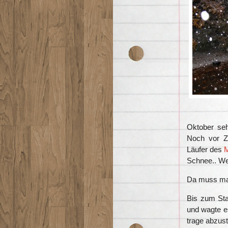
Oktober sehr
Noch vor Z
Läufer des
Schnee.. We
Da muss man
Bis zum Sta
und wagte e
trage abzust