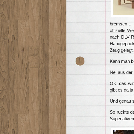
bremsen… G
offizielle W
nach DLV Ri
Handgepäck 
Zeug gelegt.
Kann man be
Ne, aus der
OK, das wi
gibt es da ja
Und genau s
So rückte d
Superlative