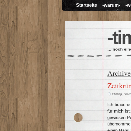
Startseite
-warum-
-w
-ti
… noch eine
Archive
Zeitkr
Freitag, Nov
Ich brauche
für mich is
gewissen Pe
übernommen,
einen Hang z