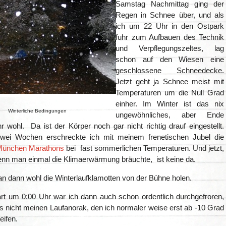
Samstag Nachmittag ging der
Regen in Schnee über, und als
ich um 22 Uhr in den Ostpark
fuhr zum Aufbauen des Technik
und Verpflegungszeltes, lag
schon auf den Wiesen eine
geschlossene Schneedecke.
Jetzt geht ja Schnee meist mit
Temperaturen um die Null Grad
einher. Im Winter ist das nix
Winterliche Bedingungen
ungewöhnliches, aber Ende
 wohl. Da ist der Körper noch gar nicht richtig drauf eingestellt.
wei Wochen erschreckte ich mit meinem frenetischen Jubel die
München Marathons
bei fast sommerlichen Temperaturen. Und jetzt,
nn man einmal die Klimaerwärmung bräuchte, ist keine da.
 dann wohl die Winterlaufklamotten von der Bühne holen.
rt um 0:00 Uhr war ich dann auch schon ordentlich durchgefroren,
s nicht meinen Laufanorak, den ich normaler weise erst ab -10 Grad
eifen.