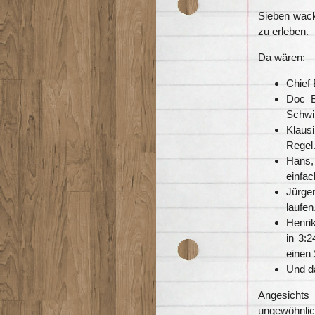
Sieben wack
zu erleben.
Da wären:
Chief 
Doc B
Schw
Klaus
Regel.
Hans, 
einfac
Jürge
laufen
Henri
in 3:2
einen
Und d
Angesichts
ungewöhnli