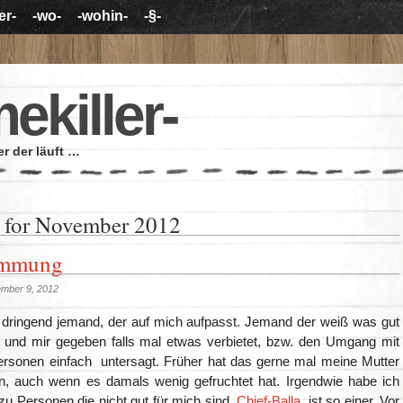
er-
-wo-
-wohin-
-§-
mekiller-
r der läuft …
 for November 2012
ümmung
ember 9, 2012
 dringend jemand, der auf mich aufpasst. Jemand der weiß was gut
t, und mir gegeben falls mal etwas verbietet, bzw. den Umgang mit
rsonen einfach untersagt. Früher hat das gerne mal meine Mutter
 auch wenn es damals wenig gefruchtet hat. Irgendwie habe ich
u Personen die nicht gut für mich sind.
Chief-Balla
, ist so einer. Vor