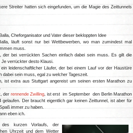
ere Streiter hatten sich eingefunden, um die Magie des Zeittunnels
Balla, Cheforganisator und Vater dieser bekloppten Idee
alla, läuft sonst nur bei Wettbewerben, wo man zumindest mal
immen muss.
i, der bei verrückten Sachen einfach dabei sein muss. Es gilt die
 Je verrückter desto Klausi.
ein leidenschaftlicher Läufer, der bei einem Lauf vor der Haustüre
h dabei sein muss, egal zu welcher Tageszeit.
n, ist extra aus Stuttgart angereist um seinen ersten Marathon zu
.
k, der
rennende Zwilling
, ist erst im September den Berlin Marathon
4 gelaufen. Der braucht eigentlich gar keinen Zeittunnel, ist aber für
 Spaß immer zu haben.
ann eben ich.
 des kurzen Vorlaufs, der
chen Uhrzeit und dem Wetter