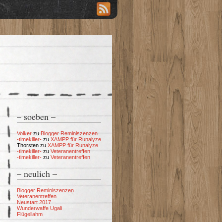
– soeben –
Volker
zu
Blogger Reminiszenzen
-timekiller-
zu
XAMPP für Runalyze
Thorsten
zu
XAMPP für Runalyze
-timekiller-
zu
Veteranentreffen
-timekiller-
zu
Veteranentreffen
– neulich –
Blogger Reminiszenzen
Veteranentreffen
Neustart 2017
Wunderwaffe Ugali
Flügellahm