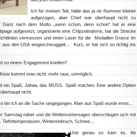
Ich für meinen Teil, hätte das ja ne Nummer kleiner
aufgezogen, aber Chief war überhaupt nicht zu
anz nach dem Motto „wenn schon, denn schon“ hat er eine
ebpage aufgesetzt, organisierte eine Chipzeitnahme, hat die Strecke
chtlinien vermessen und einen Laser für die Medaillen Gravur im
aus den USA eingeschmuggelt… Kurz, er hat sich so richtig ins
i so einem Engagement kneifen?
 Kiste kommt man nicht mehr raus, unmöglich.
rd ein Spaß, Jahaa, das MUSS Spaß machen. Eine andere Option
 überhaupt nicht.
o bin ich an die Sache rangegangen. Aber aus Spaß wurde ernst…
er Samstag näher und die Wettervorhersagen überschlugen sich mit
n. Tiefsttemperaturen, Wintereinbruch, Schnee…
Und genau so kam es. Ab