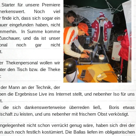
 Starter für unsere Premiere
erkenswert. Noch viel
r finde ich, dass sich sogar ein
uer eingefunden haben, nicht
 immerhin. In Summe komme
Zuschauer, und da ist unser
rsonal noch gar nicht
t.
r Thekenpersonal wollen wir
unter den Tisch bzw. die Theke
:
 der Mann an der Technik, der
en die Ergebnisse Live ins Internet stellt, und nebenher Iso für uns
t.
, die sich dankenswerterweise überreden ließ, Boris etwas
schaft zu leisten, und uns nebenher mit frischem Obst verköstigt.
Angelegenheit nicht schon verrückt genug wäre, haben sich drei der
n auch noch festlich kostümiert. Die Ballas liefen im obligatorischen