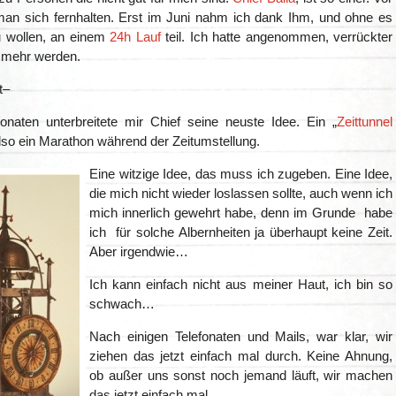
man sich fernhalten. Erst im Juni nahm ich dank Ihm, und ohne es
zu wollen, an einem
24h Lauf
teil. Ich hatte angenommen, verrückter
t mehr werden.
t–
naten unterbreitete mir Chief seine neuste Idee. Ein „
Zeittunnel
also ein Marathon während der Zeitumstellung.
Eine witzige Idee, das muss ich zugeben. Eine Idee,
die mich nicht wieder loslassen sollte, auch wenn ich
mich innerlich gewehrt habe, denn im Grunde habe
ich für solche Albernheiten ja überhaupt keine Zeit.
Aber irgendwie…
Ich kann einfach nicht aus meiner Haut, ich bin so
schwach…
Nach einigen Telefonaten und Mails, war klar, wir
ziehen das jetzt einfach mal durch. Keine Ahnung,
ob außer uns sonst noch jemand läuft, wir machen
das jetzt einfach mal.