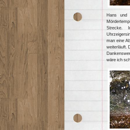
Hans und H
Mördertempo
Strecke. 
Uhrzeigersi
man eine Ab
weiterläuft.
Dankenswert
wäre ich sc