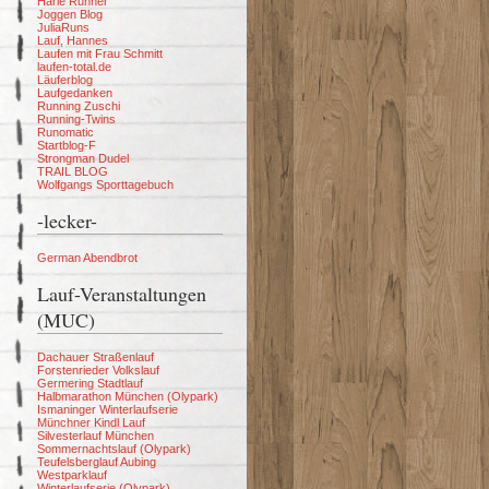
Harle Runner
Joggen Blog
JuliaRuns
Lauf, Hannes
Laufen mit Frau Schmitt
laufen-total.de
Läuferblog
Laufgedanken
Running Zuschi
Running-Twins
Runomatic
Startblog-F
Strongman Dudel
TRAIL BLOG
Wolfgangs Sporttagebuch
-lecker-
German Abendbrot
Lauf-Veranstaltungen
(MUC)
Dachauer Straßenlauf
Forstenrieder Volkslauf
Germering Stadtlauf
Halbmarathon München (Olypark)
Ismaninger Winterlaufserie
Münchner Kindl Lauf
Silvesterlauf München
Sommernachtslauf (Olypark)
Teufelsberglauf Aubing
Westparklauf
Winterlaufserie (Olypark)