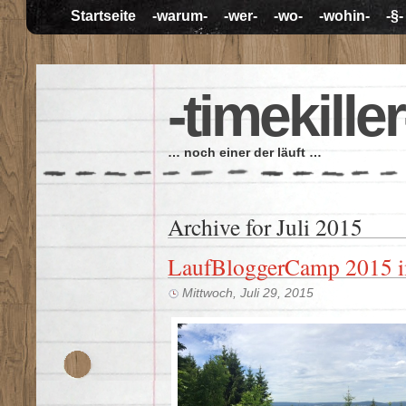
Startseite
-warum-
-wer-
-wo-
-wohin-
-§-
-timekiller
… noch einer der läuft …
Archive for Juli 2015
LaufBloggerCamp 2015 
Mittwoch, Juli 29, 2015