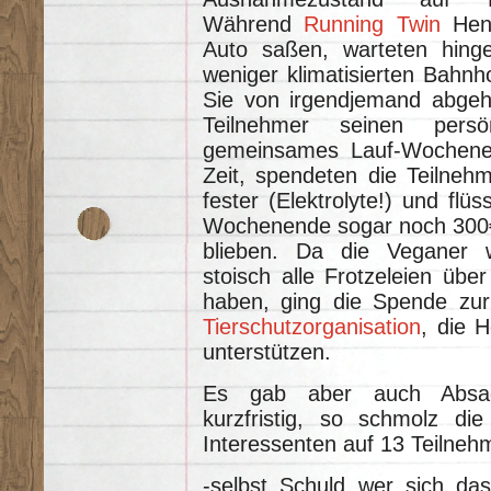
Während
Running Twin
Henr
Auto saßen, warteten hin
weniger klimatisierten Bahnh
Sie von irgendjemand abgeho
Teilnehmer seinen pers
gemeinsames Lauf-Wochene
Zeit, spendeten die Teilneh
fester (Elektrolyte!) und fl
Wochenende sogar noch 300€ 
blieben. Da die Veganer
stoisch alle Frotzeleien über
haben, ging die Spende zu
Tierschutzorganisation
, die 
unterstützen.
Es gab aber auch Absa
kurzfristig, so schmolz di
Interessenten auf 13 Teilne
-selbst Schuld wer sich d