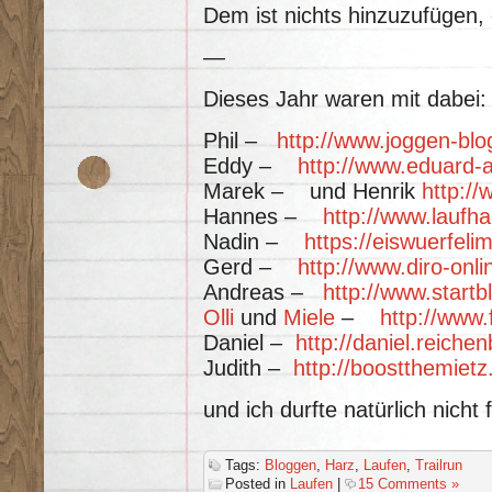
Dem ist nichts hinzuzufügen,
—
Dieses Jahr waren mit dabei:
Phil –
http://www.joggen-blo
Eddy –
http://www.eduard-
Marek – und Henrik
http://
Hannes –
http://www.laufh
Nadin –
https://eiswuerfel
Gerd –
http://www.diro-onl
Andreas –
http://www.startb
Olli
und
Miele
–
http://www.f
Daniel –
http://daniel.reiche
Judith –
http://boostthemietz
und ich durfte natürlich nicht 
Tags:
Bloggen
,
Harz
,
Laufen
,
Trailrun
Posted in
Laufen
|
15 Comments »