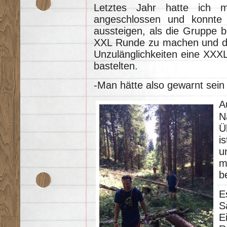
Letztes Jahr hatte ich 
angeschlossen und konnte 
aussteigen, als die Gruppe 
XXL Runde zu machen und da
Unzulänglichkeiten eine XXX
bastelten.
-Man hätte also gewarnt sein
A
N
Ü
i
u
m
b
E
S
E