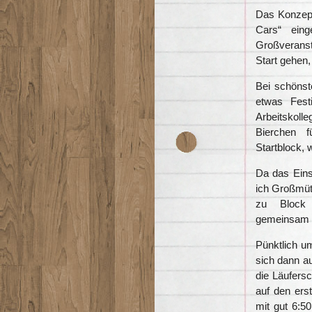
Das Konzept
Cars“ eing
Großverans
Start gehen, 
Bei schönst
etwas Fest
Arbeitskoll
Bierchen f
Startblock, 
Da das Einso
ich Großmüt
zu Block C
gemeinsam l
Pünktlich u
sich dann a
die Läufersc
auf den ers
mit gut 6:5