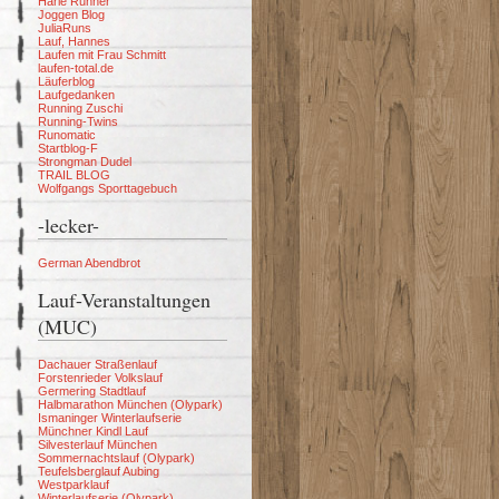
Harle Runner
Joggen Blog
JuliaRuns
Lauf, Hannes
Laufen mit Frau Schmitt
laufen-total.de
Läuferblog
Laufgedanken
Running Zuschi
Running-Twins
Runomatic
Startblog-F
Strongman Dudel
TRAIL BLOG
Wolfgangs Sporttagebuch
-lecker-
German Abendbrot
Lauf-Veranstaltungen
(MUC)
Dachauer Straßenlauf
Forstenrieder Volkslauf
Germering Stadtlauf
Halbmarathon München (Olypark)
Ismaninger Winterlaufserie
Münchner Kindl Lauf
Silvesterlauf München
Sommernachtslauf (Olypark)
Teufelsberglauf Aubing
Westparklauf
Winterlaufserie (Olypark)