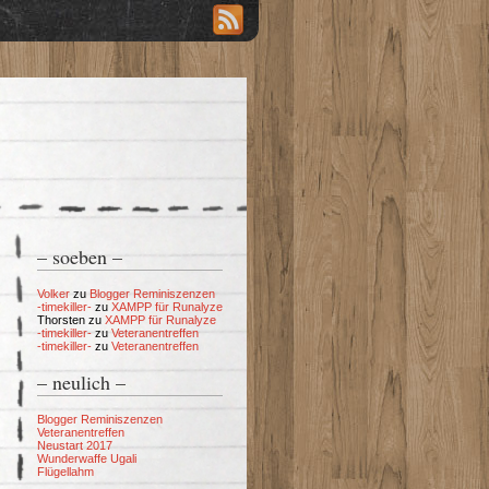
– soeben –
Volker
zu
Blogger Reminiszenzen
-timekiller-
zu
XAMPP für Runalyze
Thorsten
zu
XAMPP für Runalyze
-timekiller-
zu
Veteranentreffen
-timekiller-
zu
Veteranentreffen
– neulich –
Blogger Reminiszenzen
Veteranentreffen
Neustart 2017
Wunderwaffe Ugali
Flügellahm