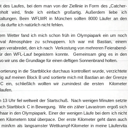
 des Laufes, bei dem man von der Ziellinie in Form des „Catcher-
eholt wird, finde ich einfach großartig. Außerdem liebe ich
taltungen. Beim WFLWR in München sollten 8000 Läufer an den
da durfte ich natürlich nicht fehlen.
em Wetter fand ich mich schon früh im Olympiapark ein um noch
ival Atmosphäre zu schnuppern. Ich war mit Bastian, einem
egen verabredet, den ich nach Verkostung von mehreren Feierabend-
ür den WFL-Lauf begeistern konnte. Gemeinsam ging es in den
wo wir uns die Grundlage für einen deftigen Sonnenbrand holten.
rtierung in die Startblöcke durchaus kontrolliert wurde, verzichtete
ig auf meinen Block B und sortierte mich mit Bastian an der Grenze
 ein, schließlich wollten wir zumindest die ersten Kilometer
aufen.
m 13 Uhr fiel weltweit der Startschuß. Nach wenigen Minuten setzte
uch Startblock C in Bewegung. Wie ein zäher Lavastrom ergoß sich
haar in den Olympiapark. Einer der wenigen Läufe bei dem ich nicht
ten Kilometern total überpace. Der erste Kilometer geht dann auch
0 min/km als langsamster Wettkampf-Kilometer in meine Läufervita