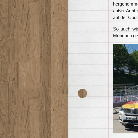
hergenomme
außer Acht 
auf der Couc
So auch wi
München ge