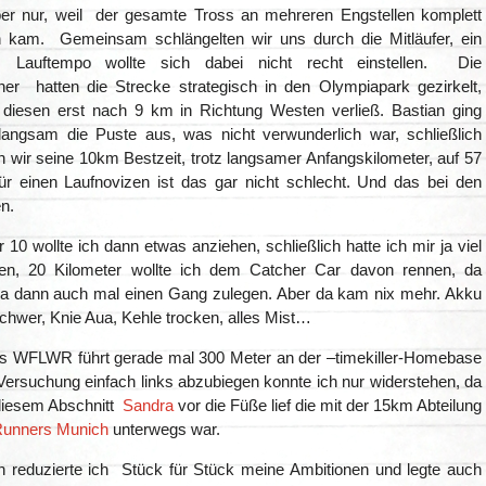
er nur, weil der gesamte Tross an mehreren Engstellen komplett
 kam. Gemeinsam schlängelten wir uns durch die Mitläufer, ein
s Lauftempo wollte sich dabei nicht recht einstellen. Die
ner hatten die Strecke strategisch in den Olympiapark gezirkelt,
iesen erst nach 9 km in Richtung Westen verließ. Bastian ging
angsam die Puste aus, was nicht verwunderlich war, schließlich
 wir seine 10km Bestzeit, trotz langsamer Anfangskilometer, auf 57
r einen Laufnovizen ist das gar nicht schlecht. Und das bei den
n.
 10 wollte ich dann etwas anziehen, schließlich hatte ich mir ja viel
n, 20 Kilometer wollte ich dem Catcher Car davon rennen, da
ja dann auch mal einen Gang zulegen. Aber da kam nix mehr. Akku
schwer, Knie Aua, Kehle trocken, alles Mist…
s WFLWR führt gerade mal 300 Meter an der –timekiller-Homebase
Versuchung einfach links abzubiegen konnte ich nur widerstehen, da
 diesem Abschnitt
Sandra
vor die Füße lief die mit der 15km Abteilung
Runners Munich
unterwegs war.
 reduzierte ich Stück für Stück meine Ambitionen und legte auch