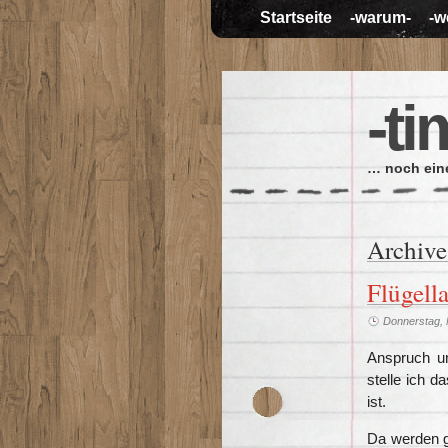
Startseite
-warum-
-w
-ti
… noch eine
Archive
Flügell
Donnerstag, 
Anspruch un
stelle ich 
ist.
Da werden g