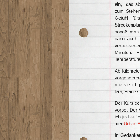
ein, das ab
zum Stehen
Gefühl für
Streckenpla
sodaß man d
dann auch l
verbesserten
Minuten. Fü
Temperature
Ab Kilometer
vorgenomme
musste ich 
leer, Beine 
Der Kurs de
vorbei. Der 
ich just auf
der
Urban 
In Gedanken