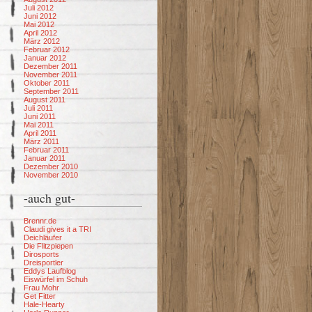
Juli 2012
Juni 2012
Mai 2012
April 2012
März 2012
Februar 2012
Januar 2012
Dezember 2011
November 2011
Oktober 2011
September 2011
August 2011
Juli 2011
Juni 2011
Mai 2011
April 2011
März 2011
Februar 2011
Januar 2011
Dezember 2010
November 2010
-auch gut-
Brennr.de
Claudi gives it a TRI
Deichläufer
Die Flitzpiepen
Dirosports
Dreisportler
Eddys Laufblog
Eiswürfel im Schuh
Frau Mohr
Get Fitter
Hale-Hearty