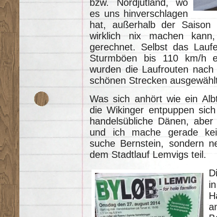
bzw. Nordjütland, wo
es uns hinverschlagen
hat, außerhalb der Saison 
wirklich nix machen kann,
gerechnet. Selbst das Laufe
Sturmböen bis 110 km/h e
wurden die Laufrouten nach 
schönen Strecken ausgewählt
Was sich anhört wie ein Alb
die Wikinger entpuppen sich
handelsübliche Dänen, aber 
und ich mache gerade kei
suche Bernstein, sondern 
dem Stadtlauf Lemvigs teil.
D
i
H
a