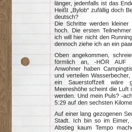
länger, jedenfalls ist das En
Heißt „Bylob“ zufällig doch Be
deutsch?
Die Schritte werden kleiner
hoch. Die ersten Teilnehmer
ich will hier nicht den Runni
dennoch ziehe ich an ein paar 
Oben angekommen, schreie
förmlich an, -HÖR AUF
Anwohner haben Campingtisc
und verteilen Wasserbecher, ic
ein Sauerstoffzelt wäre
Meereshöhe scheint die Luft
werden. Und mein Puls? -ach
5:29 auf den sechsten Kilomet
Auf einer lang gezogenen Ser
Stadt. Ich bin so im Eimer
Abstieg kaum Tempo mach