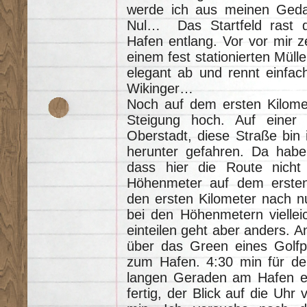
werde ich aus meinen Gedan
Nul… Das Startfeld rast d
Hafen entlang. Vor vor mir z
einem fest stationierten Müllei
elegant ab und rennt einfach 
Wikinger…
Noch auf dem ersten Kilomet
Steigung hoch. Auf einer 
Oberstadt, diese Straße bin 
herunter gefahren. Da habe
dass hier die Route nicht 
Höhenmeter auf dem ersten K
den ersten Kilometer nach n
bei den Höhenmetern vielleich
einteilen geht aber anders. 
über das Green eines Golfpl
zum Hafen. 4:30 min für den
langen Geraden am Hafen ent
fertig, der Blick auf die Uhr