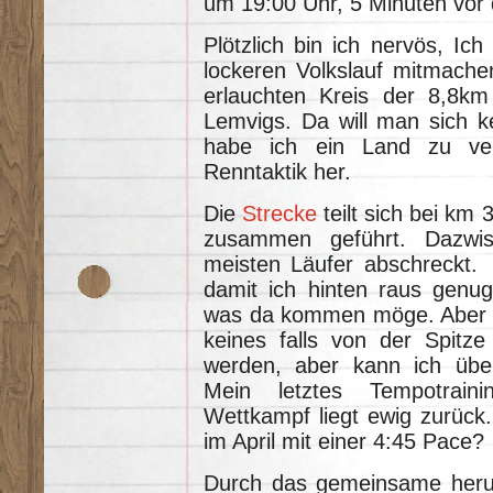
um 19:00 Uhr, 5 Minuten vor 
Plötzlich bin ich nervös, Ich 
lockeren Volkslauf mitmache
erlauchten Kreis der 8,8km 
Lemvigs. Da will man sich ke
habe ich ein Land zu ver
Renntaktik her.
Die
Strecke
teilt sich bei km
zusammen geführt. Dazwis
meisten Läufer abschreckt. 
damit ich hinten raus genug
was da kommen möge. Aber n
keines falls von der Spitze
werden, aber kann ich über
Mein letztes Tempotraini
Wettkampf liegt ewig zurück.
im April mit einer 4:45 Pace?
Durch das gemeinsame heru