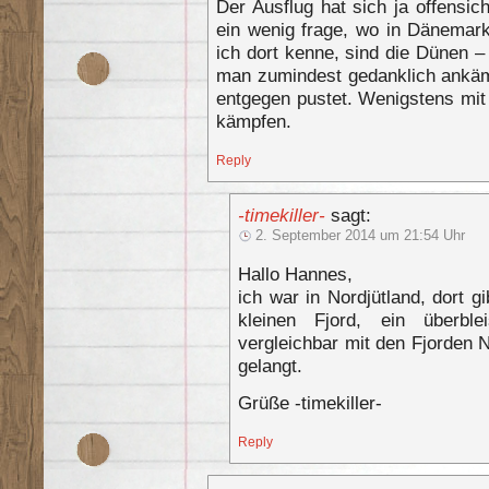
Der Ausflug hat sich ja offensic
ein wenig frage, wo in Dänemark
ich dort kenne, sind die Dünen –
man zumindest gedanklich ankä
entgegen pustet. Wenigstens mit
kämpfen.
Reply
-timekiller-
sagt:
2. September 2014 um 21:54 Uhr
Hallo Hannes,
ich war in Nordjütland, dort g
kleinen Fjord, ein überble
vergleichbar mit den Fjorden 
gelangt.
Grüße -timekiller-
Reply