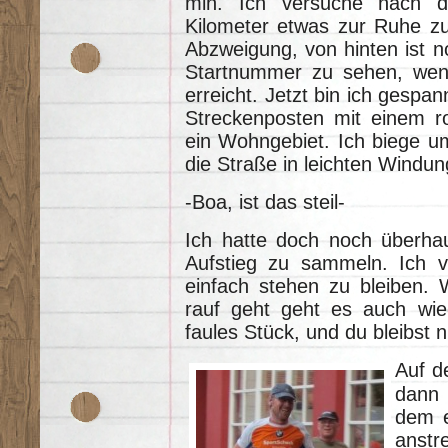
min. Ich versuche nach d
Kilometer etwas zur Ruhe z
Abzweigung, von hinten ist n
Startnummer zu sehen, weni
erreicht. Jetzt bin ich gespa
Streckenposten mit einem r
ein Wohngebiet. Ich biege u
die Straße in leichten Windu
-Boa, ist das steil-
Ich hatte doch noch überhau
Aufstieg zu sammeln. Ich v
einfach stehen zu bleiben.
rauf geht geht es auch wied
faules Stück, und du bleibst 
Auf d
dann 
dem e
anstre