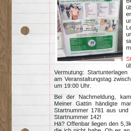
B
ü
e
u
L
u
s
m
S
ü
Vermutung: Startunterlagen
am Veranstaltungstag zwische
um 19:00 Uhr.
Bei der Nachmeldung, kame
Meiner Gattin händigte man
Startnummer 1781 aus und i
Startnummer 142!
Hä? Offenbar liegen den 5,3k
die ich nicht habe. Ob es an