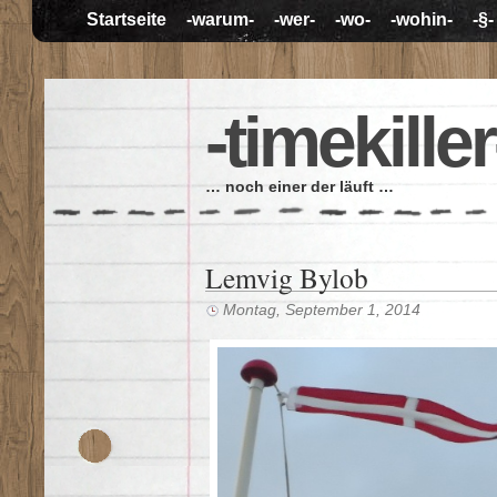
Startseite
-warum-
-wer-
-wo-
-wohin-
-§-
-timekiller
… noch einer der läuft …
Lemvig Bylob
Montag, September 1, 2014