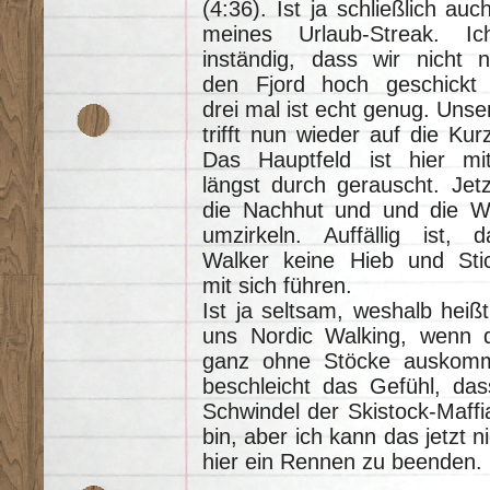
(4:36). Ist ja schließlich au
meines Urlaub-Streak. Ic
inständig, dass wir nicht 
den Fjord hoch geschickt
drei mal ist echt genug. Uns
trifft nun wieder auf die Kur
Das Hauptfeld ist hier mitt
längst durch gerauscht. Jetz
die Nachhut und und die W
umzirkeln. Auffällig ist, 
Walker keine Hieb und Sti
mit sich führen.
Ist ja seltsam, weshalb heiß
uns Nordic Walking, wenn 
ganz ohne Stöcke auskom
beschleicht das Gefühl, da
Schwindel der Skistock-Maff
bin, aber ich kann das jetzt n
hier ein Rennen zu beenden.