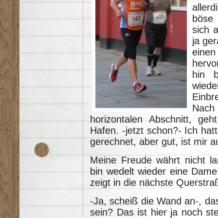
aller
böse 
sich 
ja ge
eine
hervo
hin 
wied
Einbr
Nach
horizontalen Abschnitt, geh
Hafen. -jetzt schon?- Ich hat
gerechnet, aber gut, ist mir a
Meine Freude währt nicht la
bin wedelt wieder eine Dame
zeigt in die nächste Querstra
-Ja, scheiß die Wand an-, da
sein? Das ist hier ja noch st