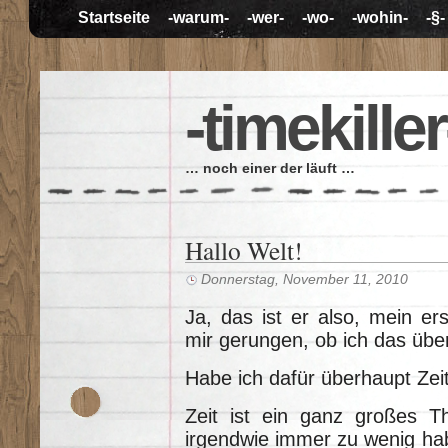
Startseite
-warum-
-wer-
-wo-
-wohin-
-§-
-timekiller
… noch einer der läuft …
Hallo Welt!
Donnerstag, November 11, 2010
Ja, das ist er also, mein er
mir gerungen, ob ich das üb
Habe ich dafür überhaupt Zei
Zeit ist ein ganz großes T
irgendwie immer zu wenig ha