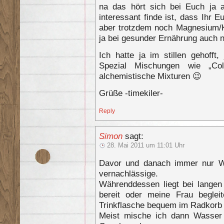
na das hört sich bei Euch ja a
interessant finde ist, dass Ihr 
aber trotzdem noch Magnesium/K
ja bei gesunder Ernährung auch n
Ich hatte ja im stillen gehofft
Spezial Mischungen wie „Co
alchemistische Mixturen 😉
Grüße -timekiler-
Reply
Simon
sagt:
28. Mai 2011 um 11:01 Uhr
Davor und danach immer nur Wa
vernachlässige.
Währenddessen liegt bei langen
bereit oder meine Frau beglei
Trinkflasche bequem im Radkorb
Meist mische ich dann Wasser