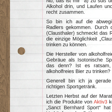
Nö, das ist mir a) zu süß u
Alkohol drin, und Laufen und
recht zusammen.
So bin ich auf die abwegig
Radlers gekommen. Durch da
(Clausthaler) schmeckt das R
die einzige Möglichkeit „Clau
trinken zu können.
Die Hersteller von alkoholfre
Gebräue als Isotonische Sp
das denn? Ist es ratsam
alkoholfreies Bier zu trinken?
Generell bin ich ja gera
richtigen Sportgetränk.
Letzten Herbst auf der Mar
ich die Produkte von
Aktiv3
k
„Sanct Bernhard Sport“ hat