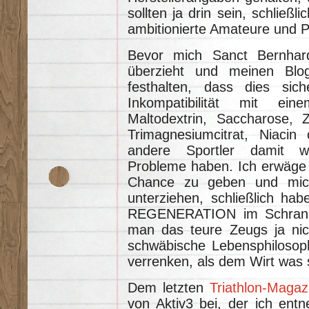
sollten ja drin sein, schließl
ambitionierte Amateure und Pr
Bevor mich Sanct Bernhard
überzieht und meinen Blo
festhalten, dass dies sich
Inkompatibilität mit ei
Maltodextrin, Saccharose, Zi
Trimagnesiumcitrat, Niacin 
andere Sportler damit w
Probleme haben. Ich erwäge 
Chance zu geben und mic
unterziehen, schließlich ha
REGENERATION im Schrank 
man das teure Zeugs ja nich
schwäbische Lebensphilosop
verrenken, als dem Wirt was
Dem letzten
Triathlon-Magaz
von Aktiv3 bei, der ich en