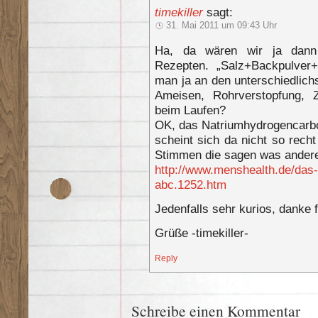
timekiller
sagt:
31. Mai 2011 um 09:43 Uhr
Ha, da wären wir ja dann
Rezepten. „Salz+Backpulver+
man ja an den unterschiedlichs
Ameisen, Rohrverstopfung, 
beim Laufen?
OK, das Natriumhydrogencarbo
scheint sich da nicht so rech
Stimmen die sagen was ander
http://www.menshealth.de/da
abc.1252.htm
Jedenfalls sehr kurios, danke f
Grüße -timekiller-
Reply
Schreibe einen Kommentar