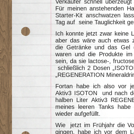
Verkäufer schnell überzeugt
Für meinen anstehenden Hal
Starter-Kit anschwatzen las
Tag auf seine Tauglichkeit ge
Ich konnte jetzt zwar keine L
aber das wäre auch etwas z
die Getränke und das Gel (
waren und die Produkte im
sein, da sie lactose-, fructos
schließlich 2 Dosen „ISOTO
„REGENERATION Mineraldrink
Fortan habe ich also vor je
Aktiv3 ISOTON und nach de
halben Liter Aktiv3 REGEN
meines leeren Tanks habe 
wieder aufgefüllt.
Wie jetzt im Frühjahr die Vo
gingen, habe ich vor dem L