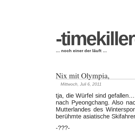
Startseite
-warum-
-wer-
-wo-
-wohin-
-§-
-timekiller
… noch einer der läuft …
Nix mit Olympia,
Mittwoch, Juli 6, 2011
tja, die Würfel sind gefallen
nach Pyeongchang. Also nac
Mutterlandes des Winterspor
berühmte asiatische Skifahre
-???-