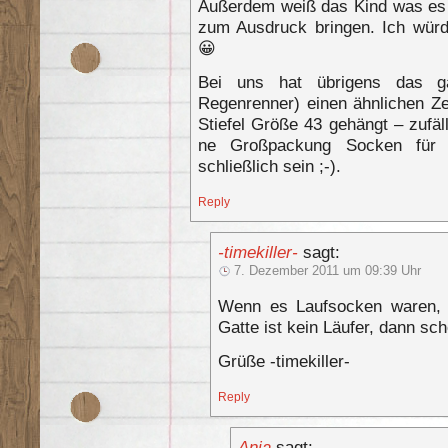
Außerdem weiß das Kind was es w
zum Ausdruck bringen. Ich würd
😀
Bei uns hat übrigens das g
Regenrenner) einen ähnlichen Zet
Stiefel Größe 43 gehängt – zufäl
ne Großpackung Socken für i
schließlich sein ;-).
Reply
-timekiller-
sagt:
7. Dezember 2011 um 09:39 Uhr
Wenn es Laufsocken waren, i
Gatte ist kein Läufer, dann sch
Grüße -timekiller-
Reply
Anja
sagt: