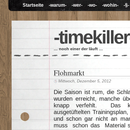
Startseite
-warum-
-wer-
-wo-
-wohin-
-§-
-timekiller
… noch einer der läuft …
Flohmarkt
Mittwoch, Dezember 5, 2012
Die Saison ist rum, die Schl
wurden erreicht, manche übe
knapp verfehlt. Das k
ausgetüftelten Trainingsplan
und schon gar nicht an man
muss schon das Material s