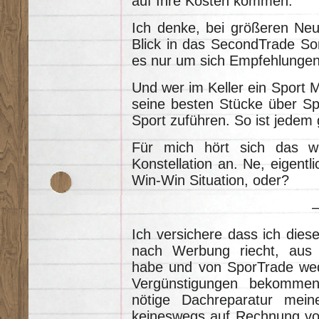
auf Ihre Kosten kommen.
Ich denke, bei größeren Neu
Blick in das SecondTrade Sort
es nur um sich Empfehlungen
Und wer im Keller ein Sport 
seine besten Stücke über S
Sport zuführen. So ist jedem 
Für mich hört sich das wi
Konstellation an. Ne, eigentl
Win-Win Situation, oder?
Ich versichere dass ich dies
nach Werbung riecht, aus 
habe und von SporTrade wed
Vergünstigungen bekommen
nötige Dachreparatur mein
keineswegs auf Rechnung von