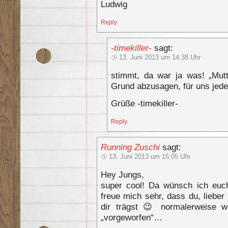
Ludwig
Reply
-timekiller-
sagt:
13. Juni 2013 um 14:38 Uhr
stimmt, da war ja was! „Mut
Grund abzusagen, für uns jeden
Grüße -timekiller-
Reply
Running Zuschi
sagt:
13. Juni 2013 um 15:05 Uhr
Hey Jungs,
super cool! Da wünsch ich euc
freue mich sehr, dass du, lieber 
dir trägst 😉 normalerweise w
„vorgeworfen“…