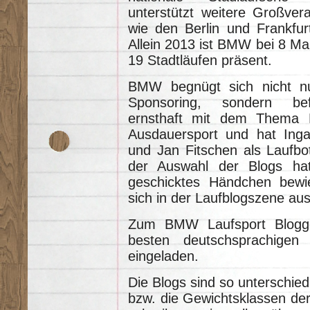
unterstützt weitere Großver
wie den Berlin und Frankfur
Allein 2013 ist BMW bei 8 M
19 Stadtläufen präsent.
BMW begnügt sich nicht n
Sponsoring, sondern be
ernsthaft mit dem Thema 
Ausdauersport und hat Ing
und Jan Fitschen als Laufbot
der Auswahl der Blogs hat 
geschicktes Händchen bewi
sich in der Laufblogszene au
Zum BMW Laufsport Blogge
besten deutschsprachigen
eingeladen.
Die Blogs sind so unterschied
bzw. die Gewichtsklassen der