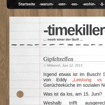
Startseite
-warum-
-wer-
-wo-
-wohin-
-§-
-timekiller
… noch einer der läuft …
Gipfeltreffen
Mittwoch, Juni 12, 2013
Irgend etwas ist im Busch! 
von Eddy
„Leistung vs 
Gerüchteküche im sozialen N
Was ist da los, am 15. Juni?
Weshalb trifft ausger