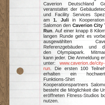
Caverion Deutschland 
veranstaltet der Gebäudetec
und Facility Services Spezi
am
1. Juli
in Kooperation
Salomon den
Caverion City 
Run
. Auf einer knapp 8 Kilo
langen Runde geht es vorbe
ausgewählten Caver
Referenzgebäuden und d
den Olympiapark. Mitma
kann jeder. Die Anmeldung er
unter:
www.caverion.de/city-t
run
. Die ersten 100 Teilne
erhalten ein hochwert
Funktions-Shirt 
Kooperationspartners Salo
besteht die Möglichkeit die 
eröffneten Fitness-Studios 
nutzen.