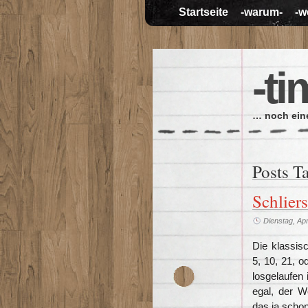
Startseite
-warum-
-w
-ti
… noch eine
Posts T
Schlier
Dienstag, Apr
Die klassis
5, 10, 21, 
losgelaufen 
egal, der We
das ja schon