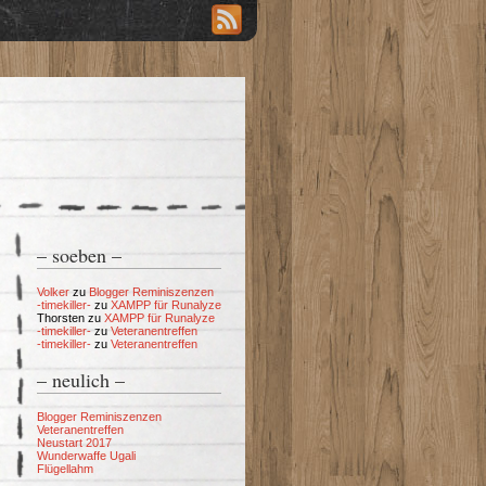
– soeben –
Volker
zu
Blogger Reminiszenzen
-timekiller-
zu
XAMPP für Runalyze
Thorsten
zu
XAMPP für Runalyze
-timekiller-
zu
Veteranentreffen
-timekiller-
zu
Veteranentreffen
– neulich –
Blogger Reminiszenzen
Veteranentreffen
Neustart 2017
Wunderwaffe Ugali
Flügellahm