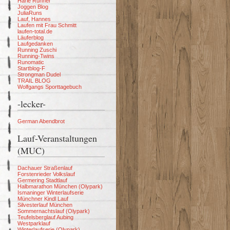
Harle Runner
Joggen Blog
JuliaRuns
Lauf, Hannes
Laufen mit Frau Schmitt
laufen-total.de
Läuferblog
Laufgedanken
Running Zuschi
Running-Twins
Runomatic
Startblog-F
Strongman Dudel
TRAIL BLOG
Wolfgangs Sporttagebuch
-lecker-
German Abendbrot
Lauf-Veranstaltungen
(MUC)
Dachauer Straßenlauf
Forstenrieder Volkslauf
Germering Stadtlauf
Halbmarathon München (Olypark)
Ismaninger Winterlaufserie
Münchner Kindl Lauf
Silvesterlauf München
Sommernachtslauf (Olypark)
Teufelsberglauf Aubing
Westparklauf
Winterlaufserie (Olypark)