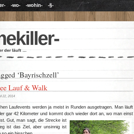
er-
-wo-
-wohin-
-§-
mekiller-
r der läuft …
agged ‘Bayrischzell’
see Lauf & Walk
il 22, 2014
chen Laufevents werden ja meist in Runden ausgetragen. Man läuft
oder gar 42 Kilometer und kommt doch
wieder dort an, wo man einst
ist. Gut, man sagt, die Strecke ist
g ist das Ziel, aber unsinnig ist
 so ein bisschen.