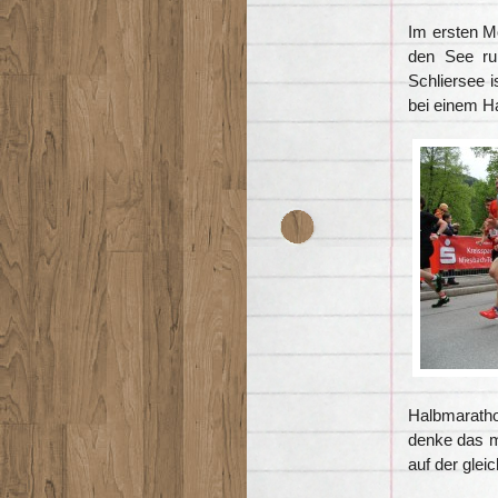
Im ersten M
den See ru
Schliersee i
bei einem H
Halbmaratho
denke das mi
auf der glei