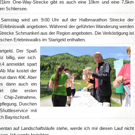
21km One-Way-Strecke gibt es auch eine 10km und eine 7,5km
n Schliersee.
 Samstag wird um 9:00 Uhr auf der Halbmarathon Strecke der
e Erlebniswalk angeboten. Während der geführten Wanderung werden
 Strecke Schmankerl aus der Region angeboten. Die Verköstigung ist
ischen Erlebniswalks im Startgeld enthalten.
artgeld. Der Spaß
nz billig, wer sich
.4 anmeldet spart
 Ab Mai kostet der
lrun dann 40€. Aber
 es dann auch ein
hirt (die ersten
hip-Zeitnahme,
pflegung, Duschen
huttleservice mit
h Bayrischzell.
ntan auf Landschaftsläufe stehe, werde ich mir diesen Lauf nicht
ssen. Ich werde berichten…