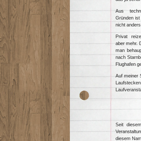
Aus techn
Gründen ist 
nicht anders 
Privat rei
aber mehr. 
man behaup
nach Starnb
Flughafen ge
Auf meiner
Laufstecke
Laufveranst
Seit diesem
Veranstaltu
diesem Name