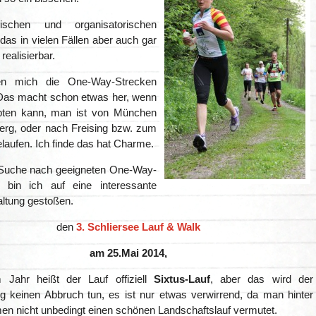
ischen und organisatorischen
das in vielen Fällen aber auch gar
realisierbar.
zen mich die One-Way-Strecken
Das macht schon etwas her, wenn
ten kann, man ist von München
erg, oder nach Freising bzw. zum
laufen. Ich finde das hat Charme.
 Suche nach geeigneten One-Way-
n bin ich auf eine interessante
altung gestoßen.
den
3.
Schliersee Lauf & Walk
am 25.Mai 2014,
 Jahr heißt der Lauf offiziell
Sixtus-Lauf
, aber das wird der
ng keinen Abbruch tun, es ist nur etwas verwirrend, da man hinter
n nicht unbedingt einen schönen Landschaftslauf vermutet.