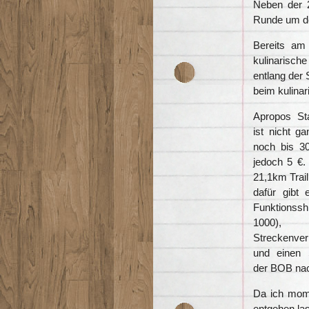
Neben der 
Runde um de
Bereits am
kulinarisch
entlang der
beim kulinar
Apropos St
ist nicht ga
noch bis 30
jedoch 5 €.
21,1km Trai
dafür gibt
Funktionss
1000), C
Streckenver
und einen S
der BOB nac
Da ich mome
entgehen la