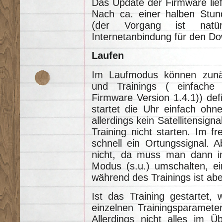
Das Update der Firmware lief
Nach ca. einer halben Stu
(der Vorgang ist natü
Internetanbindung für den Do
Laufen
Im Laufmodus können zunäc
und Trainings ( einfache 
Firmware Version 1.4.1)) def
startet die Uhr einfach ohn
allerdings kein Satellitensigna
Training nicht starten. Im fr
schnell ein Ortungssignal. A
nicht, da muss man dann im
Modus (s.u.) umschalten, e
während des Trainings ist abe
Ist das Training gestartet, 
einzelnen Trainingsparamete
Allerdings nicht alles im Ü