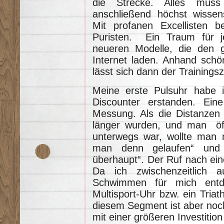
die Strecke. Alles muss
anschließend höchst wissens
Mit profanen Excellisten 
Puristen. Ein Traum für je
neueren Modelle, die den g
Internet laden. Anhand schö
lässt sich dann der Trainings
Meine erste Pulsuhr habe 
Discounter erstanden. Ein
Messung. Als die Distanzen 
länger wurden, und man öft
unterwegs war, wollte man na
man denn gelaufen“ und
überhaupt“. Der Ruf nach ein
Da ich zwischenzeitlich
Schwimmen für mich entde
Multisport-Uhr bzw. ein Triat
diesem Segment ist aber noch
mit einer größeren Investitio