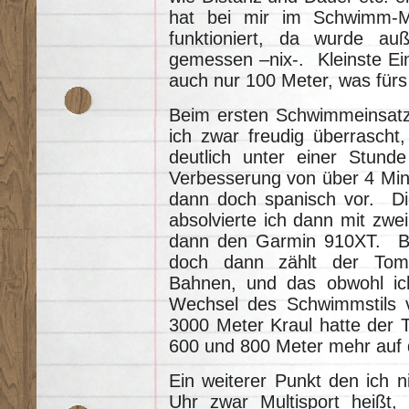
hat bei mir im Schwimm-M
funktioniert, da wurde au
gemessen –nix-. Kleinste Einhe
auch nur 100 Meter, was für
Beim ersten Schwimmeinsatz
ich zwar freudig überrascht
deutlich unter einer Stunde
Verbesserung von über 4 Min
dann doch spanisch vor. D
absolvierte ich dann mit zw
dann den Garmin 910XT. Bis
doch dann zählt der Tom
Bahnen, und das obwohl ich
Wechsel des Schwimmstils v
3000 Meter Kraul hatte der
600 und 800 Meter mehr auf 
Ein weiterer Punkt den ich nic
Uhr zwar Multisport heißt, 