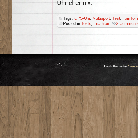
Uhr eher nix.
Tags:
GPS-Uhr
,
Multisport
,
Test
,
TomTom
Posted in
Tests
,
Triathlon
|
2 Comments
Desk theme by
Nearfr