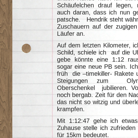
Schäufelchen drauf legen, m
auch daran, dass ich nun g
patsche. Hendrik steht währ
Zuschauern auf der zugige
Läufer an.
Auf dem letzten Kilometer, i
Schild, schiele ich auf die 
gebe könnte eine 1:12 rau
sogar eine neue PB sein. Ic
früh die –timekiller- Rakete 
Steigungen zum Olymp
Oberschenkel jubilieren. V
noch bergab. Zeit für den Na
das nicht so witzig und überl
krampfen.
Mit 1:12:47 gehe ich etwa
Zuhause stelle ich zufrieden
für 15km bedeutet.