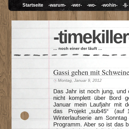
Startseite
-warum-
-wer-
-wo-
-wohin-
-§-
-timekiller
… noch einer der läuft …
Gassi gehen mit Schwein
Montag, Januar 9, 2012
Das Jahr ist noch jung, und 
nicht komplett über Bord g
Januar mein Laufjahr mit d
das Projekt „sub45“ (auf 
Winterlaufserie am Sonntag
Programm. Aber so ist das be