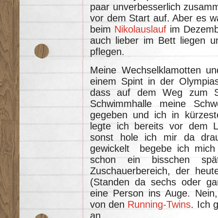
paar unverbesserlich zusamm
vor dem Start auf. Aber es war
beim
Nikolauslauf
im Dezember
auch lieber im Bett liegen 
pflegen.
Meine Wechselklamotten und
einem Spint in der Olympia
dass auf dem Weg zum Spi
Schwimmhalle meine Schwei
gegeben und ich in kürzeste
legte ich bereits vor dem L
sonst hole ich mir da dra
gewickelt begebe ich mich 
schon ein bisschen s
Zuschauerbereich, der heute
(Standen da sechs oder gar
eine Person ins Auge. Nein,
von den
Running-Twins
. Ich 
an,