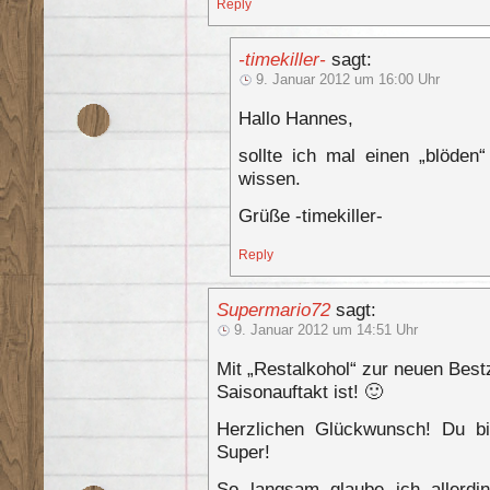
Reply
-timekiller-
sagt:
9. Januar 2012 um 16:00 Uhr
Hallo Hannes,
sollte ich mal einen „blöden“
wissen.
Grüße -timekiller-
Reply
Supermario72
sagt:
9. Januar 2012 um 14:51 Uhr
Mit „Restalkohol“ zur neuen Best
Saisonauftakt ist! 🙂
Herzlichen Glückwunsch! Du bi
Super!
So langsam glaube ich allerdi