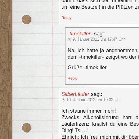
damit, dass sich der Timekiller h
um eine Bestzeit in die Pfützen z
Reply
-timekiller-
sagt:
9. Januar 2012 um 17:47 Uhr
Na, ich hatte ja angenommen,
dem -timekiller- zeigst wo de
Grüße -timekiller-
Reply
SilberLäufer
sagt:
10. Januar 2012 um 10:32 Uhr
Ich staune immer mehr!
Zwecks Alkoholisierung hart
Läuferlizenz knallst du eine Bes
Ding! Ts …!
Ehrlich: Ich freu mich mit dir üb