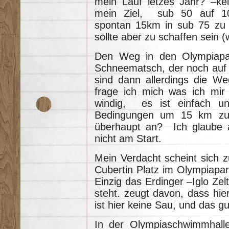
mein Lauf letzes Jahr? –k
mein Ziel, sub 50 auf 10k
spontan 15km in sub 75 zu v
sollte aber zu schaffen sein (
Den Weg in den Olympiapa
Schneematsch, der noch auf 
sind dann allerdings die W
frage ich mich was ich mir 
windig, es ist einfach un
Bedingungen um 15 km zu 
überhaupt an? Ich glaube a
nicht am Start.
Mein Verdacht scheint sich z
Cubertin Platz im Olympiapa
Einzig das Erdinger –Iglo Zel
steht. zeugt davon, dass hier
ist hier keine Sau, und das g
In der Olympiaschwimmhall