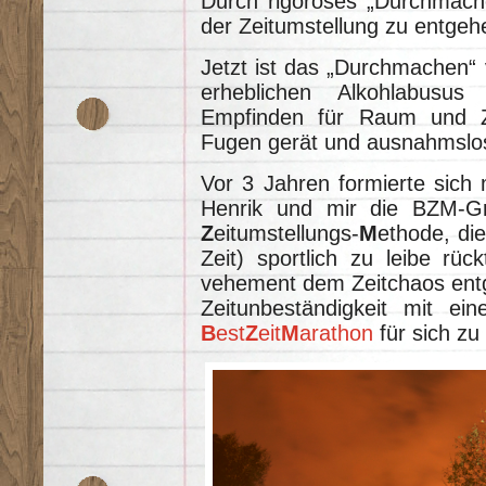
Durch rigoroses „Durchmach
der Zeitumstellung zu entgeh
Jetzt ist das „Durchmachen“
erheblichen Alkohlabusu
Empfinden für Raum und Z
Fugen gerät und ausnahmslo
Vor 3 Jahren formierte sich
Henrik und mir die BZM-
Z
eitumstellungs-
M
ethode, di
Zeit) sportlich zu leibe rüc
vehement dem Zeitchaos entg
Zeitunbeständigkeit mit ei
B
est
Z
eit
M
arathon
für sich zu