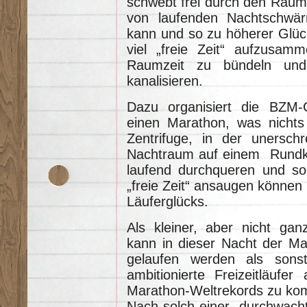
schwebt frei durch den Raum 
von laufenden Nachtschwä
kann und so zu höherer Glück
viel „freie Zeit“ aufzusamm
Raumzeit zu bündeln und
kanalisieren.
Dazu organisiert die BZM
einen Marathon, was nichts w
Zentrifuge, in der unersc
Nachtraum auf einem Rundku
laufend durchqueren und s
„freie Zeit“ ansaugen können
Läuferglücks.
Als kleiner, aber nicht gan
kann in dieser Nacht der Ma
gelaufen werden als sons
ambitionierte Freizeitläuf
Marathon-Weltrekords zu k
Nach solch einer durchwacht