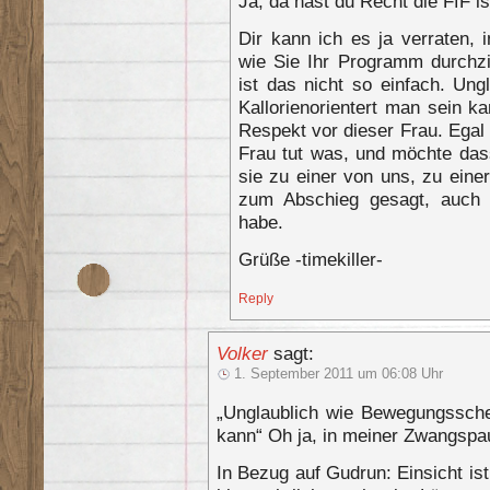
Ja, da hast du Recht die FfF i
Dir kann ich es ja verraten,
wie Sie Ihr Programm durchzi
ist das nicht so einfach. Un
Kallorienorientert man sein k
Respekt vor dieser Frau. Egal
Frau tut was, und möchte das
sie zu einer von uns, zu einer
zum Abschieg gesagt, auch
habe.
Grüße -timekiller-
Reply
Volker
sagt:
1. September 2011 um 06:08 Uhr
„Unglaublich wie Bewegungssche
kann“ Oh ja, in meiner Zwangspa
In Bezug auf Gudrun: Einsicht is