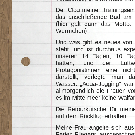
Der Clou meiner Trainingsein
das anschließende Bad am 
(hier galt dann das Motto:
Würmchen)
Und was gibt es neues von
steht, und ist durchaus expe
unseren 14 Tagen, 10 T
hatten, und der Luftw
Protagonistinnen eine nich
darstellt, verlegte man d
Wasser. „Aqua-Jogging“ war
allmorgendlich die Frauen vo
es im Mittelmeer keine Walfä
Die Retourkutsche für meine
auf dem Rückflug erhalten…
Meine Frau angelte sich aus 
Ferien-Fliegers, ausgerechn