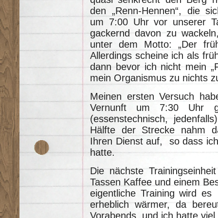
den „Renn-Hennen“, die sich
um 7:00 Uhr vor unserer Ta
gackernd davon zu wackeln,
unter dem Motto: „Der frü
Allerdings scheine ich als frü
dann bevor ich nicht mein „F
mein Organismus zu nichts z
Meinen ersten Versuch habe
Vernunft um 7:30 Uhr ge
(essenstechnisch, jedenfall
Hälfte der Strecke nahm 
Ihren Dienst auf, so dass ich
hatte.
Die nächste Trainingseinhe
Tassen Kaffee und einem Besu
eigentliche Training wird e
erheblich wärmer, da bere
Vorabends, und ich hatte viel