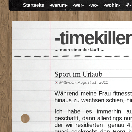
Startseite
-warum-
-wer-
-wo-
-wohin-
-§-
-timekiller
… noch einer der läuft …
Sport im Urlaub
Mittwoch, August 31, 2011
Während meine Frau fitnesst
hinaus zu wachsen schien, hi
Ich habe es immerhin au
geschafft, dann allerdings nur
der wir residierten genau 4
quasi senkrecht den Berg h