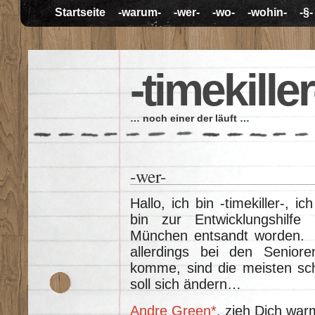
Startseite
-warum-
-wer-
-wo-
-wohin-
-§-
-timekiller
… noch einer der läuft …
-wer-
Hallo, ich bin -timekiller-, 
bin zur Entwicklungshilf
München entsandt worden. Ic
allerdings bei den Senior
komme, sind die meisten sc
soll sich ändern…
Andre Green*
, zieh Dich war