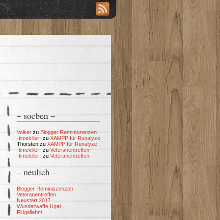
– soeben –
Volker
zu
Blogger Reminiszenzen
-timekiller-
zu
XAMPP für Runalyze
Thorsten
zu
XAMPP für Runalyze
-timekiller-
zu
Veteranentreffen
-timekiller-
zu
Veteranentreffen
– neulich –
Blogger Reminiszenzen
Veteranentreffen
Neustart 2017
Wunderwaffe Ugali
Flügellahm