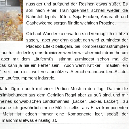
nussiger und aufgrund der Rosinen etwas süßer. Es
soll nach einer Trainingseinheit schnell wieder die
Nährstoffdepots füllen. Soja Flocken, Amaranth und
Cashewkerne sorgen für die wichtigen Proteine.
Ob Lauf-Wunder zu erwarten sind vermag ich nicht zu
sagen, aber wer dran glaubt den wird zumindest der
Placebo Effekt beflügeln, bei Kompressionsstrümpfen
a auch. Ich denke, ums trainieren werden wir aber nicht drum herum
ber mit dem Läufermüsli stimmt zumindest schon mal die
das kann ja nie ein Fehler sein. Auch wenn Kritiker maulen, ein
li“ sei nur ein weiteres unnützes Sternchen im weiten All der
en Laufequimpment Industrie.
starte täglich auch mit einer Portion Müsli in den Tag. Da mir die
slimischungen aus dem Cerialien Regal aber zu süß sind, und mir
 meines schwäbischen Landsmannes (Läcker, Läcker, Läcker), zu
mische ich gewöhnlich meine Müslis selbst aus Einzelkomponenten
 Meist ist jedoch immer eine Komponente leer, sodaß der
 manchmal etwas einseitig ist.