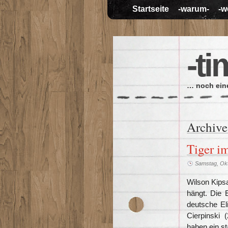
Startseite
-warum-
-w
-ti
… noch eine
Archive
Tiger i
Samstag, Okt
Wilson Kips
hängt. Die 
deutsche El
Cierpinski 
haben ein st