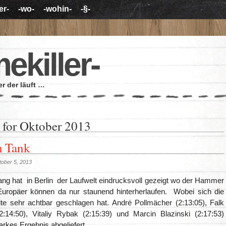
er-
-wo-
-wohin-
-§-
mekiller-
r der läuft …
 for Oktober 2013
m Tank
ober 5, 2013
ang hat in Berlin der Laufwelt eindrucksvoll gezeigt wo der Hammer
Europäer können da nur staunend hinterherlaufen. Wobei sich die
ite sehr achtbar geschlagen hat. André Pollmächer (2:13:05), Falk
(2:14:50), Vitaliy Rybak (2:15:39) und Marcin Blazinski (2:17:53)
arkes Ergebnis abgeliefert.