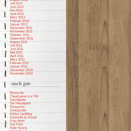
Juli 2012
Juni 2012
Mai 2012
April 2012
März 2012
Februar 2012
Januar 2012
Dezember 2011
November 2011
Oktober 2011
September 2011
August 2011
Juli 2011
Juni 2011
Mai 2011
April 2011
März 2011
Februar 2011
Januar 2011
Dezember 2010
November 2010
-auch gut-
Brennr.de
Claudi gives it a TRI
Deichläufer
Die Flitzpiepen
Dirosports
Dreisportler
Eddys Laufblog
Eiswürfel im Schuh
Frau Mohr
Get Fitter
Hale-Hearty