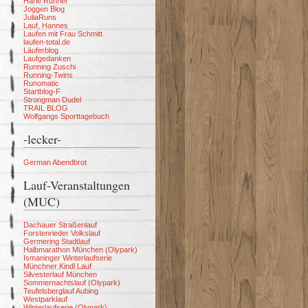
Harle Runner
Joggen Blog
JuliaRuns
Lauf, Hannes
Laufen mit Frau Schmitt
laufen-total.de
Läuferblog
Laufgedanken
Running Zuschi
Running-Twins
Runomatic
Startblog-F
Strongman Dudel
TRAIL BLOG
Wolfgangs Sporttagebuch
-lecker-
German Abendbrot
Lauf-Veranstaltungen
(MUC)
Dachauer Straßenlauf
Forstenrieder Volkslauf
Germering Stadtlauf
Halbmarathon München (Olypark)
Ismaninger Winterlaufserie
Münchner Kindl Lauf
Silvesterlauf München
Sommernachtslauf (Olypark)
Teufelsberglauf Aubing
Westparklauf
Winterlaufserie (Olypark)