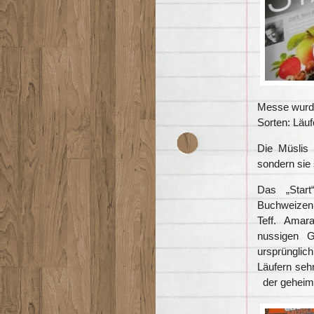
Messe wurde
Sorten: Läuf
Die Müslis 
sondern sie 
Das „Start
Buchweizen 
Teff. Amar
nussigen G
ursprüngli
Läufern sehr
der geheime 