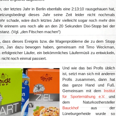
, der letztes Jahr in Berlin ebenfalls eine 2:13:10 rausgehauen hat,
letzungsbedingt dieses Jahr seine Zeit leider nicht nochmals
ehr schade, wäre doch letztes Jahr vielleicht sogar noch mehr drin
r erinnern uns noch alle an den 20 Sekunden Dixi-Stopp bei der
istanz. (Vgl. „den Fitschen machen“)
, dass dieses Ereignis bzw. die Magenprobleme die zu dem Stopp
ben, Jan dazu bewogen haben, gemeinsam mit Timo Weckman,
n erfolgreicher Läufer, ein bekömmliches Läufermüsli zu entwickeln,
nicht noch einmal passiert.
Und wie das bei Profis üblich
ist, setzt man sich mit anderen
Profis zusammen, dann hat
das ganze Hand und Fuß.
Gemeinsam mit dem
Institut
für Sporternähung e.V.
und
dem Naturkosthersteller
Bauckhof
aus der
Lüneburgerheide wurde so