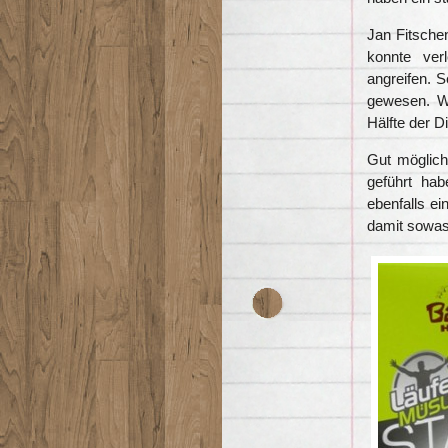
Jan Fitschen
konnte ver
angreifen. S
gewesen. Wi
Hälfte der D
Gut möglich
geführt ha
ebenfalls ei
damit sowas 