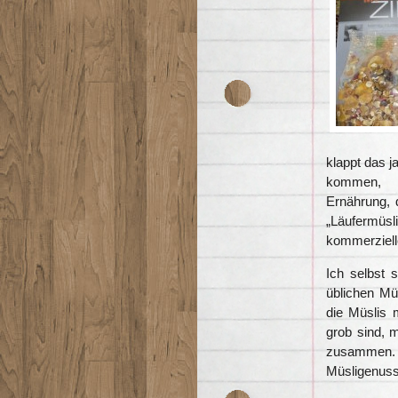
klappt das j
kommen, a
Ernährung, 
„Läufermüs
kommerziell
Ich selbst 
üblichen Mü
die Müslis
grob sind, 
zusammen.
Müsligenuss