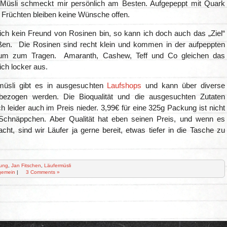
 Müsli schmeckt mir persönlich am Besten. Aufgepeppt mit Quark
 Früchten bleiben keine Wünsche offen.
ch kein Freund von Rosinen bin, so kann ich doch auch das „Ziel“
ßen. Die Rosinen sind recht klein und kommen in der aufpeppten
aum zum Tragen. Amaranth, Cashew, Teff und Co gleichen das
ch locker aus.
müsli gibt es in ausgesuchten
Laufshops
und kann über diverse
ezogen werden. Die Bioqualität und die ausgesuchten Zutaten
h leider auch im Preis nieder. 3,99€ für eine 325g Packung ist nicht
Schnäppchen. Aber Qualität hat eben seinen Preis, und wenn es
cht, sind wir Läufer ja gerne bereit, etwas tiefer in die Tasche zu
ung
,
Jan Fitschen
,
Läufermüsli
gemein
|
3 Comments »