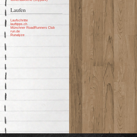
Laufen
Laufschritte
lauftipps.ch
Münchner RoadRunners Club
run.de
Runalyze