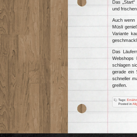
Das „Start“
und frischen
Auch wenn i
Müsli genie
Variante k
geschmackli
Das Läufer
Webshops b
schlagen sic
gerade ein 
schneller ma
greifen.
Tags:
Ernähr
Posted in
All