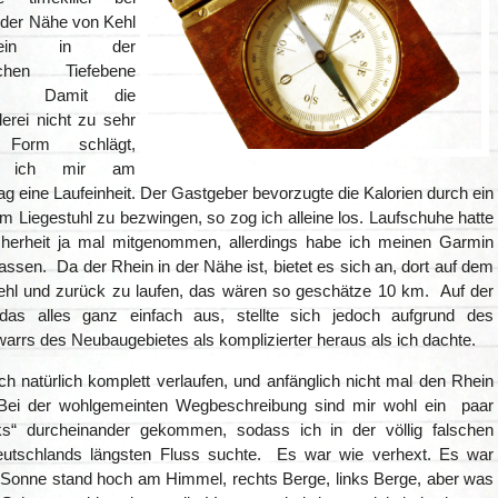
 der Nähe von Kehl
ein in der
ischen Tiefebene
en. Damit die
lerei nicht zu sehr
Form schlägt,
te ich mir am
g eine Laufeinheit. Der Gastgeber bevorzugte die Kalorien durch ein
m Liegestuhl zu bezwingen, so zog ich alleine los. Laufschuhe hatte
herheit ja mal mitgenommen, allerdings habe ich meinen Garmin
ssen. Da der Rhein in der Nähe ist, bietet es sich an, dort auf dem
ehl und zurück zu laufen, das wären so geschätze 10 km. Auf der
das alles ganz einfach aus, stellte sich jedoch aufgrund des
arrs des Neubaugebietes als komplizierter heraus als ich dachte.
h natürlich komplett verlaufen, und anfänglich nicht mal den Rhein
Bei der wohlgemeinten Wegbeschreibung sind mir wohl ein paar
ks“ durcheinander gekommen, sodass ich in der völlig falschen
eutschlands längsten Fluss suchte. Es war wie verhext. Es war
 Sonne stand hoch am Himmel, rechts Berge, links Berge, aber was