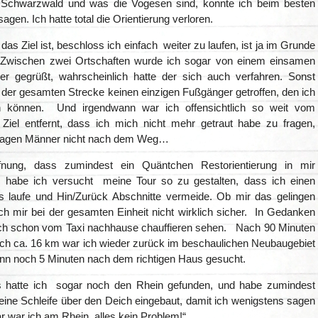
er Schwarzwald und was die Vogesen sind, konnte ich beim besten
sagen. Ich hatte total die Orientierung verloren.
as Ziel ist, beschloss ich einfach weiter zu laufen, ist ja im Grunde
 Zwischen zwei Ortschaften wurde ich sogar von einem einsamen
er gegrüßt, wahrscheinlich hatte der sich auch verfahren. Sonst
 der gesamten Strecke keinen einzigen Fußgänger getroffen, den ich
en können. Und irgendwann war ich offensichtlich so weit vom
n Ziel entfernt, dass ich mich nicht mehr getraut habe zu fragen,
ragen Männer nicht nach dem Weg…
fnung, dass zumindest ein Quäntchen Restorientierung in mir
 habe ich versucht meine Tour so zu gestalten, dass ich einen
s laufe und Hin/Zurück Abschnitte vermeide. Ob mir das gelingen
ch mir bei der gesamten Einheit nicht wirklich sicher. In Gedanken
ch schon vom Taxi nachhause chauffieren sehen. Nach 90 Minuten
ich ca. 16 km war ich wieder zurück im beschaulichen Neubaugebiet
nn noch 5 Minuten nach dem richtigen Haus gesucht.
 hatte ich sogar noch den Rhein gefunden, und habe zumindest
eine Schleife über den Deich eingebaut, damit ich wenigstens sagen
lar war ich am Rhein, alles kein Problem!“