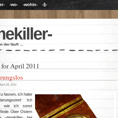
er-
-wo-
-wohin-
-§-
mekiller-
r der läuft …
 for April 2011
erungslos
pril 28, 2011
 zu fassen, ich habe
tierungssinn! Ich
h wie ich sonst
inde. Über Ostern
 –timekiller- bei