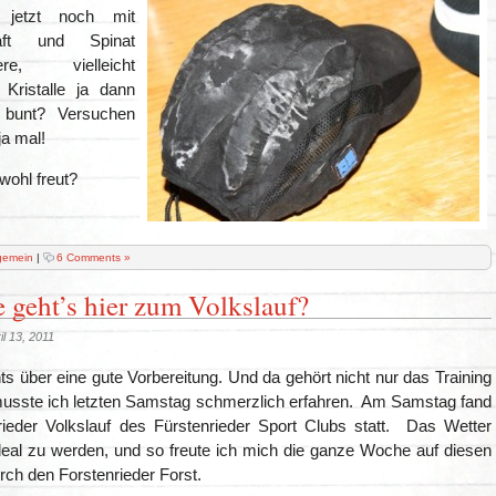
jetzt noch mit
saft und Spinat
iere, vielleicht
Kristalle ja dann
 bunt? Versuchen
ja mal!
wohl freut?
gemein
|
6 Comments »
e geht’s hier zum Volkslauf?
il 13, 2011
ts über eine gute Vorbereitung. Und da gehört nicht nur das Training
usste ich letzten Samstag schmerzlich erfahren. Am Samstag fand
rieder Volkslauf des Fürstenrieder Sport Clubs statt. Das Wetter
deal zu werden, und so freute ich mich die ganze Woche auf diesen
rch den Forstenrieder Forst.