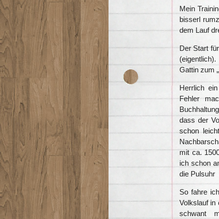
Mein Trainin
bisserl rum
dem Lauf dre
Der Start fü
(eigentlich)
Gattin zum 
Herrlich ei
Fehler mac
Buchhaltung
dass der Vor
schon leich
Nachbarscha
mit ca. 150
ich schon 
die Pulsuhr
So fahre ic
Volkslauf in
schwant 