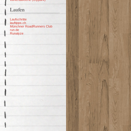
Laufen
Laufschritte
lauftipps.ch
Münchner RoadRunners Club
run.de
Runalyze