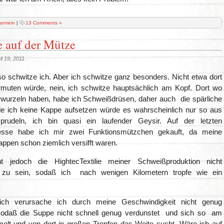
gemein
|
13 Comments »
e auf der Mütze
il 19, 2011
lso schwitze ich. Aber ich schwitze ganz besonders. Nicht etwa dort
uten würde, nein, ich schwitze hauptsächlich am Kopf. Dort wo
wurzeln haben, habe ich Schweißdrüsen, daher auch die spärliche
de ich keine Kappe aufsetzen würde es wahrscheinlich nur so aus
prudeln, ich bin quasi ein laufender Geysir. Auf der letzten
sse habe ich mir zwei Funktionsmützchen gekauft, da meine
ppen schon ziemlich versifft waren.
t jedoch die HightecTextilie meiner Schweißproduktion nicht
zu sein, sodaß ich nach wenigen Kilometern tropfe wie ein
lich verursache ich durch meine Geschwindigkeit nicht genug
sodaß die Suppe nicht schnell genug verdunstet und sich so am
elt und von dort in großen Tropfen das Weite sucht. Wäre ich auf