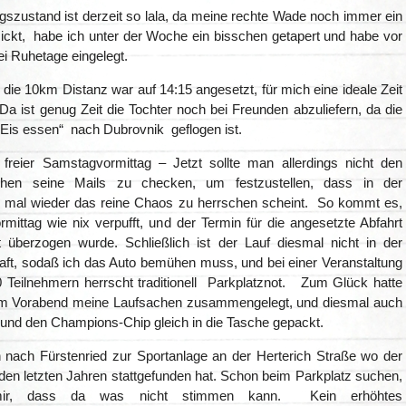
gszustand ist derzeit so lala, da meine rechte Wade noch immer ein
zickt, habe ich unter der Woche ein bisschen getapert und habe vor
i Ruhetage eingelegt.
r die 10km Distanz war auf 14:15 angesetzt, für mich eine ideale Zeit
. Da ist genug Zeit die Tochter noch bei Freunden abzuliefern, da die
„Eis essen“ nach Dubrovnik geflogen ist.
n freier Samstagvormittag – Jetzt sollte man allerdings nicht den
hen seine Mails zu checken, um festzustellen, dass in der
 mal wieder das reine Chaos zu herrschen scheint. So kommt es,
mittag wie nix verpufft, und der Termin für die angesetzte Abfahrt
t überzogen wurde. Schließlich ist der Lauf diesmal nicht in der
ft, sodaß ich das Auto bemühen muss, und bei einer Veranstaltung
0 Teilnehmern herrscht traditionell Parkplatznot. Zum Glück hatte
am Vorabend meine Laufsachen zusammengelegt, und diesmal auch
 und den Champions-Chip gleich in die Tasche gepackt.
h nach Fürstenried zur Sportanlage an der Herterich Straße wo der
 den letzten Jahren stattgefunden hat. Schon beim Parkplatz suchen,
mir, dass da was nicht stimmen kann. Kein erhöhtes