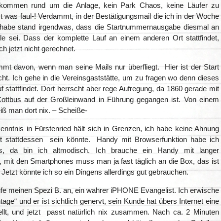
fkommen rund um die Anlage, kein Park Chaos, keine Läufer zu
 was faul-! Verdammt, in der Bestätigungsmail die ich in der Woche
abe stand irgendwas, dass die Startnummernausgabe diesmal an
lle sei. Dass der komplette Lauf an einem anderen Ort stattfindet,
ch jetzt nicht gerechnet.
mt davon, wenn man seine Mails nur überfliegt. Hier ist der Start
icht. Ich gehe in die Vereinsgaststätte, um zu fragen wo denn dieses
f stattfindet. Dort herrscht aber rege Aufregung, da 1860 gerade mit
ottbus auf der Großleinwand in Führung gegangen ist. Von einem
iß man dort nix. – Scheiße-
enntnis in Fürstenried hält sich in Grenzen, ich habe keine Ahnung
t stattdessen sein könnte. Handy mit Browserfunktion habe ich
s, da bin ich altmodisch. Ich brauche ein Handy mit langer
, mit den Smartphones muss man ja fast täglich an die Box, das ist
. Jetzt könnte ich so ein Dingens allerdings gut gebrauchen.
ufe meinen Spezi B. an, ein wahrer iPHONE Evangelist. Ich erwische
tage“ und er ist sichtlich genervt, sein Kunde hat übers Internet eine
llt, und jetzt passt natürlich nix zusammen. Nach ca. 2 Minuten