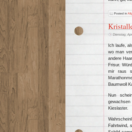
Posted in
All
Kristall
Dienstag, Apr
Ich laufe, a
wo man verm
andere Haar
Frisur. Wür
mir raus s
Marathonme
Baumwoll Ka
Nun schein
gewachsen 
Kieslaster.
Wahrschein
Fahrtwind, 
Schild samm