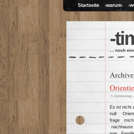
Startseite
-warum-
-w
-ti
… noch eine
Archive
Orienti
Donnerstag, A
Es ist nicht
null Orien
frage mic
nachhause f
war Familie