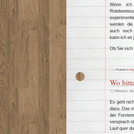
Wenn ich 
Rotebeete
experiment
werden die 
auch noch
kann ich es 
Ob Sie sich 
Posted in
All
Wo bitt
Mittwoch, Apr
Es geht nich
dazu. Das m
der Forsten
versprach i
Lauf quer du