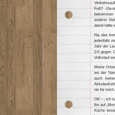
Verkehrsau
Fuß? -Da ist
bekommen h
anderer Ste
damit hätte i
Na, das kom
jedenfalls n
Jahr der Lau
2:0 gegen C
Volkslauf we
Meine Ortsk
wo der Star
auch keine
Akkulaufzeit
nix für mich
OK – , ich r
ihn auf „Mon
Küche beste