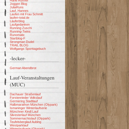
Harle Runner
Joggen Blog
JuliaRuns
Lauf, Hannes
Laufen mit Frau Schmitt
laufen-total.de
Läuferblog
Laufgedanken
Running Zuschi
Running-Twins
Runomatic
Startblog-F
Strongman Dudel
TRAIL BLOG
Wolfgangs Sporttagebuch
-lecker-
German Abendbrot
Lauf-Veranstaltungen
(MUC)
Dachauer Straßenlauf
Forstenrieder Volkslauf
Germering Stadtlauf
Halbmarathon München (Olypark)
Ismaninger Winterlaufserie
Münchner Kindl Lauf
Silvesterlauf München
Sommernachtslauf (Olypark)
Teufelsberglauf Aubing
Westparklauf
Winterlaufserie (Olypark)