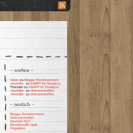
– soeben –
Volker
zu
Blogger Reminiszenzen
-timekiller-
zu
XAMPP für Runalyze
Thorsten
zu
XAMPP für Runalyze
-timekiller-
zu
Veteranentreffen
-timekiller-
zu
Veteranentreffen
– neulich –
Blogger Reminiszenzen
Veteranentreffen
Neustart 2017
Wunderwaffe Ugali
Flügellahm