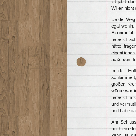
ist jetzt d
Willen nicht 
Da der Weg d
egal wohin.
Rennradfahr
habe ich auf
hätte frag
eigentliche
außerdem f
In der Hof
schlummert,
großen Krei
würde war i
habe ich mi
und vermutl
und habe da
Am Schluss
noch eine kl
kann, „ja, k