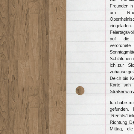
Freunden in
am Rh
Oberrhein
eingelad
Feiertagsvöl
auf die 
verordne
Sonntagmitta
Schläfchen i
ich zur Sic
zuhause gela
Deich bis K
Karte sah 
Straßenwirrw
Ich habe mic
gefunden. 
„Rechts/Lin
Richtung D
Mittag, die