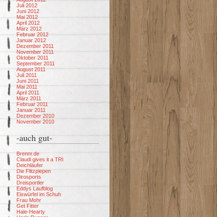
Juli 2012
Juni 2012
Mai 2012
April 2012
März 2012
Februar 2012
Januar 2012
Dezember 2011
November 2011
Oktober 2011
September 2011
August 2011
Juli 2011
Juni 2011
Mai 2011
April 2011
März 2011
Februar 2011
Januar 2011
Dezember 2010
November 2010
-auch gut-
Brennr.de
Claudi gives it a TRI
Deichläufer
Die Flitzpiepen
Dirosports
Dreisportler
Eddys Laufblog
Eiswürfel im Schuh
Frau Mohr
Get Fitter
Hale-Hearty