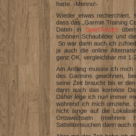
hatte. -Menno!-
Wieder etwas recherchiert, 
dass das „Garmin Training Ce
Daten in
SportTracks
übern
schönen Schaubilder und die
So war dann auch ich zufrieden
ja auch die online Alternat
ganz OK, vergleichbar mit 1-
Am Anfang musste ich mich n
des Garmins gewöhnen, beis
seine Zeit braucht bis er den
dann auch das korrekte Da
Daher lege ich nun immer me
während ich mich umziehe, d
nicht lange auf die Lokalis
Ortswechseln (mehrere 
Sattelitensuchen dann auch m