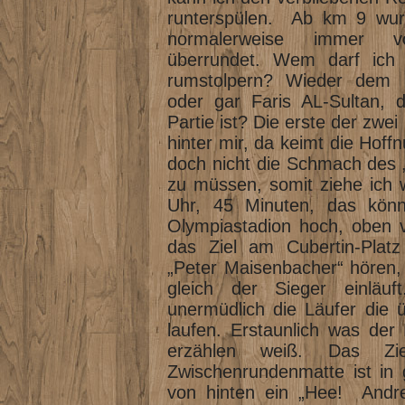
runterspülen. Ab km 9 wurd
normalerweise immer v
überrundet. Wem darf ich
rumstolpern? Wieder dem 
oder gar Faris AL-Sultan, 
Partie ist? Die erste der zwe
hinter mir, da keimt die Hoffn
doch nicht die Schmach des 
zu müssen, somit ziehe ich w
Uhr, 45 Minuten, das könn
Olympiastadion hoch, oben 
das Ziel am Cubertin-Plat
„Peter Maisenbacher“ hören, 
gleich der Sieger einläuf
unermüdlich die Läufer die 
laufen. Erstaunlich was der
erzählen weiß. Das Zi
Zwischenrundenmatte ist in 
von hinten ein „Hee! Andr