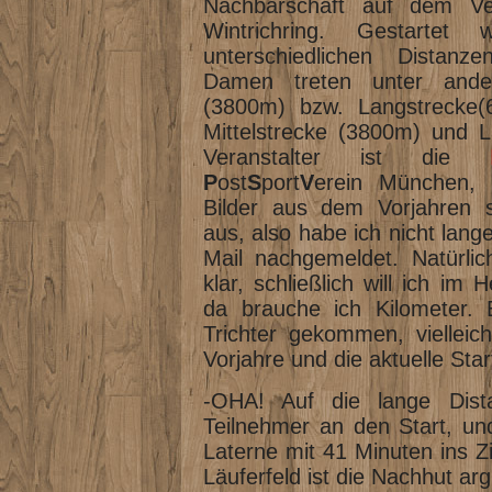
Nachbarschaft auf dem V
Wintrichring. Gestarte
unterschiedlichen Distanz
Damen treten unter ander
(3800m) bzw. Langstrecke(
Mittelstrecke (3800m) und 
Veranstalter ist die
P
ost
S
port
V
erein München, 
Bilder aus dem Vorjahren s
aus, also habe ich nicht lang
Mail nachgemeldet. Natürlich
klar, schließlich will ich im
da brauche ich Kilometer. 
Trichter gekommen, vielleich
Vorjahre und die aktuelle Star
-OHA! Auf die lange Dis
Teilnehmer an den Start, und
Laterne mit 41 Minuten ins Z
Läuferfeld ist die Nachhut arg