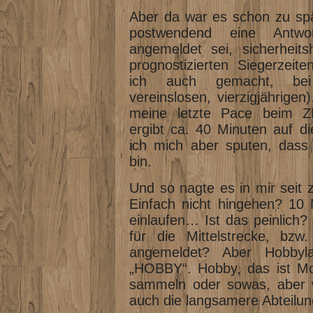
Aber da war es schon zu spä
postwendend eine Antw
angemeldet sei, sicherheit
prognostizierten Siegerzeit
ich auch gemacht, bei 
vereinslosen, vierzigjährige
meine letzte Pace beim ZH
ergibt ca. 40 Minuten auf d
ich mich aber sputen, dass 
bin.
Und so nagte es in mir seit 
Einfach nicht hingehen? 10
einlaufen… Ist das peinlich?
für die Mittelstrecke, bzw
angemeldet? Aber Hobbyla
„HOBBY“. Hobby, das ist Mo
sammeln oder sowas, aber w
auch die langsamere Abteilun