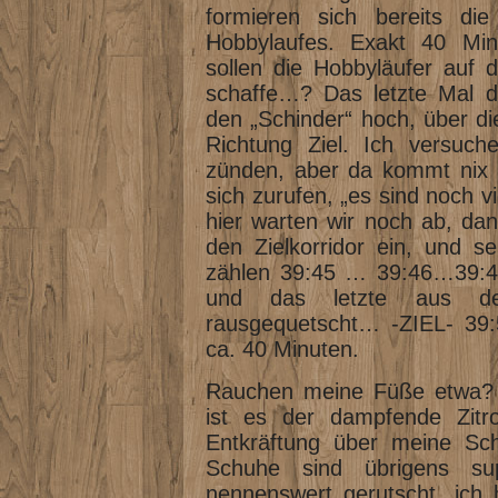
formieren sich bereits di
Hobbylaufes. Exakt 40 Min
sollen die Hobbyläufer auf 
schaffe…? Das letzte Mal d
den „Schinder“ hoch, über di
Richtung Ziel. Ich versuche
zünden, aber da kommt nix m
sich zurufen, „es sind noch v
hier warten wir noch ab, dan
den Zielkorridor ein, und se
zählen 39:45 … 39:46…39:
und das letzte aus de
rausgequetscht… -ZIEL- 39:
ca. 40 Minuten.
Rauchen meine Füße etwa? 
ist es der dampfende Zitro
Entkräftung über meine Sc
Schuhe sind übrigens sup
nennenswert gerutscht, ich