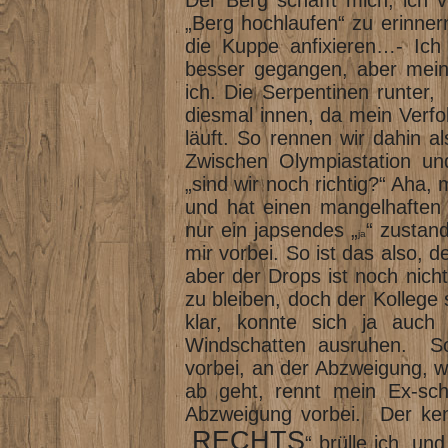
Der Berg schafft mich, ich 
„Berg hochlaufen“ zu erinnern
die Kuppe anfixieren…- Ic
besser gegangen, aber mein
ich. Die Serpentinen runter
diesmal innen, da mein Verfol
läuft. So rennen wir dahin 
Zwischen Olympiastation un
„sind wir noch richtig?“ Aha,
und hat einen mangelhaften O
nur ein japsendes „
“ zustan
ja
mir vorbei. So ist das also, d
aber der Drops ist noch nicht
zu bleiben, doch der Kollege s
klar, konnte sich ja auch
Windschatten ausruhen. So
vorbei, an der Abzweigung, w
ab geht, rennt mein Ex-sch
Abzweigung vorbei. Der kennt
RECHTS
„
“ brülle ich, u