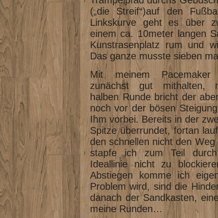
Trampelpfad durchs Gebüsch, 
(„die Streif“)auf den Fußba
Linkskurve geht es über zw
einem ca. 10meter langen Sa
Kunstrasenplatz rum und wi
Das ganze musste sieben mal
Mit meinem Pacemaker
zunächst gut mithalten, 
halben Runde bricht der aber
noch vor der bösen Steigung 
Ihm vorbei. Bereits in der zw
Spitze überrundet, fortan la
den schnellen nicht den Weg 
stapfe ich zum Teil durc
Ideallinie nicht zu blockie
Abstiegen komme ich eigen
Problem wird, sind die Hinder
danach der Sandkasten, eine
meine Runden…