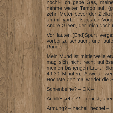
noch!- Ich gebe Gas, meine 
nehme weiter Tempo auf, (ge
zehn Meter bevor der Zielkana
an mir vorbei. Ist es ein Vog
Andre Green, der mich doch
Vor lauter (End)Spurt verge
vorbei zu schauen, und laufe
Runde.
Mein Mund ist mittlerweile e
mag sich nicht recht auflösen
meinen bisherigen Lauf: 5km
49:30 Minuten, Auweia, wen
Höchste Zeit mal wieder die
Schienbeine? – OK –
Achillessehne? – drückt, aber
Atmung? – hechel, hechel –