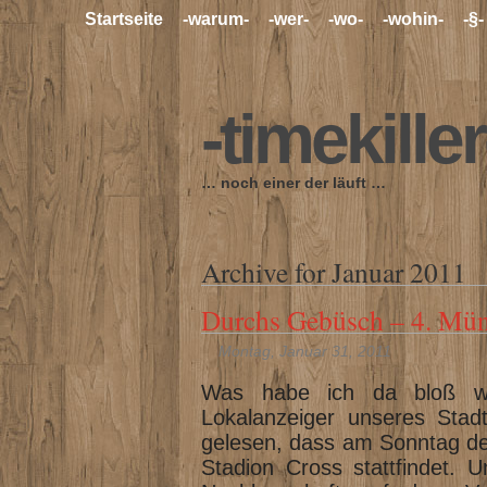
Startseite
-warum-
-wer-
-wo-
-wohin-
-§-
-timekiller
… noch einer der läuft …
Archive for Januar 2011
Durchs Gebüsch – 4. Mün
Montag, Januar 31, 2011
Was habe ich da bloß wie
Lokalanzeiger unseres Stadt
gelesen, dass am Sonntag de
Stadion Cross stattfindet. U