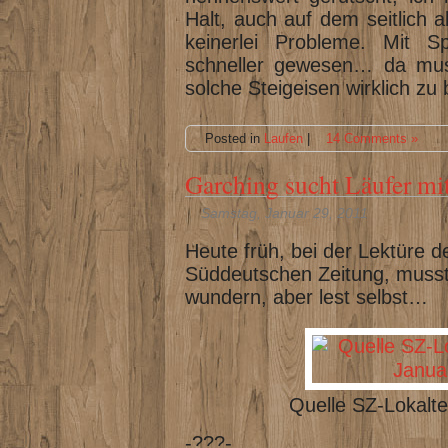
Halt, auch auf dem seitlich a
keinerlei Probleme. Mit 
schneller gewesen… da mus
solche Steigeisen wirklich zu
Posted in
Laufen
|
14 Comments »
Garching sucht Läufer m
Samstag, Januar 29, 2011
Heute früh, bei der Lektüre de
Süddeutschen Zeitung, musst
wundern, aber lest selbst…
Quelle SZ-Lokalte
-???-