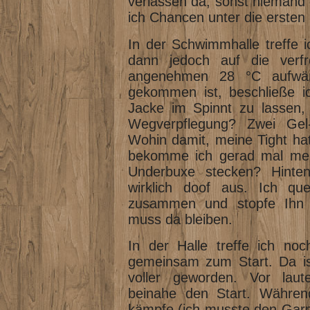
verlassen da, sonst niemand 
ich Chancen unter die ersten
In der Schwimmhalle treffe i
dann jedoch auf die verfr
angenehmen 28 °C aufwä
gekommen ist, beschließe ic
Jacke im Spinnt zu lassen, 
Wegverpflegung? Zwei Gel-
Wohin damit, meine Tight hat
bekomme ich gerad mal mein
Underbuxe stecken? Hinte
wirklich doof aus. Ich qu
zusammen und stopfe Ihn 
muss da bleiben.
In der Halle treffe ich no
gemeinsam zum Start. Da ist
voller geworden. Vor laut
beinahe den Start. Währen
kämpfe (ich musste den Garmi