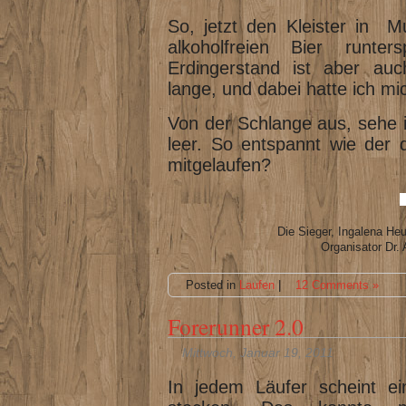
So, jetzt den Kleister in 
alkoholfreien Bier runte
Erdingerstand ist aber auc
lange, und dabei hatte ich mic
Von der Schlange aus, sehe 
leer. So entspannt wie der 
mitgelaufen?
Die Sieger, Ingalena He
Organisator Dr. 
Posted in
Laufen
|
12 Comments »
Forerunner 2.0
Mittwoch, Januar 19, 2011
In jedem Läufer scheint ein