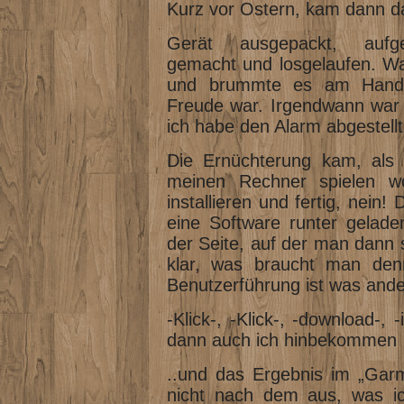
Kurz vor Ostern, kam dann 
Gerät ausgepackt, aufgel
gemacht und losgelaufen. Wa
und brummte es am Handge
Freude war. Irgendwann war
ich habe den Alarm abgestellt
Die Ernüchterung kam, als 
meinen Rechner spielen wo
installieren und fertig, nein!
eine Software runter gelade
der Seite, auf der man dann s
klar, was braucht man denn 
Benutzerführung ist was ande
-Klick-, -Klick-, -download-, 
dann auch ich hinbekommen
..und das Ergebnis im „Garm
nicht nach dem aus, was i