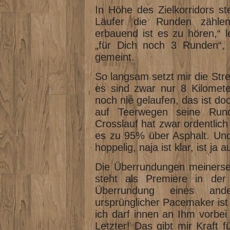
In Höhe des Zielkorridors ste
Läufer die Runden zählen
erbauend ist es zu hören,“ l
„für Dich noch 3 Runden“, 
gemeint.
So langsam setzt mir die Stre
es sind zwar nur 8 Kilomete
noch nie gelaufen, das ist do
auf Teerwegen seine Run
Crosslauf hat zwar ordentlic
es zu 95% über Asphalt. Und 
hoppelig, naja ist klar, ist ja 
Die Überrundungen meinerse
steht als Premiere in der
Überrundung eines and
ursprünglicher Pacemaker ist
ich darf innen an Ihm vorbei -
Letzter! Das gibt mir Kraft f