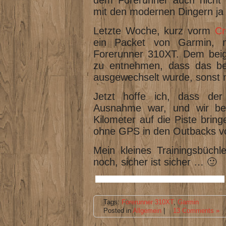
mit den modernen Dingern ja
Letzte Woche, kurz vorm
Cr
ein Packet von Garmin, m
Forerunner 310XT. Dem beige
zu entnehmen, dass das bea
ausgewechselt wurde, sonst ni
Jetzt hoffe ich, dass der 
Ausnahme war, und wir be
Kilometer auf die Piste brin
ohne GPS in den Outbacks 
Mein kleines Trainingsbüchl
noch, sicher ist sicher … 🙂
Tags:
Forerunner 310XT
,
Garmin
Posted in
Allgemein
|
13 Comments »