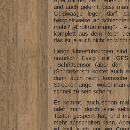
Aber mit der Zeit habe ich m
und auch gelernt, dass man 
Goldwaage legen darf, s
beispielsweise an schlecht
mehr? –Erdkrümmung?- . Au
komplett aus dem Reich de
das ist ja auch nicht so wichti
Lange Unterführungen sind 
natürlich Essig mit GPS
Schrittsensor (aber den hab
(Schrittsensor kostet auch 
dann auch recht komische 
Strecke länger, wobei man a
schnell zu sein scheint.
Es kommt auch schon mal vo
oder man durch eine selts
Tasten gesperrt hat, und m
mehr ausschalten kann. Aber
ist halt auch nur ein Comp