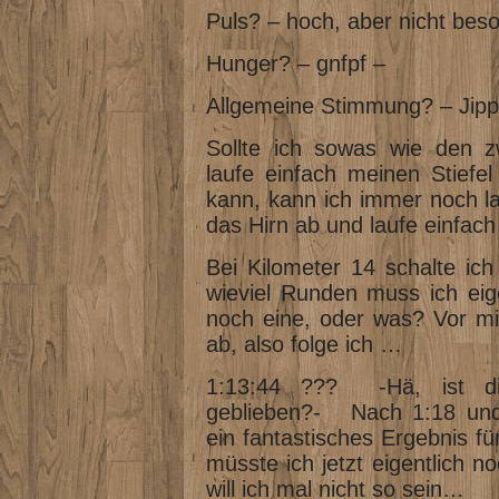
Puls? – hoch, aber nicht bes
Hunger? – gnfpf –
Allgemeine Stimmung? – Jippi
Sollte ich sowas wie den z
laufe einfach meinen Stiefel
kann, kann ich immer noch l
das Hirn ab und laufe einfac
Bei Kilometer 14 schalte ich
wieviel Runden muss ich eig
noch eine, oder was? Vor mir
ab, also folge ich …
1:13:44 ??? -Hä, ist di
geblieben?- Nach 1:18 und 
ein fantastisches Ergebnis 
müsste ich jetzt eigentlich n
will ich mal nicht so sein…