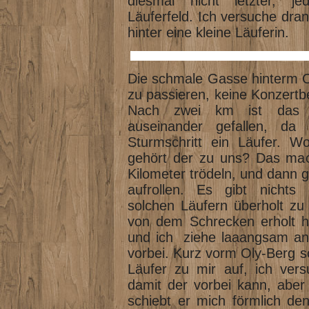
diesmal nicht letzter, je
Läuferfeld. Ich versuche dra
hinter eine kleine Läuferin.
Die schmale Gasse hinterm Ol
zu passieren, keine Konzert
Nach zwei km ist das Lä
auseinander gefallen, da 
Sturmschritt ein Läufer. W
gehört der zu uns? Das mach
Kilometer trödeln, und dann g
aufrollen. Es gibt nichts 
solchen Läufern überholt zu 
von dem Schrecken erholt h
und ich ziehe laaangsam an
vorbei. Kurz vorm Oly-Berg sc
Läufer zu mir auf, ich vers
damit der vorbei kann, aber e
schiebt er mich förmlich de