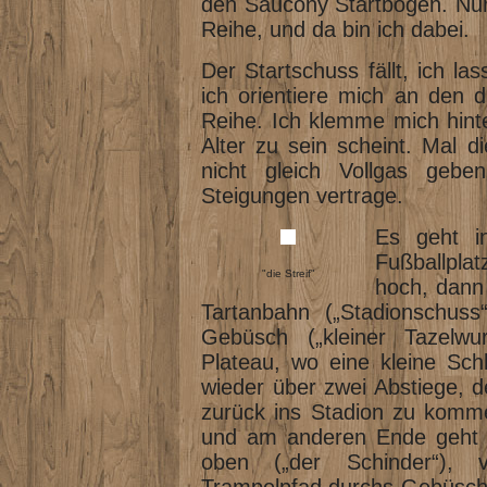
den Saucony Startbogen. Nur 
Reihe, und da bin ich dabei.
Der Startschuss fällt, ich l
ich orientiere mich an den d
Reihe. Ich klemme mich hinte
Alter zu sein scheint. Mal 
nicht gleich Vollgas gebe
Steigungen vertrage.
Es geht i
Fußballplat
"die Streif"
hoch, dann 
Tartanbahn („Stadionschuss
Gebüsch („kleiner Tazelwu
Plateau, wo eine kleine Sch
wieder über zwei Abstiege, der
zurück ins Stadion zu komme
und am anderen Ende geht e
oben („der Schinder“), 