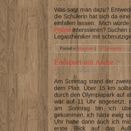
Was sagt man dazu? Entweder
die Schülerin hat sich da ein
einfallen lassen. Mich würde 
Polizei
interssieren? Suchen d
Legastheniker mit schmutzi
Posted in
Allgemein
|
4 Comments »
Endspurt mit Andre
Dienstag, Januar 25, 2011
Am Sonntag stand der zweite 
dem Plan. Über 15 km sollte
durch den Olympiapark auf al
war auf 11 Uhr angesetzt, e
am Sonntag bin ich über
gekommen, ich hätte ewig s
Uhr habe dann auch ich mic
erste Blick auf das Auß