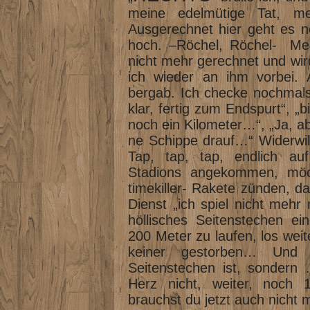
meine edelmütige Tat, m
Ausgerechnet hier geht es n
hoch. –Röchel, Röchel- Mein
nicht mehr gerechnet und wir
ich wieder an ihm vorbei.
bergab. Ich checke nochmals
klar, fertig zum Endspurt“, „b
noch ein Kilometer…“, „Ja, abe
ne Schippe drauf…“ Widerwil
Tap, tap, tap, endlich a
Stadions angekommen, möch
timekiller- Rakete zünden, da
Dienst „ich spiel nicht mehr 
höllisches Seitenstechen e
200 Meter zu laufen, los weit
keiner gestorben… Und
Seitenstechen ist, sondern 
Herz nicht, weiter, noch 
brauchst du jetzt auch nicht 