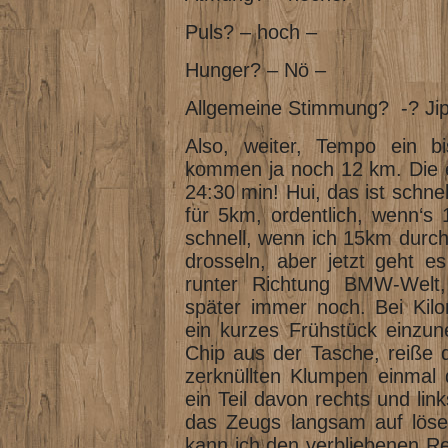
Puls? – hoch –
Hunger? – Nö –
Allgemeine Stimmung? -? Jip
Also, weiter, Tempo ein bis
kommen ja noch 12 km. Die e
24:30 min! Hui, das ist schne
für 5km, ordentlich, wenn‘s
schnell, wenn ich 15km durchh
drosseln, aber jetzt geht 
runter Richtung BMW-Welt
später immer noch. Bei Kilo
ein kurzes Frühstück einzu
Chip aus der Tasche, reiße 
zerknüllten Klumpen einmal 
ein Teil davon rechts und lin
das Zeugs langsam auf lösen
kann ich den verbliebenen R