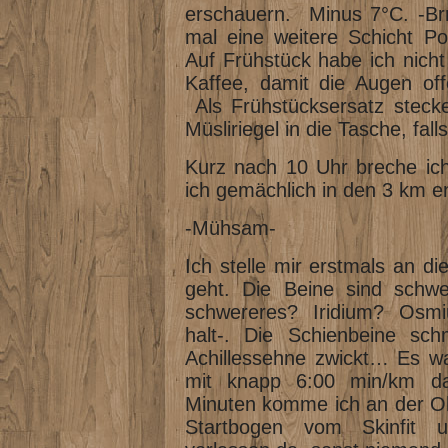
erschauern. Minus 7°C. -Brr
mal eine weitere Schicht Po
Auf Frühstück habe ich nicht 
Kaffee, damit die Augen off
Als Frühstücksersatz stecke
Müsliriegel in die Tasche, fa
Kurz nach 10 Uhr breche ic
ich gemächlich in den 3 km e
-Mühsam-
Ich stelle mir erstmals an d
geht. Die Beine sind schwer
schwereres? Iridium? Osmi
halt-. Die Schienbeine schm
Achillessehne zwickt… Es wa
mit knapp 6:00 min/km da
Minuten komme ich an der O
Startbogen vom Skinfit 