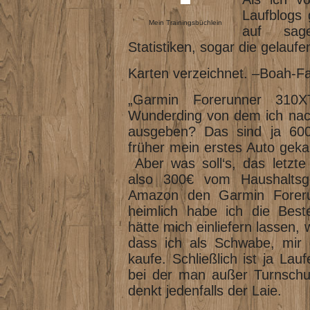
Laufblogs 
Mein Trainingsbüchlein
auf sag
Statistiken, sogar die gelauf
Karten verzeichnet. –Boah-Fan
„Garmin Forerunner 310
Wunderding von dem ich nach
ausgeben? Das sind ja 600
früher mein erstes Auto gekau
Aber was soll‘s, das letzt
also 300€ vom Haushalts
Amazon den Garmin Foreru
heimlich habe ich die Best
hätte mich einliefern lassen
dass ich als Schwabe, mir 
kaufe. Schließlich ist ja Lau
bei der man außer Turnschuh
denkt jedenfalls der Laie.