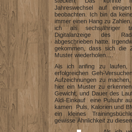
stecken. Das konnte 
Jahreswechsel auf einigen 
beobachten. Ich bin da kein
immer einen Hang zu Zahlen. 
ich als sechsjähriger t
Digitalanzeige des Ra
abgeschrieben hatte. Irgendw
gekommen, dass sich die Z
Muster wiederholen….
Als ich anfing zu laufen,
erfolgreichen Geh-Versuche
Aufzeichnungen zu machen, i
hier ein Muster zu erkennen
Gewicht, und Dauer des Laufe
Aldi-Einkauf eine Pulsuhr au
kamen Puls, Kalorien und BMI
ein kleines Trainingsbüch
gewisse Ähnlichkeit zu dies
Als ich v