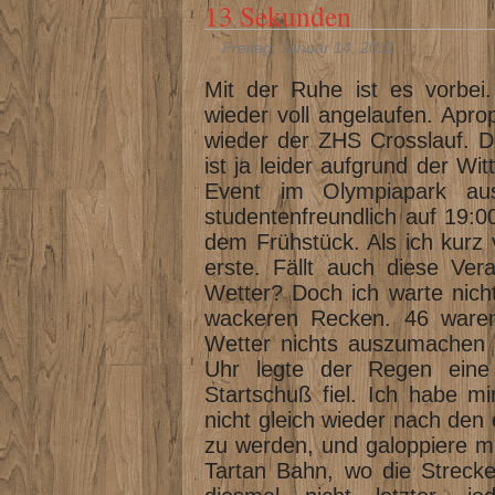
13 Sekunden
Freitag, Januar 14, 2011
Mit der Ruhe ist es vorbei.
wieder voll angelaufen. Apr
wieder der ZHS Crosslauf. D
ist ja leider aufgrund der Wi
Event im Olympiapark aus
studentenfreundlich auf 19:0
dem Frühstück. Als ich kurz v
erste. Fällt auch diese Ver
Wetter? Doch ich warte nich
wackeren Recken. 46 ware
Wetter nichts auszumachen 
Uhr legte der Regen eine
Startschuß fiel. Ich habe m
nicht gleich wieder nach den
zu werden, und galoppiere m
Tartan Bahn, wo die Strecke