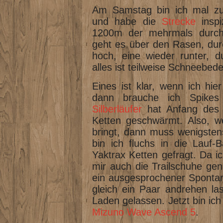
Am Samstag bin ich mal zu
und habe die
Strecke
inspi
1200m der mehrmals durch
geht es über den Rasen, du
hoch, eine wieder runter, d
alles ist teilweise Schneebed
Eines ist klar, wenn ich hie
dann brauche ich Spikes
Silberläufer
hat Anfang des 
Ketten geschwärmt. Also, w
bringt, dann muss wenigsten
bin ich fluchs in die Lauf
Yaktrax Ketten gefragt. Da i
mir auch die Trailschuhe ge
ein ausgesprochener Spontan
gleich ein Paar andrehen la
Laden gelassen. Jetzt bin ich
Mizuno Wave Ascend 5
.