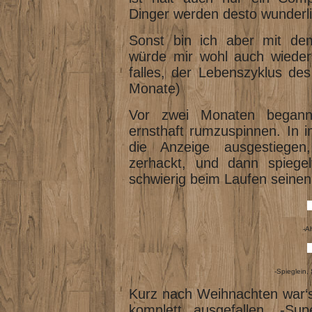
Dinger werden desto wunderli
Sonst bin ich aber mit dem
würde mir wohl auch wieder
falles, der Lebenszyklus des
Monate)
Vor zwei Monaten began
ernsthaft rumzuspinnen. In 
die Anzeige ausgestiegen
zerhackt, und dann spiege
schwierig beim Laufen seinen
-A
-Spieglein, 
Kurz nach Weihnachten war‘s 
komplett ausgefallen. -S