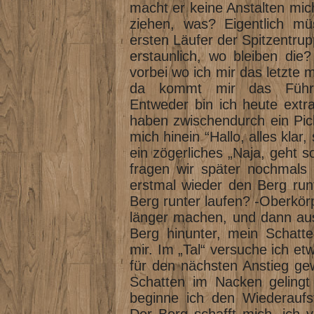
macht er keine Anstalten mich
ziehen, was? Eigentlich mü
ersten Läufer der Spitzentr
erstaunlich, wo bleiben die
vorbei wo ich mir das letzte
da kommt mir das Führun
Entweder bin ich heute extra
haben zwischendurch ein Pick
mich hinein “Hallo, alles klar,
ein zögerliches „Naja, geht
fragen wir später nochmals 
erstmal wieder den Berg run
Berg runter laufen? -Oberkörp
länger machen, und dann aus
Berg hinunter, mein Schatte
mir. Im „Tal“ versuche ich 
für den nächsten Anstieg ge
Schatten im Nacken gelingt 
beginne ich den Wiederaufst