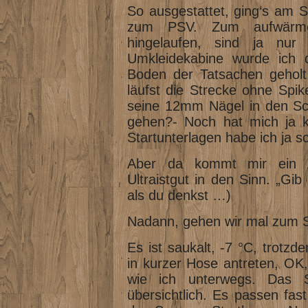
So ausgestattet, ging‘s am S
zum PSV. Zum aufwärmen
hingelaufen, sind ja nur
Umkleidekabine wurde ich 
Boden der Tatsachen geholt.
läufst die Strecke ohne Spik
seine 12mm Nägel in den Sch
gehen?- Noch hat mich ja k
Startunterlagen habe ich ja s
Aber da kommt mir ein A
Ultraistgut in den Sinn. „Gi
als du denkst …)
Nadann, gehen wir mal zum S
Es ist saukalt, -7 °C, trotzd
in kurzer Hose antreten, OK,
wie ich unterwegs. Das Sta
übersichtlich. Es passen fast