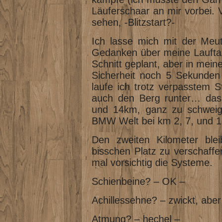
Läuferschaar an mir vorbei. 
sehen, -Blitzstart?-
Ich lasse mich mit der Meu
Gedanken über meine Lauftakt
Schnitt geplant, aber in mein
Sicherheit noch 5 Sekunden 
laufe ich trotz verpasstem S
auch den Berg runter… das
und 14km, ganz zu schweig
BMW Welt bei km 2, 7, und
Den zweiten Kilometer bl
bisschen Platz zu verschaffe
mal vorsichtig die Systeme.
Schienbeine? – OK –
Achillessehne? – zwickt, aber
Atmung? – hechel –