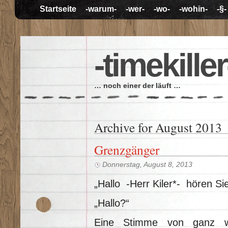
Startseite
-warum-
-wer-
-wo-
-wohin-
-§-
-timekiller
… noch einer der läuft …
Archive for August 2013
Grenzgänger
Donnerstag, August 8, 2013
„Hallo -Herr Kiler*- hören Si
„Hallo?“
Eine Stimme von ganz w