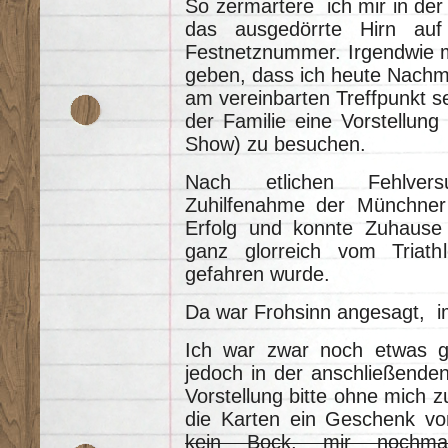
So zermartere ich mir in de
das ausgedörrte Hirn au
Festnetznummer. Irgendwie m
geben, dass ich heute Nachmi
am vereinbarten Treffpunkt 
der Familie eine Vorstellun
Show) zu besuchen.
Nach etlichen Fehlversu
Zuhilfenahme der Münchner 
Erfolg und konnte Zuhause
ganz glorreich vom Triath
gefahren wurde.
Da war Frohsinn angesagt, im
Ich war zwar noch etwas g
jedoch in der anschließenden
Vorstellung bitte ohne mich z
die Karten ein Geschenk v
kein Bock, mir nochma