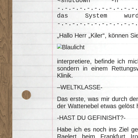
<shutdown -h no
-.-.-.-.-.-.-.-.-.-.-
das System wurde
-.-.-.-.-.-.-.-.-.-.-
„Hallo Herr „Kiler“, können S
interpretiere, befinde ich mi
sondern in einem Rettung
Klinik.
–WELTKLASSE-
Das erste, was mir durch de
der Wattenebel etwas gelöst
-HAST DU GEFINISHT?-
Habe ich es noch ins Ziel ge
Raelert beim Frankfurt Ir