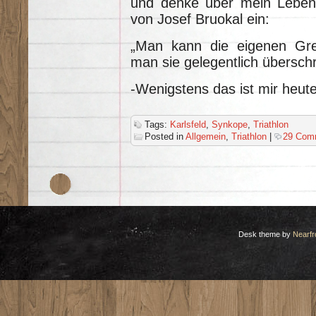
und denke über mein Leben n
von Josef Bruokal ein:
„Man kann die eigenen Gren
man sie gelegentlich überschr
-Wenigstens das ist mir heut
Tags:
Karlsfeld
,
Synkope
,
Triathlon
Posted in
Allgemein
,
Triathlon
|
29 Com
Desk theme by
Nearfr