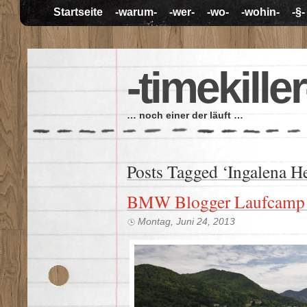
Startseite
-warum-
-wer-
-wo-
-wohin-
-§-
-timekiller
… noch einer der läuft …
Posts Tagged ‘Ingalena H
BMW Blogger Laufcamp –
Montag, Juni 24, 2013