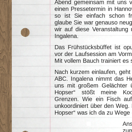
Abend gemeinsam mit uns ver
einen Pressetermin in Hannov
so ist Sie einfach schon f
glaube Sie war genauso neugi
wir auf diese Veranstaltung
Ingalena.
Das Frühstücksbüffet ist opu
vor der Laufsession am Vorm
Mit vollem Bauch trainiert es 
Nach kurzem einlaufen, geht
ABC. Ingalena nimmt das He
uns mit großem Gelächter ü
Hopser“ stößt meine Koord
Grenzen. Wie ein Fisch au
unkoordiniert über den Weg. D
Hopser“ was ich da zu Wege 
An
zu