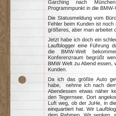
Garching nach Münch
Programmpunkt in die BMW-W
Die Statusmeldung vom Büro
Fehler beim Kunden ist noch 
größeres, aber man arbeitet 
Jetzt habe ich doch ein schl
Laufblogger eine Führung
die BMW-Welt bekommen
Konferenzraum begrüßt wer
BMW Welt zu Abend essen, we
Kunden.
Da ich das größte Auto ge
habe, nehme ich nach dem 
Abendessen etwas näher ke
den Tegernsee. Dort angekom
Luft weg, ob der JuHe, in 
einquartiert hat. Wir Laufblo
dem Rahmen. Wir senken, so