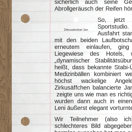
sicherlich auch seine G
Abrollgeräusch der Reifen hör
So, jetzt
Sportstudi
Zirkusakrobat Jan
Ausfahrt sta
mit den beiden Laufbotsch
erneutem einlaufen, gin
Liegewiese des Hotels,
„dynamischer Stabilitätsübu
heißt, dass bekannte Stabi-
Medizinbällen kombiniert w
höchst wackelige Angel
Zirkusäffchen balancierte J
zeigte uns wie man es richti
wurden dann auch in einen 
Leni äußerst elegant vorturnt
Wir Teilnehmer (also ic
schlechteres Bild abgegebe