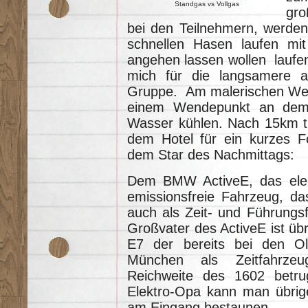
Standgas vs Vollgas
gro
bei den Teilnehmern, werde
schnellen Hasen laufen mit
angehen lassen wollen laufen
mich für die langsamere a
Gruppe. Am malerischen Weiß
einem Wendepunkt an dem 
Wasser kühlen. Nach 15km tre
dem Hotel für ein kurzes F
dem Star des Nachmittags:
Dem BMW ActiveE, das elekt
emissionsfreie Fahrzeug, d
auch als Zeit- und Führungsf
Großvater des ActiveE ist ü
E7 der bereits bei den Ol
München als Zeitfahrzeu
Reichweite des 1602 betr
Elektro-Opa kann man übri
am Eingang bestaunen.