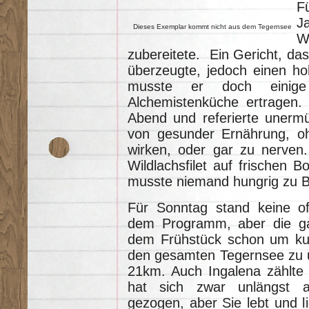
F
J
Dieses Exemplar kommt nicht aus dem Tegernsee
W
zubereitete. Ein Gericht, da
überzeugte, jedoch einen ho
musste er doch einige 
Alchemistenküche ertragen. 
Abend und referierte unermü
von gesunder Ernährung, oh
wirken, oder gar zu nerven
Wildlachsfilet auf frischen
musste niemand hungrig zu B
Für Sonntag stand keine off
dem Programm, aber die gan
dem Frühstück schon um kur
den gesamten Tegernsee zu 
21km. Auch Ingalena zählte
hat sich zwar unlängst a
gezogen, aber Sie lebt und l