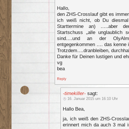
Hallo,
den ZHS-Crosslauf gibt es imme
ich weiß nicht, ob Du diesmal
Starttermine an) …..aber d
Startschuss „alle unglaublich 
sind….und an der OlyAl
entgegenkommen …. das kenne ic
Trotzdem….dranbleiben, durchhal
Danke für Deinen lustigen und ehr
vg
bea
Reply
-timekiller-
sagt:
16. Januar 2015 um 16:10 Uhr
Hallo Bea,
ja, ich weiß den ZHS-Crossla
erinnert mich da auch 3 mal 