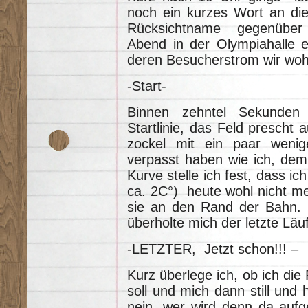
noch ein kurzes Wort an di
Rücksichtname gegenüber 
Abend in der Olympiahalle ei
deren Besucherstrom wir woh
-Start-
Binnen zehntel Sekunden 
Startlinie, das Feld prescht 
zockel mit ein paar wenig
verpasst haben wie ich, dem 
Kurve stelle ich fest, dass i
ca. 2C°) heute wohl nicht m
sie an den Rand der Bahn. 
überholte mich der letzte Läuf
-LETZTER, Jetzt schon!!! –
Kurz überlege ich, ob ich die
soll und mich dann still und 
nein, wer wird denn da aufg