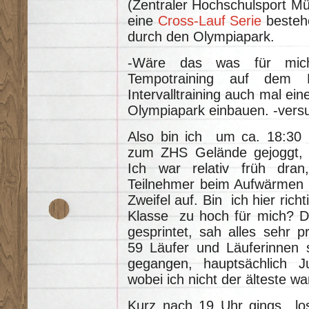
(Zentraler Hochschulsport Mün
eine
Cross-Lauf Serie
besteh
durch den Olympiapark.
-Wäre das was für mic
Tempotraining auf dem 
Intervalltraining auch mal ein
Olympiapark einbauen. -versu
Also bin ich um ca. 18:30
zum ZHS Gelände gejoggt, 
Ich war relativ früh dra
Teilnehmer beim Aufwärmen 
Zweifel auf. Bin ich hier richti
Klasse zu hoch für mich? Da
gesprintet, sah alles sehr p
59 Läufer und Läuferinnen s
gegangen, hauptsächlich Ju
wobei ich nicht der älteste wa
Kurz nach 19 Uhr gings los, 