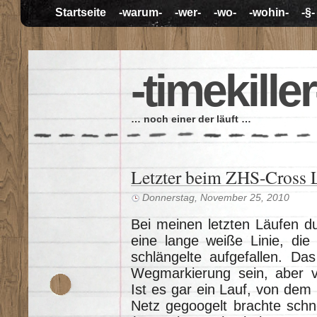
Startseite
-warum-
-wer-
-wo-
-wohin-
-§-
-timekiller
… noch einer der läuft …
Letzter beim ZHS-Cross 
Donnerstag, November 25, 2010
Bei meinen letzten Läufen du
eine lange weiße Linie, die
schlängelte aufgefallen. Das
Wegmarkierung sein, aber 
Ist es gar ein Lauf, von dem 
Netz gegoogelt brachte schne