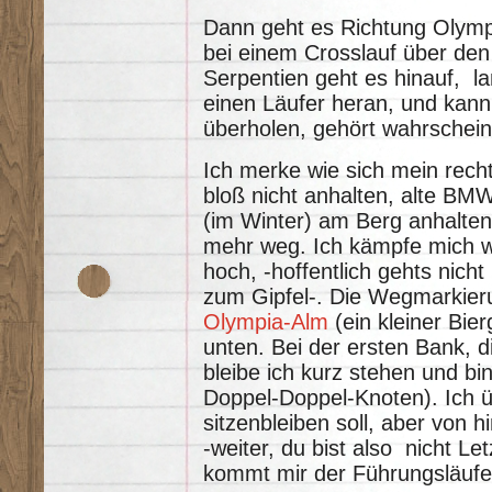
Dann geht es Richtung Olympi
bei einem Crosslauf über den
Serpentien geht es hinauf, 
einen Läufer heran, und kann
überholen, gehört wahrschein
Ich merke wie sich mein recht
bloß nicht anhalten, alte BM
(im Winter) am Berg anhalten
mehr weg. Ich kämpfe mich w
hoch, -hoffentlich gehts nicht
zum Gipfel-. Die Wegmarkieru
Olympia-Alm
(ein kleiner Bie
unten. Bei der ersten Bank,
bleibe ich kurz stehen und b
Doppel-Doppel-Knoten). Ich üb
sitzenbleiben soll, aber von h
-weiter, du bist also nicht L
kommt mir der Führungsläufe