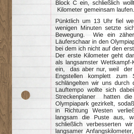
Block C ein, schließlich wol
Kilometer gemeinsam laufen
Pünktlich um 13 Uhr fiel we
wenigen Minuten setzte sic
Bewegung. Wie ein zäher 
Läuferschaar in den Olympiap
bei dem ich nicht auf den ers
Der erste Kilometer geht da
als langsamster Wettkampf-K
ein, das aber nur, weil de
Engstellen komplett zu
schlängelten wir uns durch d
Lauftempo wollte sich dabei
Streckenplaner hatten die 
Olympiapark gezirkelt, soda
in Richtung Westen verlie
langsam die Puste aus, wa
schließlich verbesserten wi
langsamer Anfangskilometer