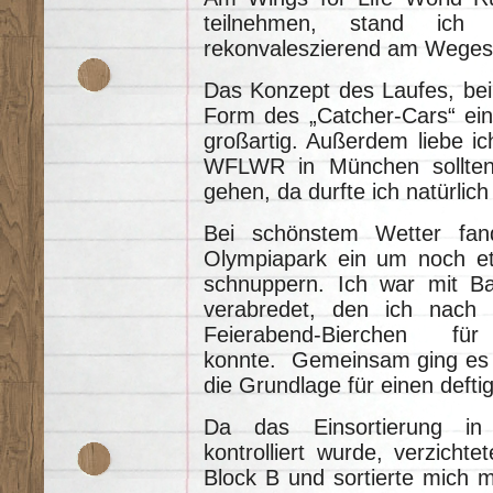
teilnehmen, stand ich
rekonvaleszierend am Wege
Das Konzept des Laufes, bei 
Form des „Catcher-Cars“ eing
großartig. Außerdem liebe i
WFLWR in München sollten
gehen, da durfte ich natürlich 
Bei schönstem Wetter fan
Olympiapark ein um noch et
schnuppern. Ich war mit Bas
verabredet, den ich nach
Feierabend-Bierchen für
konnte. Gemeinsam ging es i
die Grundlage für einen deft
Da das Einsortierung in 
kontrolliert wurde, verzicht
Block B und sortierte mich 