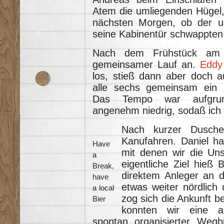
Atem die umliegenden Hügel,
nächsten Morgen, ob der u
seine Kabinentür schwappten
Nach dem Frühstück am 
gemeinsamer Lauf an.
Eddy
los, stieß dann aber doch a
alle sechs gemeinsam ein 
Das Tempo war aufgrund
angenehm niedrig, sodaß ich n
Nach kurzer Dusche
Kanufahren. Daniel ha
Have
mit denen wir die Uns
a
eigentliche Ziel hieß
Break,
direktem Anleger an d
have
etwas weiter nördlich
a local
zog sich die Ankunft b
Bier
konnten wir eine ak
spontan organisierter Weg