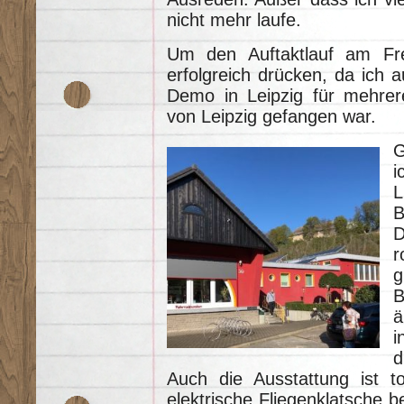
nicht mehr laufe.
Um den Auftaktlauf am Fre
erfolgreich drücken, da ich a
Demo in Leipzig für mehrer
von Leipzig gefangen war.
G
i
B
r
g
B
ä
i
d
Auch die Ausstattung ist t
elektrische Fliegenklatsche 