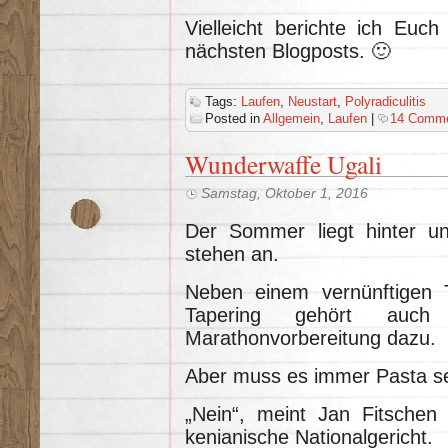
Vielleicht berichte ich Euc
nächsten Blogposts. 🙂
Tags:
Laufen
,
Neustart
,
Polyradiculitis
Posted in
Allgemein
,
Laufen
|
14 Comme
Wunderwaffe Ugali
Samstag, Oktober 1, 2016
Der Sommer liegt hinter u
stehen an.
Neben einem vernünftigen T
Tapering gehört auch
Marathonvorbereitung dazu.
Aber muss es immer Pasta s
„Nein“, meint Jan Fitschen
kenianische Nationalgericht.