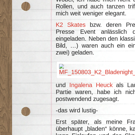
Rollen, und auch tanzen trif
mich weit weniger elegant.
K2 Skates
bzw. deren Pres
Presse Event anlässlich 
eingeladen. Neben den klass
Bild, …) waren auch ein ei
zwei) geladen.
und
Ingalena Heuck
als Lau
Partie waren, habe ich nic
postwendend zugesagt.
-das wird lustig-
Erst später, als meine Fr
überhaupt „bladen“ könne, ka