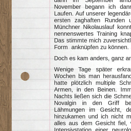
dann im September ambul
November begann ich dan
Laufen. Auf unserer legendä
ersten zaghaften Runden
Münchner Nikolauslauf konn
nennenswertes Training kna
Das stimmte mich zuversichtli
Form anknüpfen zu können.
Doch es kam anders, ganz a
Wenige Tage später erkra
Wochen bis man herausfand 
hatte plötzlich multiple S
Armen, in den Beinen. Imme
Nachts ließen sich die Schm
Novalgin in den Griff b
Lähmungen im Gesicht, d
hinzukamen und ich nicht m
alles aus dem Gesicht fiel, 
Intensivstation einer neurol