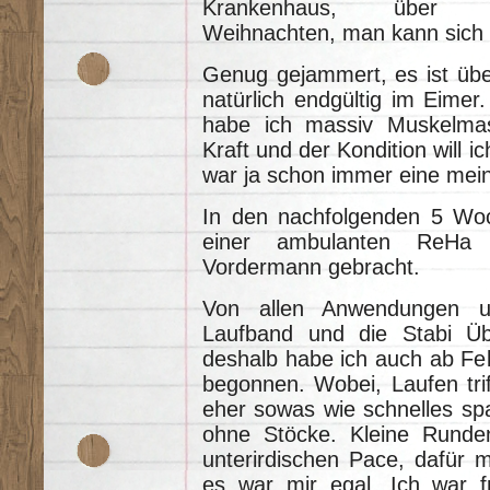
Krankenhaus, über
Weihnachten, man kann sich 
Genug gejammert, es ist übe
natürlich endgültig im Eime
habe ich massiv Muskelma
Kraft und der Kondition will i
war ja schon immer eine mein
In den nachfolgenden 5 Wo
einer ambulanten ReHa 
Vordermann gebracht.
Von allen Anwendungen 
Laufband und die Stabi Üb
deshalb habe ich auch ab Fe
begonnen. Wobei, Laufen trif
eher sowas wie schnelles spa
ohne Stöcke. Kleine Runden
unterirdischen Pace, dafür 
es war mir egal. Ich war f