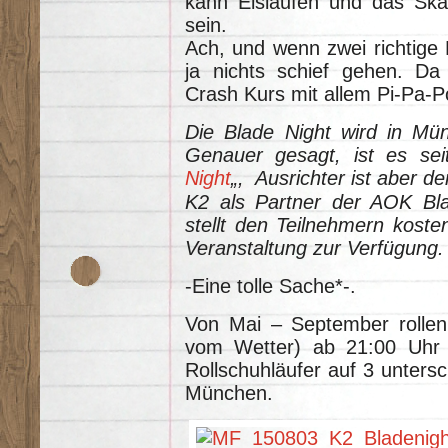
kann Eislaufen und das Skat
sein.
Ach, und wenn zwei richtige 
ja nichts schief gehen. Da g
Crash Kurs mit allem Pi-Pa-P
Die Blade Night wird in Mün
Genauer gesagt, ist es sei
Night
„, Ausrichter ist aber d
K2 als Partner der AOK Bla
stellt den Teilnehmern kost
Veranstaltung zur Verfügung
-Eine tolle Sache*-.
Von Mai – September rollen
vom Wetter) ab 21:00 Uhr 
Rollschuhläufer auf 3 unters
München.