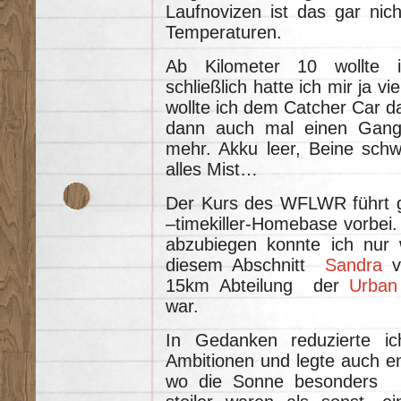
Laufnovizen ist das gar nic
Temperaturen.
Ab Kilometer 10 wollte 
schließlich hatte ich mir ja 
wollte ich dem Catcher Car d
dann auch mal einen Gang
mehr. Akku leer, Beine schw
alles Mist…
Der Kurs des WFLWR führt g
–timekiller-Homebase vorbei.
abzubiegen konnte ich nur w
diesem Abschnitt
Sandra
vo
15km Abteilung der
Urban
war.
In Gedanken reduzierte i
Ambitionen und legte auch e
wo die Sonne besonders b