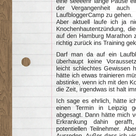
eine seeeehr lange Pause ein
der Vergangenheit auch 
LaufbloggerCamp zu gehen.
Aber aktuell laufe ich ja 
Knochenhautentzündung, die 
auf den Hamburg Marathon zu
richtig zurück ins Training 
Darf man da auf ein Lauf
überhaupt keine Vorausset
leicht schlechtes Gewissen h
hätte ich etwas trainieren mü
abstinke, wenn ich mit den Ko
die Zeit, irgendwas ist halt i
Ich sage es ehrlich, hätte i
einen Termin in Leipzig ge
abgesagt. Dann hätte mich v
Erkrankung dahin geraff
potentiellen Teilnehmer. Ab
Ausreden. Außer dass ich vie