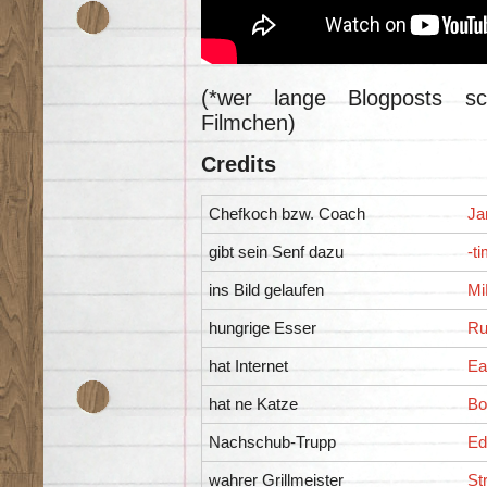
(*wer lange Blogposts sc
Filmchen)
Credits
Chefkoch bzw. Coach
Ja
gibt sein Senf dazu
-ti
ins Bild gelaufen
Mi
hungrige Esser
Ru
hat Internet
Ea
hat ne Katze
Bo
Nachschub-Trupp
Ed
wahrer Grillmeister
St