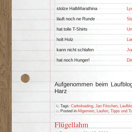
stolze HalbMarathina
Ly
läuft noch ne Runde
St
hat tolle T-Shirts
Un
holt Holz
La
kann nicht schlafen
Jo
hat noch Hunger!
Di
Aufgenommen beim Laufblog
Harz
Tags:
Carboloading
,
Jan Fitschen
,
Laufbl
Posted in
Allgemein
,
Laufen
,
Tipps und T
Flügellahm