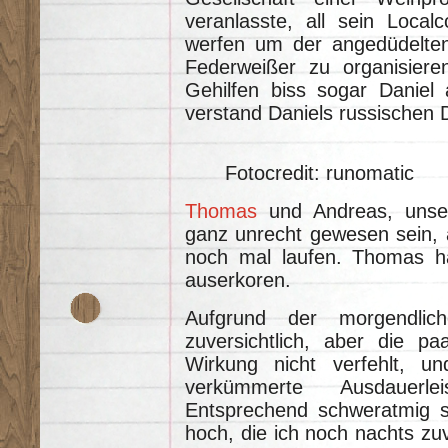
veranlasste, all sein Local
werfen um der angedüdelten
Federweißer zu organisiere
Gehilfen biss sogar Daniel
verstand Daniels russischen D
Fotocredit: runomatic
Thomas
und Andreas, unser
ganz unrecht gewesen sein, 
noch mal laufen. Thomas h
auserkoren.
Aufgrund der morgendli
zuversichtlich, aber die p
Wirkung nicht verfehlt, u
verkümmerte Ausdauerl
Entsprechend schweratmig s
hoch, die ich noch nachts zuv