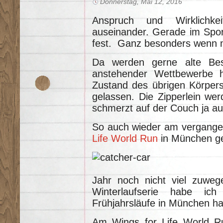
Donnerstag, Mai 12, 2016
Anspruch und Wirklichke
auseinander. Gerade im Sport
fest. Ganz besonders wenn ma
Da werden gerne alte Best
anstehender Wettbewerbe 
Zustand des übrigen Körpers 
gelassen. Die Zipperlein wer
schmerzt auf der Couch ja au
So auch wieder am vergang
Life World Run
in München g
Jahr noch nicht viel zuweg
Winterlaufserie habe ich 
Frühjahrsläufe in München h
Am Wings for Life World Ru