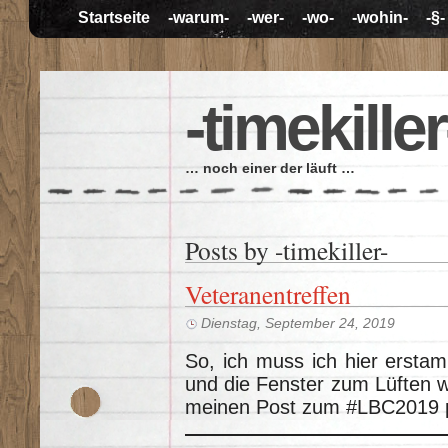
Startseite
-warum-
-wer-
-wo-
-wohin-
-§-
-timekiller
… noch einer der läuft …
Posts by
-timekiller-
Veteranentreffen
Dienstag, September 24, 2019
So, ich muss ich hier erstam
und die Fenster zum Lüften w
meinen Post zum #LBC2019