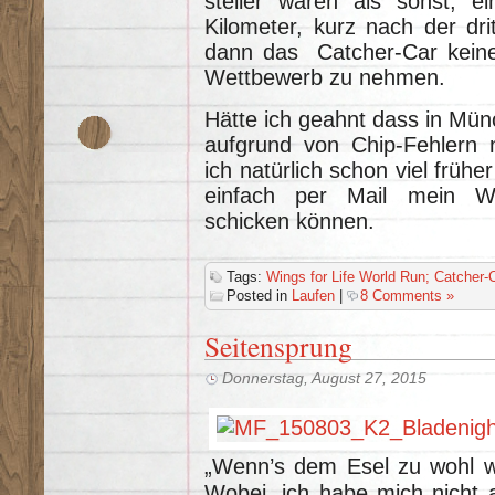
steiler waren als sonst, e
Kilometer, kurz nach der dri
dann das Catcher-Car kein
Wettbewerb zu nehmen.
Hätte ich geahnt dass in Münc
aufgrund von Chip-Fehlern n
ich natürlich schon viel früh
einfach per Mail mein 
schicken können.
Tags:
Wings for Life World Run; Catcher-
Posted in
Laufen
|
8 Comments »
Seitensprung
Donnerstag, August 27, 2015
„Wenn’s dem Esel zu wohl wi
Wobei, ich habe mich nicht 