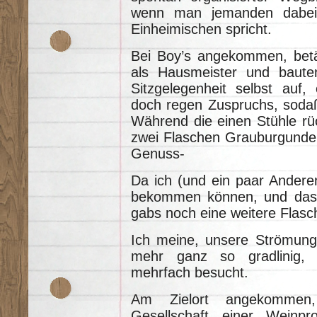
wenn man jemanden dabei 
Einheimischen spricht.
Bei Boy’s angekommen, betät
als Hausmeister und baute
Sitzgelegenheit selbst auf, 
doch regen Zuspruchs, sodaß
Während die einen Stühle rü
zwei Flaschen Grauburgunde
Genuss-
Da ich (und ein paar Anderen
bekommen können, und das W
gabs noch eine weitere Flasc
Ich meine, unsere Strömungs
mehr ganz so gradlinig,
mehrfach besucht.
Am Zielort angekommen,
Gesellschaft einer Weinp