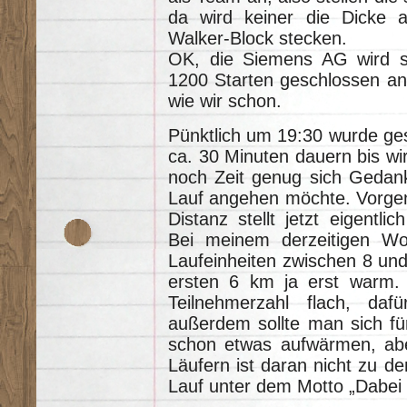
da wird keiner die Dicke 
Walker-Block stecken.
OK, die Siemens AG wird sic
1200 Starten geschlossen ans
wie wir schon.
Pünktlich um 19:30 wurde gest
ca. 30 Minuten dauern bis wir
noch Zeit genug sich Geda
Lauf angehen möchte. Vorgen
Distanz stellt jetzt eigentli
Bei meinem derzeitigen W
Laufeinheiten zwischen 8 und
ersten 6 km ja erst warm. A
Teilnehmerzahl flach, daf
außerdem sollte man sich für
schon etwas aufwärmen, abe
Läufern ist daran nicht zu d
Lauf unter dem Motto „Dabei se