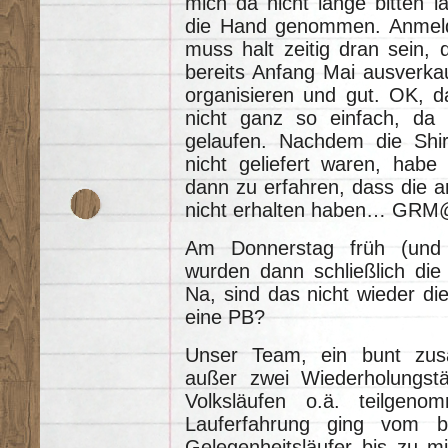
mich da nicht lange bitten 
die Hand genommen. Anmelde
muss halt zeitig dran sein,
bereits Anfang Mai ausverkau
organisieren und gut. OK, da
nicht ganz so einfach, da 
gelaufen. Nachdem die Shi
nicht geliefert waren, hab
dann zu erfahren, dass die a
nicht erhalten haben… GR
Am Donnerstag früh (und n
wurden dann schließlich die 
Na, sind das nicht wieder di
eine PB?
Unser Team, ein bunt zus
außer zwei Wiederholungstä
Volksläufen o.ä. teilgen
Lauferfahrung ging vom b
Gelegenheitsläufer bis zu mi