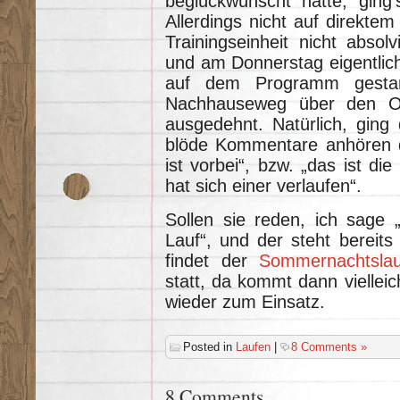
beglückwünscht hatte, ging
Allerdings nicht auf direkte
Trainingseinheit nicht absolv
und am Donnerstag eigentlich
auf dem Programm gestan
Nachhauseweg über den O
ausgedehnt. Natürlich, ging
blöde Kommentare anhören du
ist vorbei“, bzw. „das ist di
hat sich einer verlaufen“.
Sollen sie reden, ich sage
Lauf“, und der steht bereit
findet der
Sommernachtslau
statt, da kommt dann vielleic
wieder zum Einsatz.
Posted in
Laufen
|
8 Comments »
8 Comments