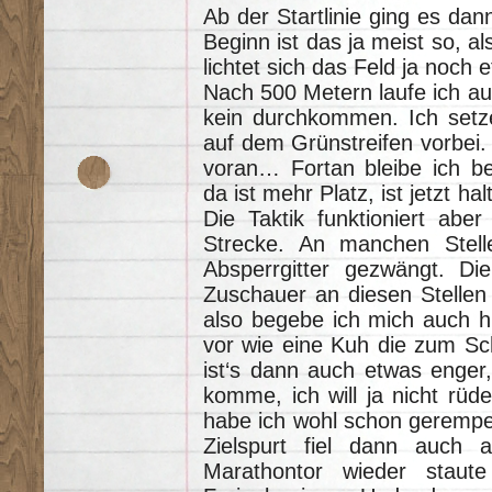
Ab der Startlinie ging es dan
Beginn ist das ja meist so, al
lichtet sich das Feld ja noch
Nach 500 Metern laufe ich auf
kein durchkommen. Ich setze
auf dem Grünstreifen vorbei.
voran… Fortan bleibe ich b
da ist mehr Platz, ist jetzt ha
Die Taktik funktioniert aber
Strecke. An manchen Stell
Absperrgitter gezwängt. Die
Zuschauer an diesen Stellen
also begebe ich mich auch h
vor wie eine Kuh die zum Sch
ist‘s dann auch etwas enger
komme, ich will ja nicht rüd
habe ich wohl schon gerempel
Zielspurt fiel dann auch 
Marathontor wieder stau