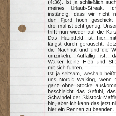
(4:36). Ist ja schließlich au
meines Urlaub-Streak. Ic
inständig, dass wir nicht 
den Fjord hoch geschickt
drei mal ist echt genug. Uns
trifft nun wieder auf die Kur
Das Hauptfeld ist hier mitt
längst durch gerauscht. Jetz
die Nachhut und und die W
umzirkeln. Auffällig ist, 
Walker keine Hieb und Sti
mit sich führen.
Ist ja seltsam, weshalb heiß
uns Nordic Walking, wenn 
ganz ohne Stöcke auskom
beschleicht das Gefühl, da
Schwindel der Skistock-Maff
bin, aber ich kann das jetzt n
hier ein Rennen zu beenden.