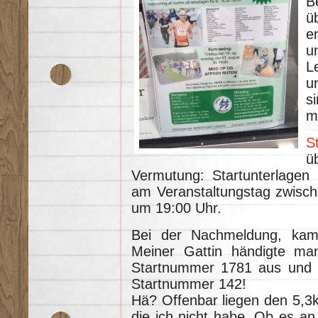
B
ü
e
u
L
u
s
m
S
ü
Vermutung: Startunterlagen
am Veranstaltungstag zwische
um 19:00 Uhr.
Bei der Nachmeldung, kame
Meiner Gattin händigte man
Startnummer 1781 aus und i
Startnummer 142!
Hä? Offenbar liegen den 5,3k
die ich nicht habe. Ob es an