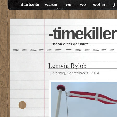
Startseite
-warum-
-wer-
-wo-
-wohin-
-§-
-timekiller
… noch einer der läuft …
Lemvig Bylob
Montag, September 1, 2014