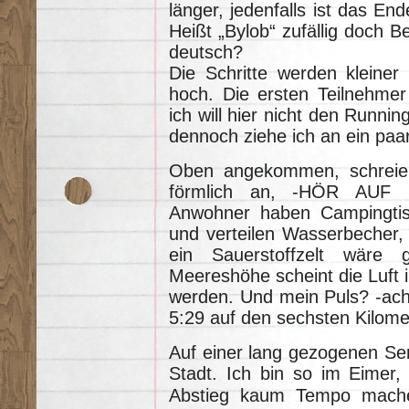
länger, jedenfalls ist das En
Heißt „Bylob“ zufällig doch Be
deutsch?
Die Schritte werden kleiner
hoch. Die ersten Teilnehmer
ich will hier nicht den Runni
dennoch ziehe ich an ein paar 
Oben angekommen, schreie
förmlich an, -HÖR AUF
Anwohner haben Campingtisc
und verteilen Wasserbecher, ic
ein Sauerstoffzelt wäre
Meereshöhe scheint die Luft
werden. Und mein Puls? -ach
5:29 auf den sechsten Kilomet
Auf einer lang gezogenen Ser
Stadt. Ich bin so im Eimer
Abstieg kaum Tempo mach