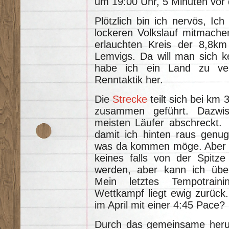
um 19:00 Uhr, 5 Minuten vor 
Plötzlich bin ich nervös, Ich 
lockeren Volkslauf mitmache
erlauchten Kreis der 8,8km 
Lemvigs. Da will man sich ke
habe ich ein Land zu ver
Renntaktik her.
Die
Strecke
teilt sich bei km
zusammen geführt. Dazwis
meisten Läufer abschreckt. 
damit ich hinten raus genug
was da kommen möge. Aber n
keines falls von der Spitze
werden, aber kann ich über
Mein letztes Tempotraini
Wettkampf liegt ewig zurück.
im April mit einer 4:45 Pace?
Durch das gemeinsame heru