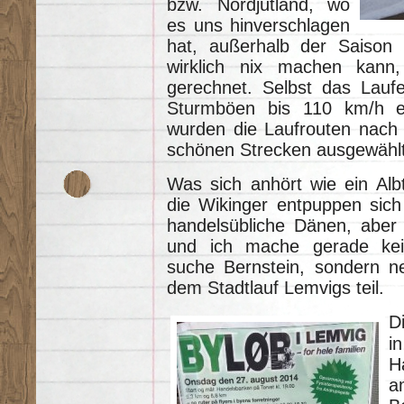
bzw. Nordjütland, wo
es uns hinverschlagen
hat, außerhalb der Saison 
wirklich nix machen kann,
gerechnet. Selbst das Laufe
Sturmböen bis 110 km/h e
wurden die Laufrouten nach 
schönen Strecken ausgewählt
Was sich anhört wie ein Alb
die Wikinger entpuppen sich
handelsübliche Dänen, aber 
und ich mache gerade kei
suche Bernstein, sondern 
dem Stadtlauf Lemvigs teil.
D
i
H
a