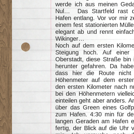
werde ich aus meinen Gedan
Nul… Das Startfeld rast d
Hafen entlang. Vor vor mir z
einem fest stationierten Müllei
elegant ab und rennt einfach 
Wikinger…
Noch auf dem ersten Kilomet
Steigung hoch. Auf einer 
Oberstadt, diese Straße bin 
herunter gefahren. Da habe
dass hier die Route nicht 
Höhenmeter auf dem ersten K
den ersten Kilometer nach n
bei den Höhenmetern vielleich
einteilen geht aber anders. 
über das Green eines Golfpl
zum Hafen. 4:30 min für den
langen Geraden am Hafen ent
fertig, der Blick auf die Uhr