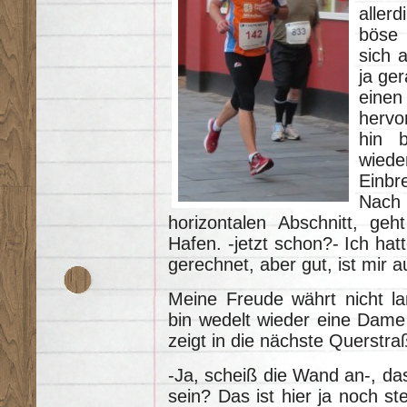
aller
böse 
sich 
ja ge
eine
hervo
hin 
wied
Einbr
Nach
horizontalen Abschnitt, geh
Hafen. -jetzt schon?- Ich hat
gerechnet, aber gut, ist mir a
Meine Freude währt nicht la
bin wedelt wieder eine Dame
zeigt in die nächste Querstra
-Ja, scheiß die Wand an-, da
sein? Das ist hier ja noch st