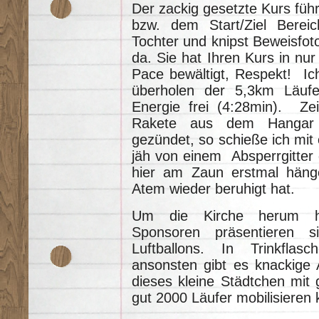
Der zackig gesetzte Kurs füh
bzw. dem Start/Ziel Bereic
Tochter und knipst Beweisfot
da. Sie hat Ihren Kurs in nur
Pace bewältigt, Respekt! Ich 
überholen der 5,3km Läufer
Energie frei (4:28min). Zeit
Rakete aus dem Hangar 
gezündet, so schieße ich mit 
jäh von einem Absperrgitter 
hier am Zaun erstmal häng
Atem wieder beruhigt hat.
Um die Kirche herum her
Sponsoren präsentieren 
Luftballons. In Trinkflas
ansonsten gibt es knackige A
dieses kleine Städtchen mit
gut 2000 Läufer mobilisieren 