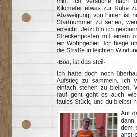
min. Ich versuche nach d
Kilometer etwas zur Ruhe z
Abzweigung, von hinten ist n
Startnummer zu sehen, weni
erreicht. Jetzt bin ich gespa
Streckenposten mit einem r
ein Wohngebiet. Ich biege u
die Straße in leichten Windu
-Boa, ist das steil-
Ich hatte doch noch überhau
Aufstieg zu sammeln. Ich v
einfach stehen zu bleiben.
rauf geht geht es auch wied
faules Stück, und du bleibst 
Auf d
dann 
dem e
anstre