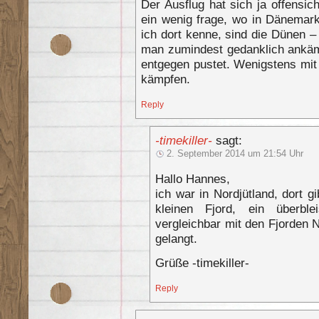
Der Ausflug hat sich ja offensic
ein wenig frage, wo in Dänemark
ich dort kenne, sind die Dünen –
man zumindest gedanklich ankä
entgegen pustet. Wenigstens mit
kämpfen.
Reply
-timekiller-
sagt:
2. September 2014 um 21:54 Uhr
Hallo Hannes,
ich war in Nordjütland, dort g
kleinen Fjord, ein überble
vergleichbar mit den Fjorden 
gelangt.
Grüße -timekiller-
Reply