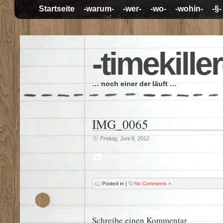
Startseite
-warum-
-wer-
-wo-
-wohin-
-§-
-timekiller
… noch einer der läuft …
IMG_0065
Freitag, Juni 8, 2012
Posted in
|
No Comments »
Schreibe einen Kommentar