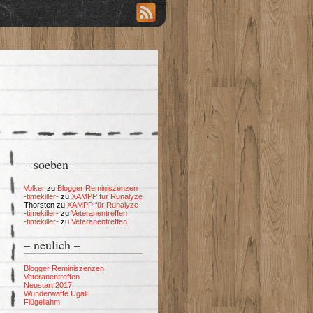
– soeben –
Volker
zu
Blogger Reminiszenzen
-timekiller-
zu
XAMPP für Runalyze
Thorsten
zu
XAMPP für Runalyze
-timekiller-
zu
Veteranentreffen
-timekiller-
zu
Veteranentreffen
– neulich –
Blogger Reminiszenzen
Veteranentreffen
Neustart 2017
Wunderwaffe Ugali
Flügellahm