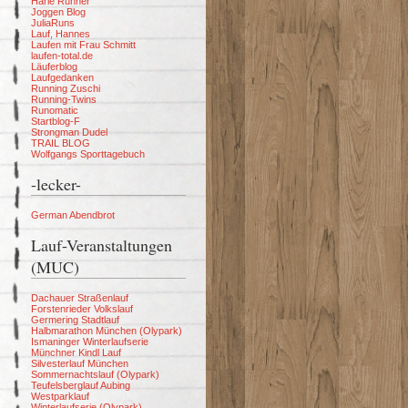
Harle Runner
Joggen Blog
JuliaRuns
Lauf, Hannes
Laufen mit Frau Schmitt
laufen-total.de
Läuferblog
Laufgedanken
Running Zuschi
Running-Twins
Runomatic
Startblog-F
Strongman Dudel
TRAIL BLOG
Wolfgangs Sporttagebuch
-lecker-
German Abendbrot
Lauf-Veranstaltungen
(MUC)
Dachauer Straßenlauf
Forstenrieder Volkslauf
Germering Stadtlauf
Halbmarathon München (Olypark)
Ismaninger Winterlaufserie
Münchner Kindl Lauf
Silvesterlauf München
Sommernachtslauf (Olypark)
Teufelsberglauf Aubing
Westparklauf
Winterlaufserie (Olypark)