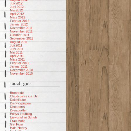
Juli 2012
Juni 2012
Mai 2012
April 2012
März 2012
Februar 2012
Januar 2012
Dezember 2011
November 2011
Oktober 2011
September 2011
August 2011
Juli 2011
Juni 2011
Mai 2011
April 2011
März 2011
Februar 2011
Januar 2011
Dezember 2010
November 2010
-auch gut-
Brennr.de
Claudi gives it a TRI
Deichläufer
Die Flitzpiepen
Dirosports
Dreisportler
Eddys Laufblog
Eiswürfel im Schuh
Frau Mohr
Get Fitter
Hale-Hearty