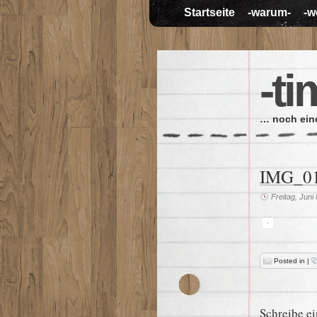
Startseite
-warum-
-w
-ti
… noch eine
IMG_0
Freitag, Juni
Posted in
|
Schreibe e