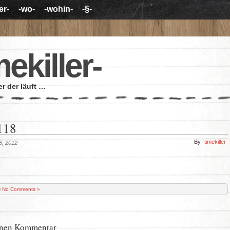
er-
-wo-
-wohin-
-§-
mekiller-
r der läuft …
118
By
-timekiller-
 8, 2012
No Comments »
inen Kommentar