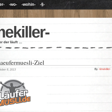
er-
-wo-
-wohin-
-§-
mekiller-
r der läuft …
eufermuesli-Ziel
By
-timekiller-
tober 8, 2013