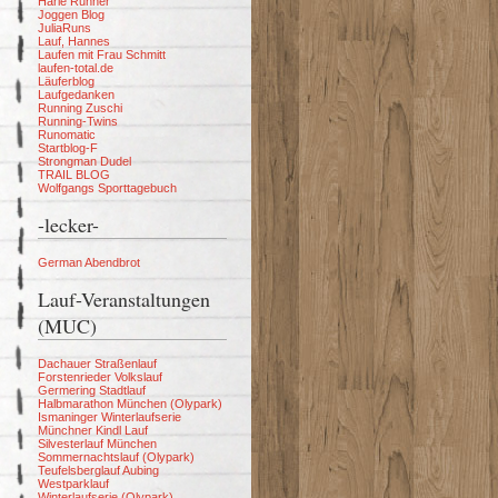
Harle Runner
Joggen Blog
JuliaRuns
Lauf, Hannes
Laufen mit Frau Schmitt
laufen-total.de
Läuferblog
Laufgedanken
Running Zuschi
Running-Twins
Runomatic
Startblog-F
Strongman Dudel
TRAIL BLOG
Wolfgangs Sporttagebuch
-lecker-
German Abendbrot
Lauf-Veranstaltungen
(MUC)
Dachauer Straßenlauf
Forstenrieder Volkslauf
Germering Stadtlauf
Halbmarathon München (Olypark)
Ismaninger Winterlaufserie
Münchner Kindl Lauf
Silvesterlauf München
Sommernachtslauf (Olypark)
Teufelsberglauf Aubing
Westparklauf
Winterlaufserie (Olypark)