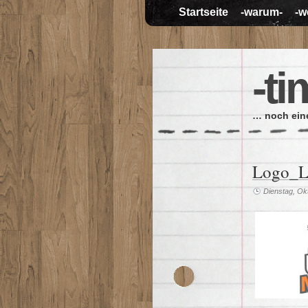
Startseite
-warum-
-w
-ti
… noch eine
Logo_La
Dienstag, Ok