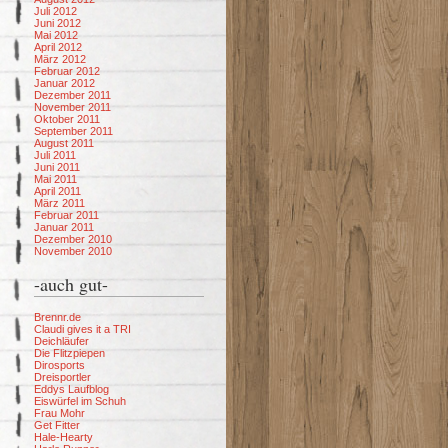
Juli 2012
Juni 2012
Mai 2012
April 2012
März 2012
Februar 2012
Januar 2012
Dezember 2011
November 2011
Oktober 2011
September 2011
August 2011
Juli 2011
Juni 2011
Mai 2011
April 2011
März 2011
Februar 2011
Januar 2011
Dezember 2010
November 2010
-auch gut-
Brennr.de
Claudi gives it a TRI
Deichläufer
Die Flitzpiepen
Dirosports
Dreisportler
Eddys Laufblog
Eiswürfel im Schuh
Frau Mohr
Get Fitter
Hale-Hearty