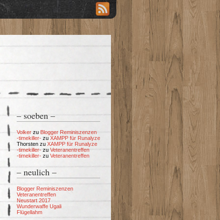
– soeben –
Volker
zu
Blogger Reminiszenzen
-timekiller-
zu
XAMPP für Runalyze
Thorsten
zu
XAMPP für Runalyze
-timekiller-
zu
Veteranentreffen
-timekiller-
zu
Veteranentreffen
– neulich –
Blogger Reminiszenzen
Veteranentreffen
Neustart 2017
Wunderwaffe Ugali
Flügellahm