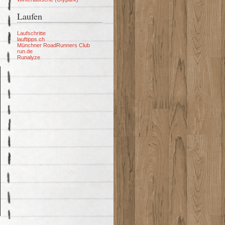
Laufen
Laufschritte
lauftipps.ch
Münchner RoadRunners Club
run.de
Runalyze