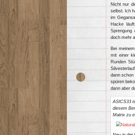
Nicht nur d
selbst. Ich 
im Gegansat
Hacke läuft
Sprengung a
doch mehr al
Bei meinem
mit einer k
Runden Stü
Silvesterla
dann schon 
spüren beko
dann aber d
ASICS33 ist
diesem Ber
Matrix zu 
Neu in der 