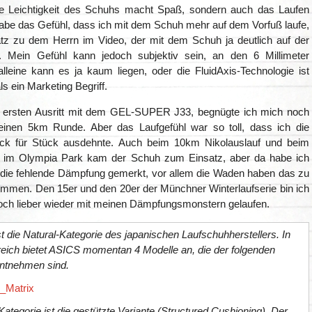
ie Leichtigkeit des Schuhs macht Spaß, sondern auch das Laufen
habe das Gefühl, dass ich mit dem Schuh mehr auf dem Vorfuß laufe,
z zu dem Herrn im Video, der mit dem Schuh ja deutlich auf der
. Mein Gefühl kann jedoch subjektiv sein, an den 6 Millimeter
lleine kann es ja kaum liegen, oder die FluidAxis-Technologie ist
s ein Marketing Begriff.
 ersten Ausritt mit dem GEL-SUPER J33, begnügte ich mich noch
leinen 5km Runde. Aber das Laufgefühl war so toll, dass ich die
ck für Stück ausdehnte. Auch beim 10km Nikolauslauf und beim
uf im Olympia Park kam der Schuh zum Einsatz, aber da habe ich
die fehlende Dämpfung gemerkt, vor allem die Waden haben das zu
mmen. Den 15er und den 20er der Münchner Winterlaufserie bin ich
och lieber wieder mit meinen Dämpfungsmonstern gelaufen.
 die Natural-Kategorie des japanischen Laufschuhherstellers. In
eich bietet ASICS momentan 4 Modelle an, die der folgenden
entnehmen sind.
Kategorie ist die gestützte Variante (Structured Cushioning). Der