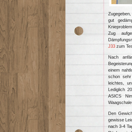
Zugegeben, 
gut gedäm
Knieproblem
Zug aufg
Dämpfungsmo
J33
zum Test
Nach anfän
Begeisteru
einem nahtl
schon sehr 
leichtes, u
Lediglich 
ASICS Nim
Waagschale
Den Gewich
gewisse Leic
nach 3-4 Ta