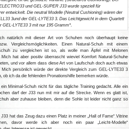
ELECTRO33 und GEL-SUPER J33 wurde speziell für
er entwickelt. Die neutral Modelle (Neutral Cushioning) wären der
33 3und der GEL-LYTE33 3. Das Leichtgewicht in dem Quartett
der GEL-LYTE33 3 mit nur 195 Gramm*.
ch natürlich mit dieser Art von Schuhen noch überhaupt keine
bzw. Vergleichsmöglichkeiten. Einen Natural-Schuh mit einem
chuh zu vergleichen ist so, als wolle man Äpfel mit Melonen
. Mich hat aber positiv überrascht wieviel Komfort Natural-Schuhe
ieten, und vor allem dass diese Art von Laufschuh doch auch etwas
t. Mich persönlich würde der direkte Vergleich zum GEL-LYTE33 3
n, ob ich da die fehlenden Pronationshilfe bemerken würde.
t ein Minimal-Schuh nicht für das tägliche Training gedacht. Alle ein
chen darf der J33 nun mit mir auf die Strecke. Wenn es glatt ist,
huh aber zuhause bleiben, denn die Sohle ist leider nicht ganz so
33 hat das Zeug dazu einen Platz in meiner „Hall of Fame“ Vitrine
en, davor werde ich aber noch ein paar „Leicht-Modelle“
, das Interesse ist geweckt.