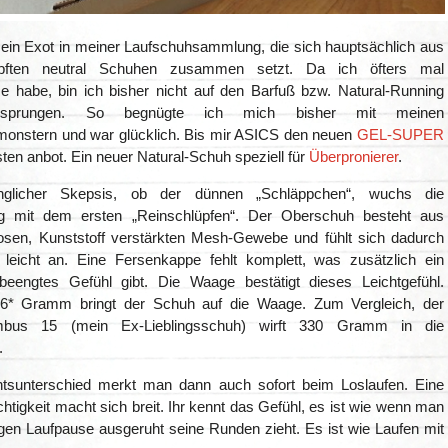
ein Exot in meiner Laufschuhsammlung, die sich hauptsächlich aus
pften neutral Schuhen zusammen setzt. Da ich öfters mal
e habe, bin ich bisher nicht auf den Barfuß bzw. Natural-Running
esprungen. So begnügte ich mich bisher mit meinen
nstern und war glücklich. Bis mir ASICS den neuen
GEL-SUPER
en anbot. Ein neuer Natural-Schuh speziell für
Überpronierer
.
glicher Skepsis, ob der dünnen „Schläppchen“, wuchs die
ng mit dem ersten „Reinschlüpfen“. Der Oberschuh besteht aus
osen, Kunststoff verstärkten Mesh-Gewebe und fühlt sich dadurch
leicht an. Eine Fersenkappe fehlt komplett, was zusätzlich ein
nbeengtes Gefühl gibt. Die Waage bestätigt dieses Leichtgefühl.
206* Gramm bringt der Schuh auf die Waage. Zum Vergleich, der
bus 15 (mein Ex-Lieblingsschuh) wirft 330 Gramm in die
.
tsunterschied merkt man dann auch sofort beim Loslaufen. Eine
htigkeit macht sich breit. Ihr kennt das Gefühl, es ist wie wenn man
gen Laufpause ausgeruht seine Runden zieht. Es ist wie Laufen mit