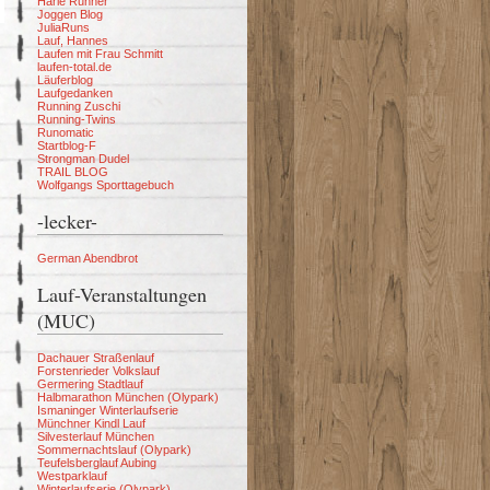
Harle Runner
Joggen Blog
JuliaRuns
Lauf, Hannes
Laufen mit Frau Schmitt
laufen-total.de
Läuferblog
Laufgedanken
Running Zuschi
Running-Twins
Runomatic
Startblog-F
Strongman Dudel
TRAIL BLOG
Wolfgangs Sporttagebuch
-lecker-
German Abendbrot
Lauf-Veranstaltungen
(MUC)
Dachauer Straßenlauf
Forstenrieder Volkslauf
Germering Stadtlauf
Halbmarathon München (Olypark)
Ismaninger Winterlaufserie
Münchner Kindl Lauf
Silvesterlauf München
Sommernachtslauf (Olypark)
Teufelsberglauf Aubing
Westparklauf
Winterlaufserie (Olypark)