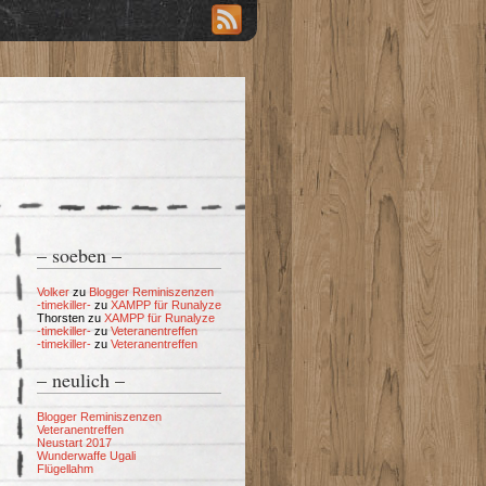
– soeben –
Volker
zu
Blogger Reminiszenzen
-timekiller-
zu
XAMPP für Runalyze
Thorsten
zu
XAMPP für Runalyze
-timekiller-
zu
Veteranentreffen
-timekiller-
zu
Veteranentreffen
– neulich –
Blogger Reminiszenzen
Veteranentreffen
Neustart 2017
Wunderwaffe Ugali
Flügellahm