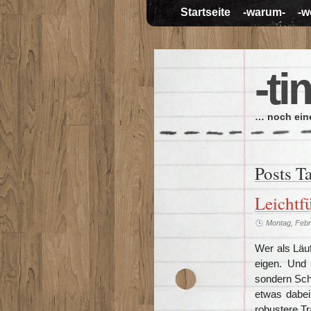
Startseite
-warum-
-w
-ti
… noch eine
Posts T
Leichtf
Montag, Febr
Wer als Läu
eigen. Und 
sondern Sch
etwas dabei
robustere Tr