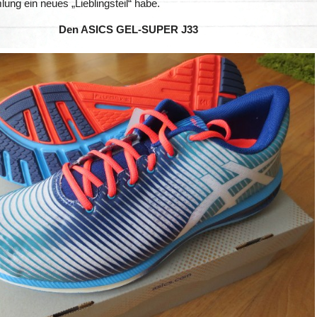
ng ein neues „Lieblingsteil“ habe.
Den ASICS GEL-SUPER J33