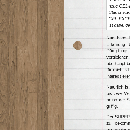
neue GEL-
Überpronier
GEL-EXCELL
ist dabei 
Nun habe i
Erfahrung 
Dämpfungss
vergleichen
überhaupt b
für mich is
interessiere
Natürlich is
bis zwei Wo
muss der Sc
griffig.
Der SUPER J
zu bekomm
ausprobieren