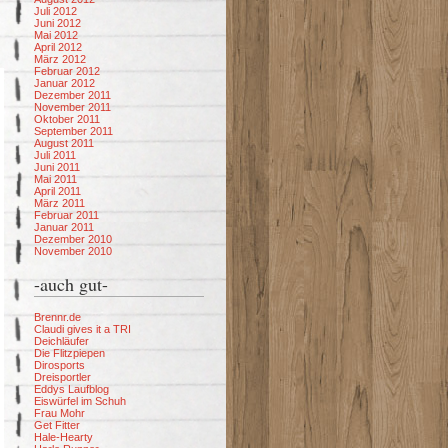
Juli 2012
Juni 2012
Mai 2012
April 2012
März 2012
Februar 2012
Januar 2012
Dezember 2011
November 2011
Oktober 2011
September 2011
August 2011
Juli 2011
Juni 2011
Mai 2011
April 2011
März 2011
Februar 2011
Januar 2011
Dezember 2010
November 2010
-auch gut-
Brennr.de
Claudi gives it a TRI
Deichläufer
Die Flitzpiepen
Dirosports
Dreisportler
Eddys Laufblog
Eiswürfel im Schuh
Frau Mohr
Get Fitter
Hale-Hearty