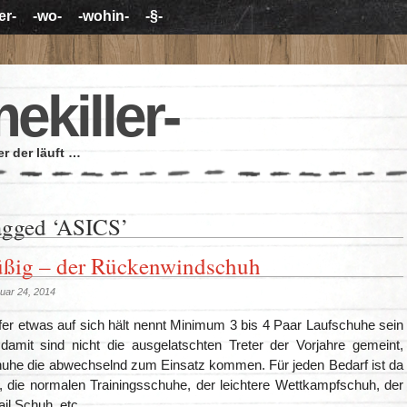
er-
-wo-
-wohin-
-§-
mekiller-
r der läuft …
agged ‘ASICS’
üßig – der Rückenwindschuh
uar 24, 2014
fer etwas auf sich hält nennt Minimum 3 bis 4 Paar Laufschuhe sein
damit sind nicht die ausgelatschten Treter der Vorjahre gemeint,
uhe die abwechselnd zum Einsatz kommen. Für jeden Bedarf ist da
, die normalen Trainingsschuhe, der leichtere Wettkampfschuh, der
ail Schuh, etc.