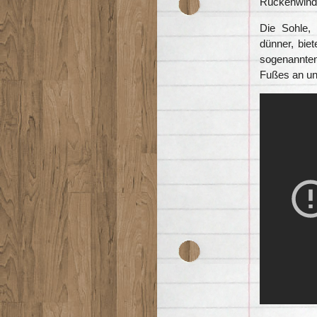
Rückenwind
Die Sohle, 
dünner, bie
sogenannten
Fußes an und