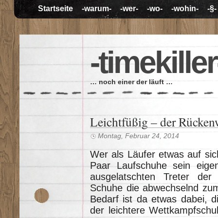
Startseite
-warum-
-wer-
-wo-
-wohin-
-§-
-timekiller
… noch einer der läuft …
Leichtfüßig – der Rücke
Montag, Februar 24, 2014
Wer als Läufer etwas auf sic
Paar Laufschuhe sein eigen
ausgelatschten Treter der
Schuhe die abwechselnd zum
Bedarf ist da etwas dabei, d
der leichtere Wettkampfschuh