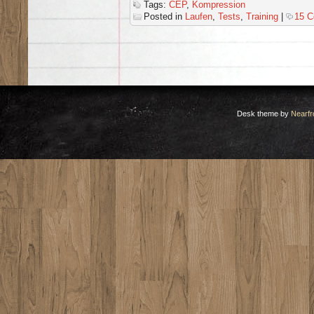
Tags:
CEP
,
Kompression
Posted in
Laufen
,
Tests
,
Training
|
15 
Desk theme by
Nearfr