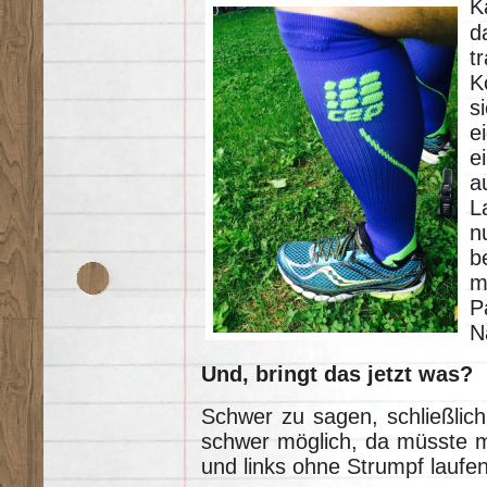
K
d
t
K
s
e
e
a
L
n
b
m
N
Und, bringt das jetzt was?
Schwer zu sagen, schließlich 
schwer möglich, da müsste m
und links ohne Strumpf laufen