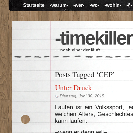
Startseite
-warum-
-wer-
-wo-
-wohin-
-§-
-timekiller
… noch einer der läuft …
Posts Tagged ‘CEP’
Unter Druck
Dienstag, Juni 30, 2015
Laufen ist ein Volkssport, j
welchen Alters, Geschlechtes
kann laufen.
–wenn er denn will–