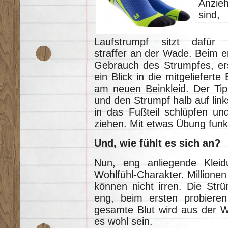
Anzie
sind,
Laufstrumpf sitzt dafür 
straffer an der Wade. Beim e
Gebrauch des Strumpfes, er
ein Blick in die mitgeliefert
am neuen Beinkleid. Der Tipp
und den Strumpf halb auf lin
in das Fußteil schlüpfen u
ziehen. Mit etwas Übung funkt
Und, wie fühlt es sich an?
Nun, eng anliegende Kleid
Wohlfühl-Charakter. Millionen
können nicht irren. Die Str
eng, beim ersten probieren
gesamte Blut wird aus der W
es wohl sein.