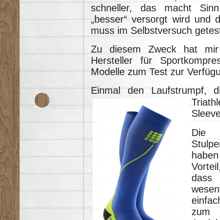
schneller, das macht Sin
„besser“ versorgt wird und d
muss im Selbstversuch getes
Zu diesem Zweck hat mi
Hersteller für Sportkompre
Modelle zum Test zur Verfügun
Einmal den Laufstrumpf, 
Triath
Sleeve
Die
Stulpe
haben
Vorteil
dass
wesent
einfac
zum