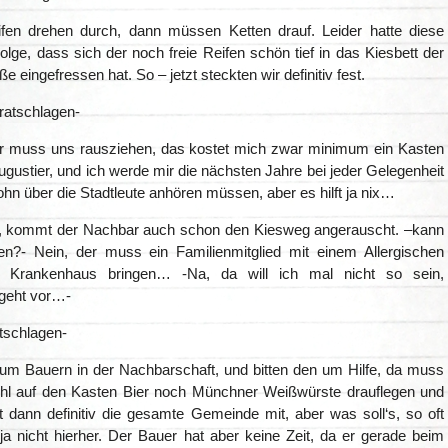
fen drehen durch, dann müssen Ketten drauf. Leider hatte diese
olge, dass sich der noch freie Reifen schön tief in das Kiesbett der
e eingefressen hat. So – jetzt steckten wir definitiv fest.
ratschlagen-
 muss uns rausziehen, das kostet mich zwar minimum ein Kasten
ustier, und ich werde mir die nächsten Jahre bei jeder Gelegenheit
hn über die Stadtleute anhören müssen, aber es hilft ja nix…
, kommt der Nachbar auch schon den Kiesweg angerauscht. –kann
en?- Nein, der muss ein Familienmitglied mit einem Allergischen
 Krankenhaus bringen… -Na, da will ich mal nicht so sein,
geht vor…-
atschlagen-
um Bauern in der Nachbarschaft, und bitten den um Hilfe, da muss
hl auf den Kasten Bier noch Münchner Weißwürste drauflegen und
dann definitiv die gesamte Gemeinde mit, aber was soll‘s, so oft
a nicht hierher. Der Bauer hat aber keine Zeit, da er gerade beim