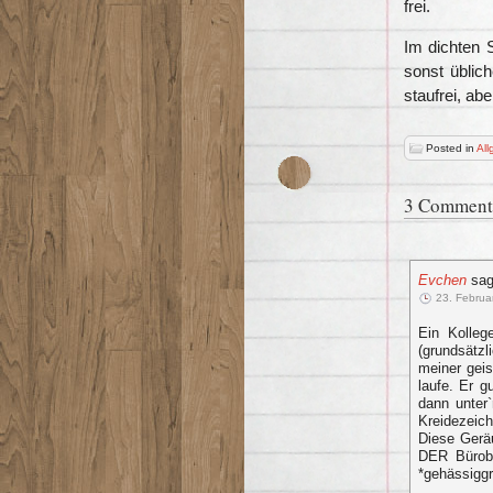
frei.
Im dichten 
sonst üblic
staufrei, ab
Posted in
All
3 Comment
Evchen
sag
23. Februa
Ein Kolleg
(grundsätzl
meiner geis
laufe. Er g
dann unter
Kreidezeich
Diese Gerä
DER Bürobr
*gehässiggr