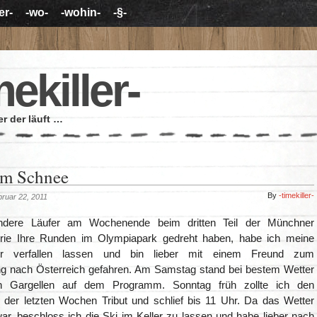
er-
-wo-
-wohin-
-§-
mekiller-
r der läuft …
 im Schnee
By
-timekiller-
bruar 22, 2011
dere Läufer am Wochenende beim dritten Teil der Münchner
erie Ihre Runden im Olympiapark gedreht haben, habe ich meine
er verfallen lassen und bin lieber mit einem Freund zum
ng nach Österreich gefahren. Am Samstag stand bei bestem Wetter
in Gargellen auf dem Programm. Sonntag früh zollte ich den
 der letzten Wochen Tribut und schlief bis 11 Uhr. Da das Wetter
ar, beschloss ich die Ski im Keller zu lassen und habe lieber nach