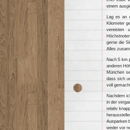
einem ausgi
Lag es an d
Kilometer g
vereisten 
Höchstnoten
gerne die S
Alles zusam
Nach 5 km pl
anderen Höh
München sei
dass sich un
voll gemacht
Nachdem ich 
in der verg
relativ knap
herausstelle
Ausparken bl
weder vor n