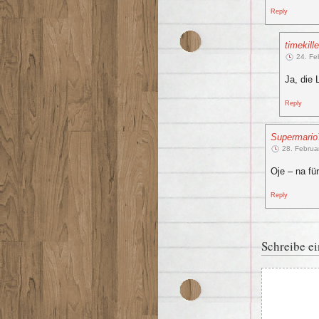
Reply
timekille
24. Fe
Ja, die 
Reply
Supermario
28. Februa
Oje – na fü
Reply
Schreibe e