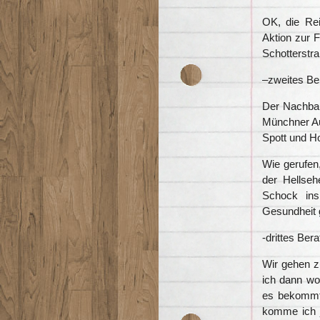
OK, die Rei
Aktion zur F
Schotterstraß
–zweites Be
Der Nachbar
Münchner Aug
Spott und Ho
Wie gerufen
der Hellseh
Schock ins
Gesundheit 
-drittes Ber
Wir gehen z
ich dann wo
es bekommt 
komme ich j