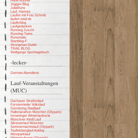
Harle Runner
Joggen Blog
JuliaRuns
Lauf, Hannes
Laufen mit Frau Schmitt
laufen-total.de
Läuferblog
Laufgedanken
Running Zuschi
Running-Twins
Runomatic
Startblog-F
Strongman Dudel
TRAIL BLOG
Wolfgangs Sporttagebuch
-lecker-
German Abendbrot
Lauf-Veranstaltungen
(MUC)
Dachauer Straßenlauf
Forstenrieder Volkslauf
Germering Stadtlauf
Halbmarathon München (Olypark)
Ismaninger Winterlaufserie
Münchner Kindl Lauf
Silvesterlauf München
Sommernachtslauf (Olypark)
Teufelsberglauf Aubing
Westparklauf
Winterlaufserie (Olypark)