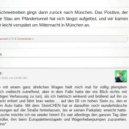
Schneetreiben gings dann zurück nach München. Das Positive, der
he Stau am Pfändertunnel hat sich längst aufgelöst, und wir kamen
er leicht verspätet um Mitternacht in München an.
gemein
|
3 Comments »
s
t:
r 2011 um 13:48 Uhr
e mit einem ganz ähnlichen Wagen hielt mich mal für völlig plemplem
ich vielleicht zutreffend, aber in dem Falle hatte der irre Blick nichts mit
tigen Verfassung zu tun), als ich hektisch winkend und brüllend auf ihn zu
uckt irritiert und fährt brav weiter…. auf den 50 cm hohen Stein zu, den er
`m Auto hatte. Mit dem SteinCHEN hat er daraufhin noch wunderhübsche
nungen auf der Straße hinterlassen, bis er seinen Parkplatz erreicht hatte.
usche möchte ich nie wieder hören! Es war allerdings den ganzen Tag über
üller, ihm beim Europalettenstapeln und Wagenheberpumpen zuzusehen.
ins*