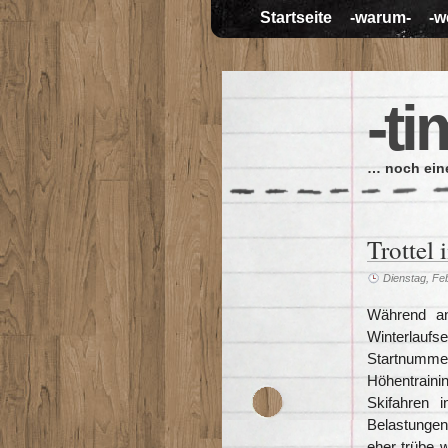
Startseite
-warum-
-w
-ti
… noch eine
Trottel
Dienstag, Fe
Während an
Winterlaufs
Startnumm
Höhentraini
Skifahren 
Belastungen
eher trübe w