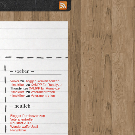
– soeben –
Volker
zu
Blogger Reminiszenzen
-timekiller-
zu
XAMPP für Runalyze
Thorsten
zu
XAMPP für Runalyze
-timekiller-
zu
Veteranentreffen
-timekiller-
zu
Veteranentreffen
– neulich –
Blogger Reminiszenzen
Veteranentreffen
Neustart 2017
Wunderwaffe Ugali
Flügellahm