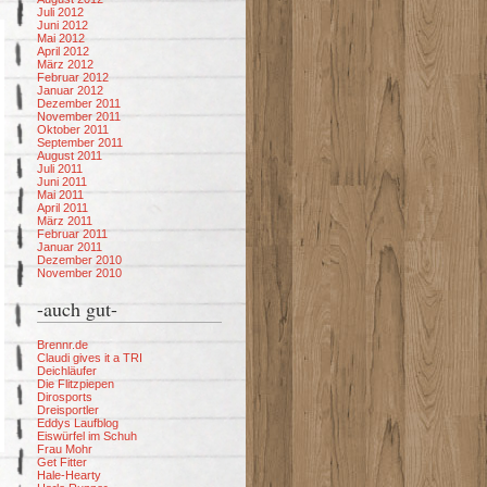
Juli 2012
Juni 2012
Mai 2012
April 2012
März 2012
Februar 2012
Januar 2012
Dezember 2011
November 2011
Oktober 2011
September 2011
August 2011
Juli 2011
Juni 2011
Mai 2011
April 2011
März 2011
Februar 2011
Januar 2011
Dezember 2010
November 2010
-auch gut-
Brennr.de
Claudi gives it a TRI
Deichläufer
Die Flitzpiepen
Dirosports
Dreisportler
Eddys Laufblog
Eiswürfel im Schuh
Frau Mohr
Get Fitter
Hale-Hearty