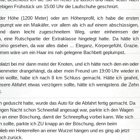
ebigen Frühstück um 15:00 Uhr die Laufschuhe geschnürt.
er Höhe (1200 Meter) oder am Höhenprofil, ich habe die ersten
epumpt wie ein Maikäfer, vor allem als ich auf einem abschüssigen,
und dann leicht zugeschneitem Weg, unter einheimsen der
, eine Rutschpartie der Extraklasse hingelegt hatte. Da hätte ich
lomo gesehen, da war alles dabei … Eleganz, Körpergefühl, Grazie.
men wäre um ein Haar ins nah gelegene Bachbett geplumpst.
atzt bei mir dann meist der Knoten, und ich hätte noch den ein oder
enmeter drangehängt, da aber mein Freund um 19:00 Uhr wieder in
n wollte, habe ich nach 8 km Schluss gemacht. Hätte ich geahnt,
sere Abfahrt etwas verzögern sollte, hätte ich wenigstens die Zehn
.
geduscht hatte, wurde das Auto für die Abfahrt fertig gemacht. Da
angen Nacht schon Schneefall angesagt war, parkte ich den Wagen
p an einer Böschung, damit der Schneepflug vorbei kann. Wie sich
n sollte, parkte ich ZU knapp an der Böschung, denn beim
ieb ein Hinterreifen an einer Wurzel hängen und es ging ab jetzt
och zurück.