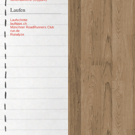
Laufen
Laufschritte
lauftipps.ch
Münchner RoadRunners Club
run.de
Runalyze