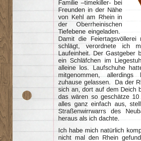
Familie –timekiller- bei
Freunden in der Nähe
von Kehl am Rhein in
der Oberrheinischen
Tiefebene eingeladen.
Damit die Feiertagsvöllerei
schlägt, verordnete ich 
Laufeinheit. Der Gastgeber b
ein Schläfchen im Liegestu
alleine los. Laufschuhe hat
mitgenommen, allerdings
zuhause gelassen. Da der Rhe
sich an, dort auf dem Deich b
das wären so geschätze 10
alles ganz einfach aus, stel
Straßenwirrwarrs des Neuba
heraus als ich dachte.
Ich habe mich natürlich kompl
nicht mal den Rhein gefun