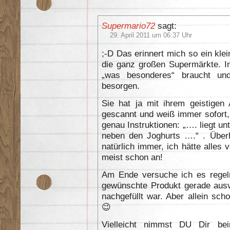
Supermario72
sagt:
29. April 2011 um 06:37 Uhr
;-D Das erinnert mich so ein kle
die ganz großen Supermärkte. 
„was besonderes“ braucht un
besorgen.
Sie hat ja mit ihrem geistige
gescannt und weiß immer sofort,
genau Instruktionen: „…. liegt u
neben den Joghurts ….“ . Überh
natürlich immer, ich hätte alles
meist schon an!
Am Ende versuche ich es regel
gewünschte Produkt gerade ausv
nachgefüllt war. Aber allein sc
😉
Vielleicht nimmst DU Dir be