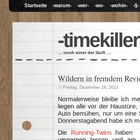
Startseite
-warum-
-wer-
-wo-
-wohin-
-§-
-timekiller
… noch einer der läuft …
Wildern in fremdem Revi
Freitag, Dezember 16, 2011
Normalerweise bleibe ich me
liegen alle vor der Haustüre,
Auto bemühen, nur um eine 
Donnerstagabend habe ich m
Die
Running-Twins
haben si
umgarnen lassen und am