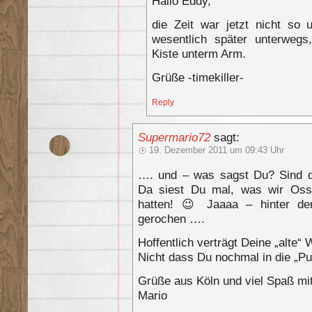
Hallo Eddy,
die Zeit war jetzt nicht so 
wesentlich später unterwegs,
Kiste unterm Arm.
Grüße -timekiller-
Reply
Supermario72
sagt:
19. Dezember 2011 um 09:43 Uhr
…. und – was sagst Du? Sind di
Da siest Du mal, was wir Oss
hatten! 😉 Jaaaa – hinter d
gerochen ….
Hoffentlich verträgt Deine „alte“
Nicht dass Du nochmal in die „P
Grüße aus Köln und viel Spaß mit
Mario