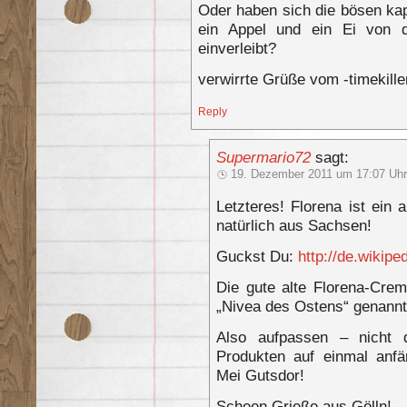
Oder haben sich die bösen kap
ein Appel und ein Ei von d
einverleibt?
verwirrte Grüße vom -timekille
Reply
Supermario72
sagt:
19. Dezember 2011 um 17:07 Uhr
Letzteres! Florena ist ei
natürlich aus Sachsen!
Guckst Du:
http://de.wikipe
Die gute alte Florena-Cre
„Nivea des Ostens“ genannt
Also aufpassen – nicht 
Produkten auf einmal anfä
Mei Gutsdor!
Scheen Grieße aus Gölln!