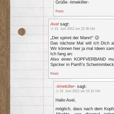
Grüße -timekiller-
Reply
Axel
sagt:
13. Juni 2012 um 22:36 Uhr
„Der spinnt der Mann!“ 😉
Das nächste Mal will ich Dich 
Wir können hier ja mal Ideen sa
Ich fang an:
Also einen KOPFVERBAND mus
Spicker in Pamfi’s Schwimmbeck
Reply
-timekiller-
sagt:
14. Juni 2012 um 15:31 Uhr
Hallo Axel,
möglich, dass nach dem Kopfs
Alkohlo, war diesmal jedenf