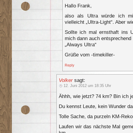
Hallo Frank,
also als Ultra würde ich mi
vielleicht „Ultra-Light“. Aber w
Sollte ich mal ernsthaft ins 
mich dann auch entsprechend
„Always Ultra“
Grüße vom -timekiller-
Reply
Volker
sagt:
12. Juni 2012 um 18:35 Uhr
Ähhh, wie jetzt? 74 km? Bin ich j
Du kennst Leute, kein Wunder d
Tolle Sache, da purzeln KM-Rekord
Laufen wir das nächste Mal gem
km…