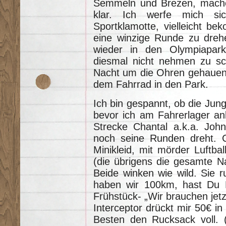
Semmeln und Brezen, mache
klar. Ich werfe mich sic
Sportklamotte, vielleicht b
eine winzige Runde zu dre
wieder in den Olympiapark
diesmal nicht nehmen zu sch
Nacht um die Ohren gehauen 
dem Fahrrad in den Park.
Ich bin gespannt, ob die Jun
bevor ich am Fahrerlager a
Strecke Chantal a.k.a. John
noch seine Runden dreht. 
Minikleid, mit mörder Luftba
(die übrigens die gesamte Na
Beide winken wie wild. Sie 
haben wir 100km, hast Du B
Frühstück- „Wir brauchen jetz
Interceptor drückt mir 50€ i
Besten den Rucksack voll. 