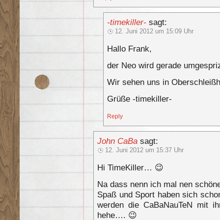
-timekiller-
sagt:
12. Juni 2012 um 15:09 Uhr
Hallo Frank,
der Neo wird gerade umgespri
Wir sehen uns in Oberschleiß
Grüße -timekiller-
Reply
John CaBa
sagt:
12. Juni 2012 um 15:37 Uhr
Hi TimeKiller… 😉
Na dass nenn ich mal nen schön
Spaß und Sport haben sich schon
werden die CaBaNauTeN mit ihr
hehe…. 😉