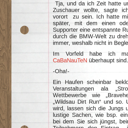
Tja, und da ich Zeit hatte 
Zuschauer wollte, sagte ic
vorort zu sein. Ich hatte mir
später, mit dem einen od
Supporter eine entspannte 
durch die BMW-Welt zu dreh
immer, weshalb nicht in Begle
Im Vorfeld habe ich ma
CaBaNauTeN
überhaupt sind
-Oha!-
Ein Haufen scheinbar beklo
Veranstaltungen ala „Str
Wettbewerbe wie „Bravehea
„Wildsau Dirt Run“ und so. U
wird, lassen sich die Jung
lustige Sachen, wie bsp. ein
bei dem Sie sich jüngst, b
Teilnehmern den Eintrag i