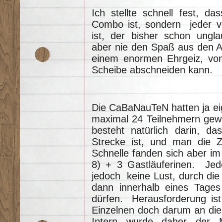
Ich stellte schnell fest, d
Combo ist, sondern jeder vo
ist, der bisher schon unglau
aber nie den Spaß aus den Au
einem enormen Ehrgeiz, vo
Scheibe abschneiden kann.
Die CaBaNauTeN hatten ja eige
maximal 24 Teilnehmern gewo
besteht natürlich darin, d
Strecke ist, und man die Ze
Schnelle fanden sich aber im
8) + 3 Gastläuferinen. Je
jedoch keine Lust, durch die
dann innerhalb eines Tages
dürfen. Herausforderung is
Einzelnen doch darum an die
Intern wurde daher der 