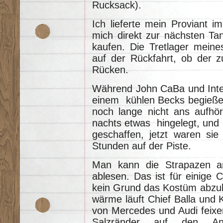
Rucksack).
Ich lieferte mein Proviant 
mich direkt zur nächsten Tan
kaufen. Die Tretlager meine
auf der Rückfahrt, ob der z
Rücken.
Während John CaBa und Interc
einem kühlen Becks begießen
noch lange nicht ans aufhör
nachts etwas hingelegt, und P
geschaffen, jetzt waren sie 
Stunden auf der Piste.
Man kann die Strapazen an
ablesen. Das ist für einige
kein Grund das Kostüm abzu
wärme läuft Chief Balla und 
von Mercedes und Audi feix
Salzränder auf den An