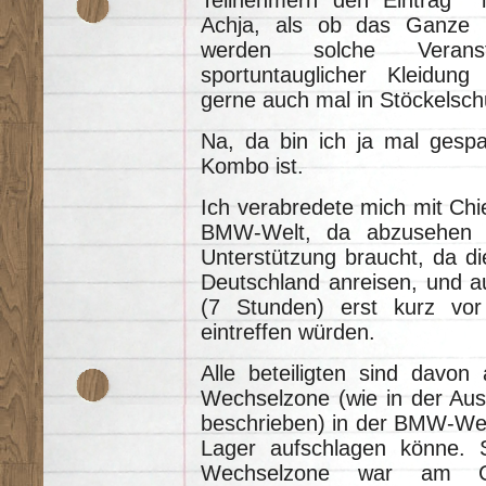
Achja, als ob das Ganze 
werden solche Veranst
sportuntauglicher Kleidung
gerne auch mal in Stöckelsc
Na, da bin ich ja mal gesp
Kombo ist.
Ich verabredete mich mit Chi
BMW-Welt, da abzusehen w
Unterstützung braucht, da d
Deutschland anreisen, und a
(7 Stunden) erst kurz vo
eintreffen würden.
Alle beteiligten sind davon
Wechselzone (wie in der Aus
beschrieben) in der BMW-Welt
Lager aufschlagen könne. 
Wechselzone war am Cou