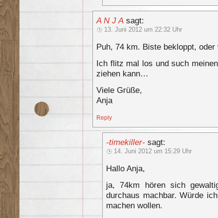
A N J A
sagt:
13. Juni 2012 um 22:32 Uhr
Puh, 74 km. Biste bekloppt, oder
Ich flitz mal los und such meine
ziehen kann…
Viele Grüße,
Anja
Reply
-timekiller-
sagt:
14. Juni 2012 um 15:29 Uhr
Hallo Anja,
ja, 74km hören sich gewalti
durchaus machbar. Würde ich 
machen wollen.