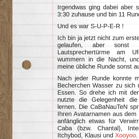
Irgendwas ging dabei aber sc
3:30 zuhause und bin 11 Run
Und es war S-U-P-E-R !
Ich bin ja jetzt nicht zum er
gelaufen, aber sonst
Lautsprechertürme am U
wummern in die Nacht, und
meine übliche Runde sonst au
Nach jeder Runde konnte m
Becherchen Wasser zu sich n
Essen. So drehe ich mit d
nutzte die Gelegenheit di
lernen. Die CaBaNauTeN spre
Ihren Avatarnamen aus dem 
anfänglich etwas für Verwi
Caba (bzw. Chantal), Inte
Itchybod, Klausi und
Xooyoo
.