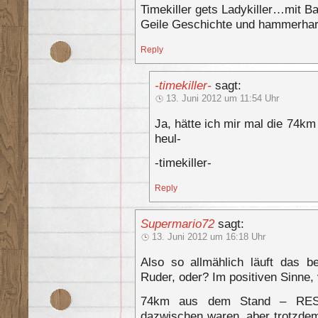
Timekiller gets Ladykiller…mit B
Geile Geschichte und hammerhar
Reply
-timekiller-
sagt:
13. Juni 2012 um 11:54 Uhr
Ja, hätte ich mir mal die 74km
heul-
-timekiller-
Reply
Supermario72
sagt:
13. Juni 2012 um 16:18 Uhr
Also so allmählich läuft das 
Ruder, oder? Im positiven Sinne, 
74km aus dem Stand – RES
dazwischen waren, aber trotzdem 