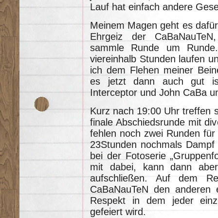
Lauf hat einfach andere Ge
Meinem Magen geht es dafür g
Ehrgeiz der CaBaNauTeN,
sammle Runde um Runde.
viereinhalb Stunden laufen 
ich dem Flehen meiner Bein
es jetzt dann auch gut i
Interceptor und John CaBa um
Kurz nach 19:00 Uhr treffen 
finale Abschiedsrunde mit div
fehlen noch zwei Runden für 
23Stunden nochmals Dampf au
bei der Fotoserie „Gruppenfo
mit dabei, kann dann abe
aufschließen. Auf dem Re
CaBaNauTeN den anderen ern
Respekt in dem jeder einz
gefeiert wird.