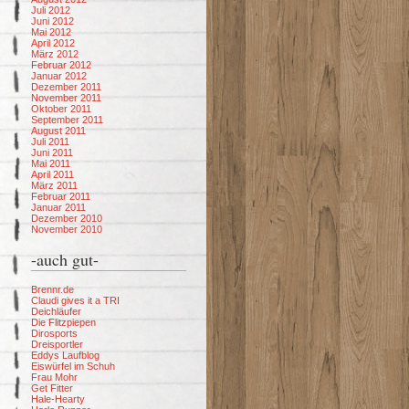
Juli 2012
Juni 2012
Mai 2012
April 2012
März 2012
Februar 2012
Januar 2012
Dezember 2011
November 2011
Oktober 2011
September 2011
August 2011
Juli 2011
Juni 2011
Mai 2011
April 2011
März 2011
Februar 2011
Januar 2011
Dezember 2010
November 2010
-auch gut-
Brennr.de
Claudi gives it a TRI
Deichläufer
Die Flitzpiepen
Dirosports
Dreisportler
Eddys Laufblog
Eiswürfel im Schuh
Frau Mohr
Get Fitter
Hale-Hearty