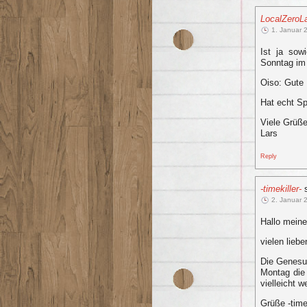
LocalZeroL
1. Januar 
Ist ja sow
Sonntag im
Oiso: Gute 
Hat echt Sp
Viele Grüß
Lars
Reply
-timekiller-
2. Januar 
Hallo meine
vielen lieb
Die Genesun
Montag die 
vielleicht 
Grüße -timek