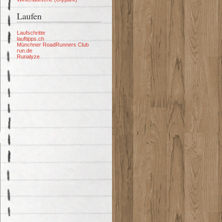
Laufen
Laufschritte
lauftipps.ch
Münchner RoadRunners Club
run.de
Runalyze