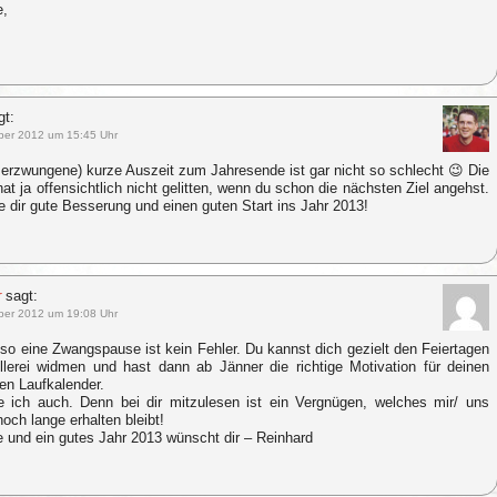
e,
gt:
ber 2012 um 15:45 Uhr
r erzwungene) kurze Auszeit zum Jahresende ist gar nicht so schlecht 😉 Die
hat ja offensichtlich nicht gelitten, wenn du schon die nächsten Ziel angehst.
 dir gute Besserung und einen guten Start ins Jahr 2013!
r
sagt:
ber 2012 um 19:08 Uhr
 so eine Zwangspause ist kein Fehler. Du kannst dich gezielt den Feiertagen
llerei widmen und hast dann ab Jänner die richtige Motivation für deinen
ten Laufkalender.
 ich auch. Denn bei dir mitzulesen ist ein Vergnügen, welches mir/ uns
noch lange erhalten bleibt!
 und ein gutes Jahr 2013 wünscht dir – Reinhard