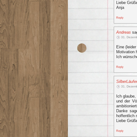
Liebe Grüß
Anja
Reply
Andreas
sa
31. Dezem
Eine (leide
Motivation 
Ich wünsche
Reply
SilberLäufe
31. Dezem
Ich glaube,
und der Vö
ambitionier
Danke sage
hoffentlich 
Liebe Grüße
Reply