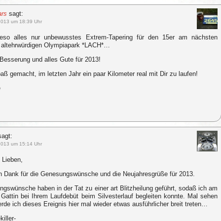
ars
sagt:
2013 um 18:39 Uhr
ieso alles nur unbewusstes Extrem-Tapering für den 15er am nächsten
 altehrwürdigen Olympiapark *LACH*…
Besserung und alles Gute für 2013!
aß gemacht, im letzten Jahr ein paar Kilometer real mit Dir zu laufen!
e
sagt:
2013 um 15:14 Uhr
 Lieben,
en Dank für die Genesungswünsche und die Neujahresgrüße für 2013.
gswünsche haben in der Tat zu einer art Blitzheilung geführt, sodaß ich am
Gattin bei Ihrem Laufdebüt beim Silvesterlauf begleiten konnte. Mal sehen
werde ich dieses Ereignis hier mal wieder etwas ausführlicher breit treten…
iller-