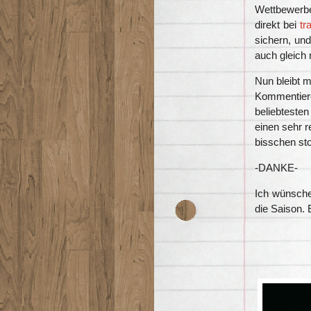
Wettbewerbe
direkt bei
tr
sichern, un
auch gleich
Nun bleibt m
Kommentieren
beliebteste
einen sehr 
bisschen sto
-DANKE-
Ich wünsche
die Saison. 