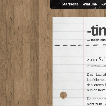
Startseite
-warum-
-w
-ti
… noch eine
zum Sc
Sonntag, De
Das Laufja
Laufkilomet
den letzten 
nun an laufe
Da schmerz
nicht zum La