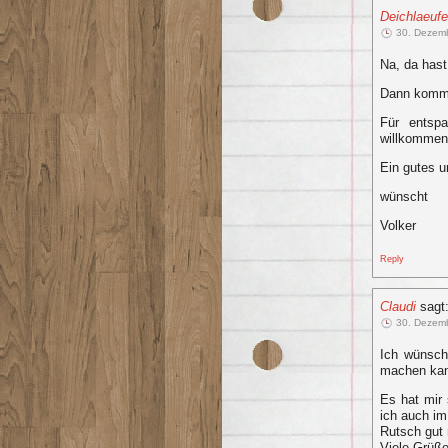
Deichlaeufe
30. Dezem
Na, da has
Dann komm 
Für entspa
willkommen
Ein gutes 
wünscht
Volker
Reply
Claudi
sagt
30. Dezem
Ich wünsch
machen kan
Es hat mir 
ich auch im
Rutsch gut 
Viele Grüße