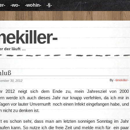
er-
-wo-
-wohin-
-§-
mekiller-
r der läuft …
hluß
By
-timekiller-
zember 30, 2012
hr 2012 neigt sich dem Ende zu, mein Jahresziel von 2000
ern werde ich auch dieses Jahr nur knapp verfehlen, da ich mir in
Tagen vor lauter Unvernunft noch einen Infekt eingefangen habe, und
n nicht zu denken ist.
t es schon sehr, dass man am letzten sonnigen Sonntag im Jahr
ufen kann. So nutze ich die freie Zeit und melde mich für ein paar