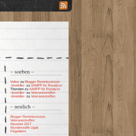
– soeben –
Volker
zu
Blogger Reminiszenzen
-timekiller-
zu
XAMPP für Runalyze
Thorsten
zu
XAMPP für Runalyze
-timekiller-
zu
Veteranentreffen
-timekiller-
zu
Veteranentreffen
– neulich –
Blogger Reminiszenzen
Veteranentreffen
Neustart 2017
Wunderwaffe Ugali
Flügellahm