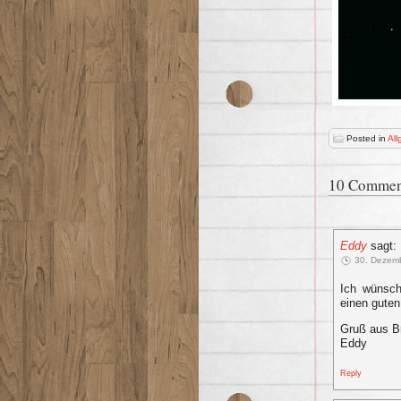
Posted in
All
10 Commen
Eddy
sagt:
30. Dezem
Ich wünsch
einen guten
Gruß aus B
Eddy
Reply