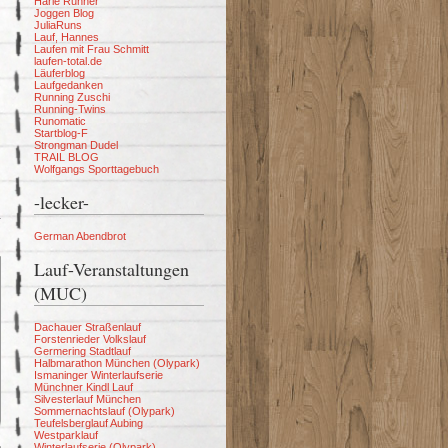
Harle Runner
Joggen Blog
JuliaRuns
Lauf, Hannes
Laufen mit Frau Schmitt
laufen-total.de
Läuferblog
Laufgedanken
Running Zuschi
Running-Twins
Runomatic
Startblog-F
Strongman Dudel
TRAIL BLOG
Wolfgangs Sporttagebuch
-lecker-
German Abendbrot
Lauf-Veranstaltungen
(MUC)
Dachauer Straßenlauf
Forstenrieder Volkslauf
Germering Stadtlauf
Halbmarathon München (Olypark)
Ismaninger Winterlaufserie
Münchner Kindl Lauf
Silvesterlauf München
Sommernachtslauf (Olypark)
Teufelsberglauf Aubing
Westparklauf
Winterlaufserie (Olypark)