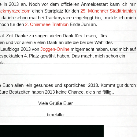
 in 2013 an. Noch vor dem offiziellen Anmeldestart kann ich mir
ackmyrace.com
einen Startplatz für den
29. Münchner Stadttriathlon
d da ich schon mal bei Trackmyrace eingeloggt bin, melde ich mich
 noch für den
2. Chiemsee Triathlon
Ende Juni an.
al Zeit Danke zu sagen, vielen Dank fürs Lesen, fürs
 und vor allem vielen Dank an alle die bei der Wahl des
n Laufblogs 2013 von
Joggen-Online
mitgemacht haben, und mich auf
respektablen 4. Platz gewählt haben. Das macht mich schon ein
lz.
 Euch allen ein gesundes und sportliches 2013. Kommt gut durch
Eure Bestzeiten haben 2013 keine Chance, die sind fällig…
Viele Grüße Euer
–timekiller-