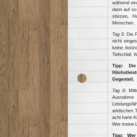
während eine
dann auf so
stürzen, 
Menschen.
Tag 5:
Die P
nicht einge
keine
horiz
Tiefschlaf. 
Tipp: Die
Höchstleis
Gegenteil.
Tag 6:
Mitt
Ausnahme 
Leistungsfä
arktischen 
acht harte K
Wer meine La
Tipp: Wer 