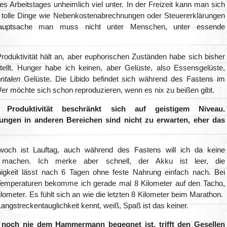
s Arbeitstages unheimlich viel unter. In der Freizeit kann man sich
 tolle Dinge wie Nebenkostenabrechnungen oder Steuererklärungen
Hauptsache man muss nicht unter Menschen, unter essende
roduktivität hält an, aber euphorischen Zuständen habe sich bisher
stellt. Hunger habe ich keinen, aber Gelüste, also Essensgelüste,
ontalen
Gelüste. Die Libido befindet sich während des Fastens im
Wer möchte sich schon reproduzieren, wenn es nix zu beißen gibt.
 Produktivität beschränkt sich auf geistigem Niveau.
tungen in anderen Bereichen sind nicht zu erwarten, eher das
woch ist Lauftag, auch während des Fastens will ich da keine
machen. Ich merke aber schnell, der Akku ist leer, die
higkeit lässt nach 6 Tagen ohne feste Nahrung einfach nach. Bei
Temperaturen bekomme ich gerade mal 8 Kilometer auf den Tacho,
ilometer. Es fühlt sich an wie die letzten 8 Kilometer beim Marathon.
ngstreckentauglichkeit kennt, weiß, Spaß ist das keiner.
noch nie dem Hammermann begegnet ist, trifft den Gesellen