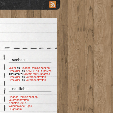
– soeben –
Volker
zu
Blogger Reminiszenzen
-timekiller-
zu
XAMPP für Runalyze
Thorsten
zu
XAMPP für Runalyze
-timekiller-
zu
Veteranentreffen
-timekiller-
zu
Veteranentreffen
– neulich –
Blogger Reminiszenzen
Veteranentreffen
Neustart 2017
Wunderwaffe Ugali
Flügellahm