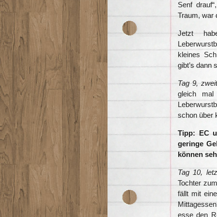
Senf drauf
Traum, war d
Jetzt ha
Leberwurstb
kleines Sc
gibt’s dann 
Tag 9, zwei
gleich mal
Leberwurstb
schon über k
Tipp: EC u
geringe Ge
können seh
Tag 10, letz
Tochter zum 
fällt mit e
Mittagessen
esse den Re