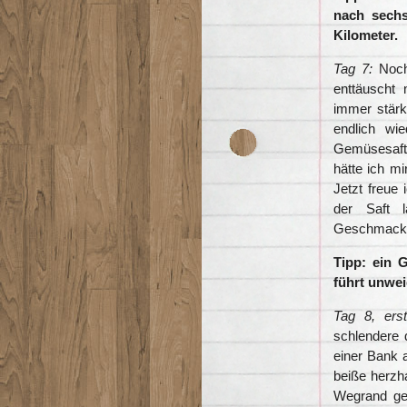
nach sechs
Kilometer.
Tag 7:
Noch 
enttäuscht
immer stär
endlich wi
Gemüsesaft.
hätte ich mi
Jetzt freue 
der Saft 
Geschmacks
Tipp: ein 
führt unwe
Tag 8, erst
schlendere
einer Bank 
beiße herzha
Wegrand gep