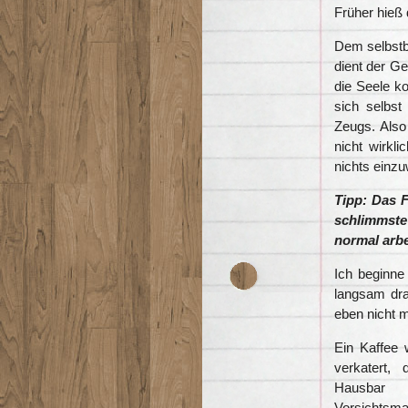
Früher hieß 
Dem selbstb
dient der Ge
die Seele ko
sich selbs
Zeugs. Also
nicht wirkl
nichts einz
Tipp: Das 
schlimmst
normal arbe
Ich beginne
langsam dra
eben nicht 
Ein Kaffee w
verkatert
Hausbar
Vorsichtsm