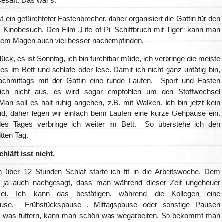
saft. Das war‘s.
t ein gefürchteter Fastenbrecher, daher organisiert die Gattin für den
 Kinobesuch. Den Film „Life of Pi: Schiffbruch mit Tiger“ kann man
dem Magen auch viel besser nachempfinden.
ück, es ist Sonntag, ich bin furchtbar müde, ich verbringe die meiste
es im Bett und schlafe oder lese. Damit ich nicht ganz untätig bin,
achmittags mit der Gattin eine runde Laufen. Sport und Fasten
sich nicht aus, es wird sogar empfohlen um den Stoffwechsel
an soll es halt ruhig angehen, z.B. mit Walken. Ich bin jetzt kein
nd, daher legen wir einfach beim Laufen eine kurze Gehpause ein.
es Tages verbringe ich weiter im Bett. So überstehe ich den
itten Tag.
hläft isst nicht.
über 12 Stunden Schlaf starte ich fit in die Arbeitswoche. Dem
d ja auch nachgesagt, dass man während dieser Zeit ungeheuer
sei. Ich kann das bestätigen, während die Kollegen eine
pause, Frühstückspause , Mittagspause oder sonstige Pausen
 was futtern, kann man schön was wegarbeiten. So bekommt man