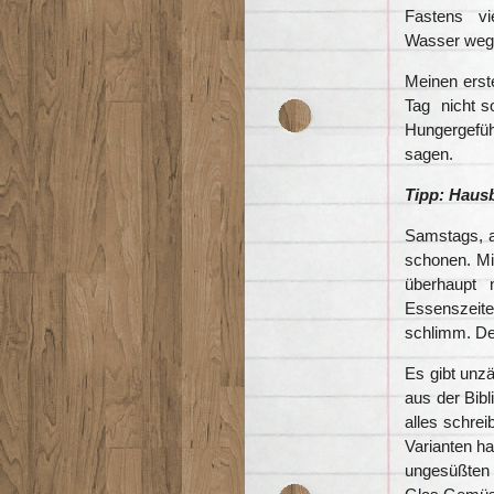
Fastens vie
Wasser weg 
Meinen erst
Tag nicht s
Hungergefüh
sagen.
Tipp: Hausb
Samstags,
schonen. Mi
überhaupt 
Essenszeite
schlimm. De
Es gibt unzä
aus der Bib
alles schre
Varianten ha
ungesüßten 