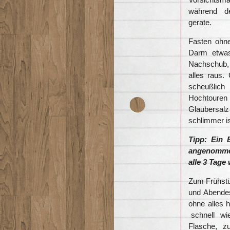
während d
gerate.
Fasten ohne
Darm etwas
Nachschub,
alles raus
scheußlic
Hochtouren
Glaubersalz i
schlimmer is
Tipp: Ein 
angenommen
alle 3 Tage
Zum Frühstü
und Abende
ohne alles h
schnell wie
Flasche, zu