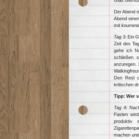
Glas Gemüse
Der Abend is
Abend einen
mit knurren
Tag 3:
Ein Gl
Zeit des Tag
gehe ich N
schließen 
anzuregen. M
Walkingfreu
Den Rest d
kritischen dr
Tipp: Wer sc
Tag 4:
Nach 
Fasten wir
produktiv 
Zigaretten
machen und