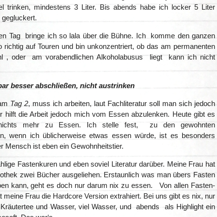
l trinken, mindestens 3 Liter. Bis abends habe ich locker 5 Liter
gegluckert.
en Tag bringe ich so lala über die Bühne. Ich komme den ganzen
o richtig auf Touren und bin unkonzentriert, ob das am permanenten
l , oder am vorabendlichen Alkoholabusus liegt kann ich nicht
ar besser abschließen, nicht austrinken
 am
Tag 2
, muss ich arbeiten, laut Fachliteratur soll man sich jedoch
r hilft die Arbeit jedoch mich vom Essen abzulenken. Heute gibt es
nichts mehr zu Essen. Ich stelle fest, zu den gewohnten
n, wenn ich üblicherweise etwas essen würde, ist es besonders
r Mensch ist eben ein Gewohnheitstier.
hlige Fastenkuren und eben soviel Literatur darüber. Meine Frau hat
liothek zwei Bücher ausgeliehen. Erstaunlich was man übers Fasten
iben kann, geht es doch nur darum nix zu essen. Von allen Fasten-
t meine Frau die Hardcore Version extrahiert. Bei uns gibt es nix, nur
Kräutertee und Wasser, viel Wasser, und abends als Highlight ein