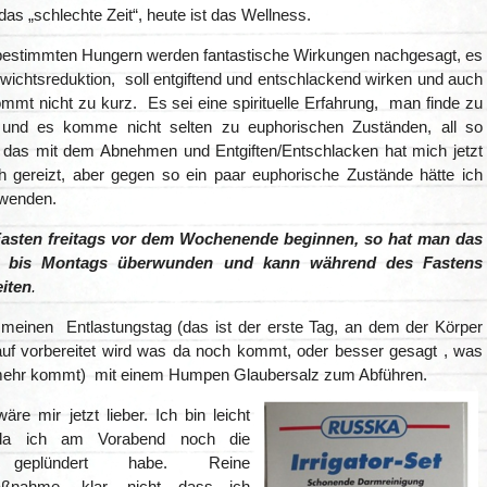
das „schlechte Zeit“, heute ist das Wellness.
estimmten Hungern werden fantastische Wirkungen nachgesagt, es
wichtsreduktion, soll entgiftend und entschlackend wirken und auch
mmt nicht zu kurz. Es sei eine spirituelle Erfahrung, man finde zu
t und es komme nicht selten zu euphorischen Zuständen, all so
 das mit dem Abnehmen und Entgiften/Entschlacken hat mich jetzt
ich gereizt, aber gegen so ein paar euphorische Zustände hätte ich
uwenden.
Fasten freitags vor dem Wochenende beginnen, so hat man das
e bis Montags überwunden und kann während des Fastens
iten
.
 meinen Entlastungstag (das ist der erste Tag, an dem der Körper
uf vorbereitet wird was da noch kommt, oder besser gesagt , was
mehr kommt) mit einem Humpen Glaubersalz zum Abführen.
äre mir jetzt lieber. Ich bin leicht
, da ich am Vorabend noch die
 geplündert habe. Reine
aßnahme, klar, nicht dass ich