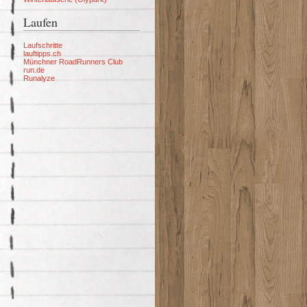
Laufen
Laufschritte
lauftipps.ch
Münchner RoadRunners Club
run.de
Runalyze