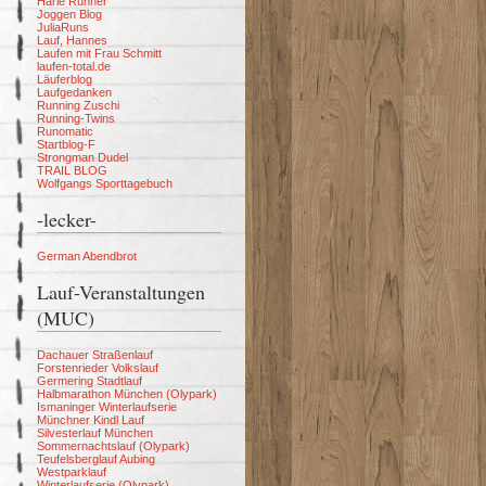
Harle Runner
Joggen Blog
JuliaRuns
Lauf, Hannes
Laufen mit Frau Schmitt
laufen-total.de
Läuferblog
Laufgedanken
Running Zuschi
Running-Twins
Runomatic
Startblog-F
Strongman Dudel
TRAIL BLOG
Wolfgangs Sporttagebuch
-lecker-
German Abendbrot
Lauf-Veranstaltungen
(MUC)
Dachauer Straßenlauf
Forstenrieder Volkslauf
Germering Stadtlauf
Halbmarathon München (Olypark)
Ismaninger Winterlaufserie
Münchner Kindl Lauf
Silvesterlauf München
Sommernachtslauf (Olypark)
Teufelsberglauf Aubing
Westparklauf
Winterlaufserie (Olypark)