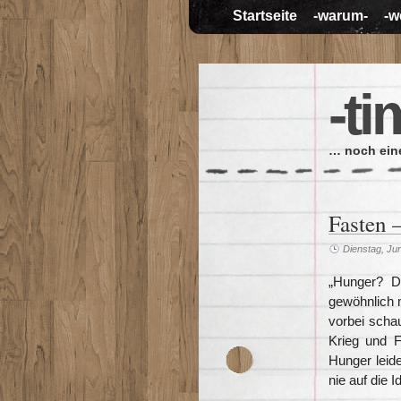
Startseite
-warum-
-w
-ti
… noch eine
Fasten 
Dienstag, Jun
„Hunger? D
gewöhnlich 
vorbei schau
Krieg und F
Hunger leid
nie auf die