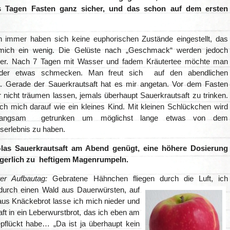
 Tagen Fasten ganz sicher, und das schon auf dem ersten
immer haben sich keine euphorischen Zustände eingestellt, das
 mich ein wenig. Die Gelüste nach „Geschmack“ werden jedoch
ker. Nach 7 Tagen mit Wasser und fadem Kräutertee möchte man
eder etwas schmecken. Man freut sich auf den abendlichen
 Gerade der Sauerkrautsaft hat es mir angetan. Vor dem Fasten
r nicht träumen lassen, jemals überhaupt Sauerkrautsaft zu trinken.
ich mich darauf wie ein kleines Kind. Mit kleinen Schlückchen wird
langsam getrunken um möglichst lange etwas von dem
erlebnis zu haben.
Glas Sauerkrautsaft am Abend genügt, eine höhere Dosierung
igerlich zu heftigem Magenrumpeln.
er Aufbautag:
Gebratene Hähnchen fliegen durch die Luft, ich
 durch einen Wald aus
Dauerwürsten, auf
aus Knäckebrot lasse ich mich nieder und
ft in ein Leberwurstbrot, das ich eben am
flückt habe… „Da ist ja überhaupt kein