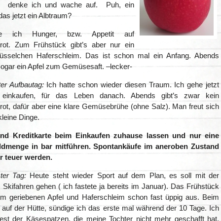
“, denke ich und wache auf. Puh, ein
as jetzt ein Albtraum?
be ich Hunger, bzw. Appetit auf
rot. Zum Frühstück gibt’s aber nur ein
hüsselchen Haferschleim. Das ist schon mal ein Anfang. Abends
sogar ein Apfel zum Gemüsesaft. –lecker-
ter Aufbautag:
Ich hatte schon wieder diesen Traum. Ich gehe jetzt
 einkaufen, für das Leben danach. Abends gibt’s zwar kein
rot, dafür aber eine klare Gemüsebrühe (ohne Salz). Man freut sich
leine Dinge.
nd Kreditkarte beim Einkaufen zuhause lassen und nur eine
ldmenge in bar mitführen. Spontankäufe im aneroben Zustand
r teuer werden.
ter Tag:
Heute steht wieder Sport auf dem Plan, es soll mit der
Skifahren gehen ( ich fastete ja bereits im Januar). Das Frühstück
inem geriebenen Apfel und Haferschleim schon fast üppig aus. Beim
 auf der Hütte, sündige ich das erste mal während der 10 Tage. Ich
st der Käsespatzen, die meine Tochter nicht mehr geschafft hat.