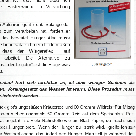
er Fastenwoche in Versuchung
 Abführen geht nicht. Solange der
 zum verarbeiten hat, fordert er
 das bedeutet Hunger. Also muss
. Glaubersalz schmeckt dermaßen
h dass der Würgereflex auf
 arbeitet. Die Alternative zu
st „der Irrigator“. Ist die Frage was
t.
Einlauf hört sich furchtbar an, ist aber weniger Schlimm als
. Vorausgesetzt das Wasser ist warm. Diese Prozedur muss
 wiederholt werden.
ck gibt’s ungesüßten Kräutertee und 60 Gramm Wildreis. Für Mittag
ssen stehen nochmals 60 Gramm Reis auf dem Speiseplan. Reis
at ungefähr so viele Nährstoffe wie ein Blatt Papier, so macht sich
der Hunger breit. Wenn der Hunger zu stark wird, greife ich zur
r Wasserflasche, das lindert den Hunger. Man soll ja während des