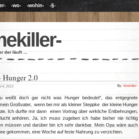
er-
-wo-
-wohin-
-§-
mekiller-
r der läuft …
– Hunger 2.0
By
-timekiller-
i 4, 2013
u weißt doch gar nicht was Hunger bedeutet“, das entgegnete
mein Großvater, wenn bei mir als kleiner Steppke der kleine Hunger
te. Ich durfte mir dann einen Vortrag über wirkliche Entbehrungen,
lucht anhören. Ja, ich muss zugeben ich habe bisher nie richtig
en müssen und darüber bin ich sehr dankbar. Mein Opa wäre auch
 Idee gekommen, eine Woche auf feste Nahrung zu verzichten.