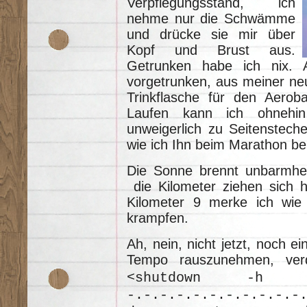
Verpflegungsstand, ich
nehme nur die Schwämme
und drücke sie mir über
Kopf und Brust aus.
Getrunken habe ich nix.
vorgetrunken, aus meiner ne
Trinkflasche für den Aerob
Laufen kann ich ohnehin 
unweigerlich zu Seitenstech
wie ich Ihn beim Marathon be
Die Sonne brennt unbarmher
die Kilometer ziehen sich 
Kilometer 9 merke ich wi
krampfen.
Ah, nein, nicht jetzt, noch e
Tempo rauszunehmen, ver
<shutdown -h no
-.-.-.-.-.-.-.-.-.-.-