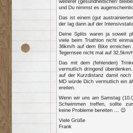
weiterer (gesundheitlicher/ blei
und Du nimmst es augenscheinli
Das ist einem (gut austrainiert
der lag dann auf der Intensivstat
Deine Splits waren ja soweit
viele beim Triathlon nicht einm
36km/h auf dem Bike erreichen
Tegernsee nicht mal auf 32,5km/h
Das mit dem (fehlenden) Trink
vermutlich dringend überdenke
auf der Kurzdistanz damit noch
MD würde Dich vermutlich ein äh
ereilen.
Wenn wir uns am Samstag (10.
Schwimmen treffen, sollte zum
keine Probleme bereiten … 😉
Viele Grüße
Frank