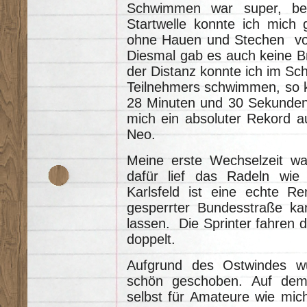
Schwimmen war super, bei
Startwelle konnte ich mich g
ohne Hauen und Stechen vo
Diesmal gab es auch keine B
der Distanz konnte ich im S
Teilnehmers schwimmen, so k
28 Minuten und 30 Sekunden
mich ein absoluter Rekord a
Neo.
Meine erste Wechselzeit wa
dafür lief das Radeln wie 
Karlsfeld ist eine echte Re
gesperrter Bundesstraße ka
lassen. Die Sprinter fahren d
doppelt.
Aufgrund des Ostwindes w
schön geschoben. Auf dem 
selbst für Amateure wie mic