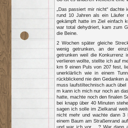
„Das passiert mir nicht“ dachte
rund 10 Jahren als ein Läufer 
gekämpft hatte im Ziel einfach k
war total dehydriert, kam zum G
die Beine.
2 Wochen später gleiche Streck
wenig getrunken, an der einzi
getrunken weil die Konkurrenz 
verlieren wollte, stellte ich auf
km 9 einen Puls von 207 fest, l
unerklärlich wie in einem Tunn
rückblickend nie den Gedanken 
muss laufstiltechnisch auch übel
m kann ich mich nur noch an das 
hatte, machte noch den finalen Sch
bei knapp über 40 Minuten steh
sagen ich solle im Zielkanal wei
nicht mehr und wachte dann 3 
einem Baum am Straßenrand auf.
und war ich vor …? War dann a