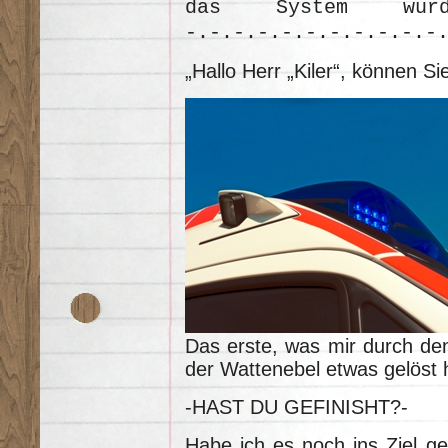
das System wurde
-.-.-.-.-.-.-.-.-.-.-
„Hallo Herr „Kiler“, können S
Das erste, was mir durch de
der Wattenebel etwas gelöst
-HAST DU GEFINISHT?-
Habe ich es noch ins Ziel ge