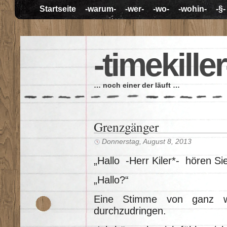
Startseite
-warum-
-wer-
-wo-
-wohin-
-§-
-timekiller
… noch einer der läuft …
Grenzgänger
Donnerstag, August 8, 2013
„Hallo -Herr Kiler*- hören Si
„Hallo?“
Eine Stimme von ganz w
durchzudringen.