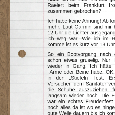
Raelert beim Frankfurt Ir
zusammen gebrochen?
Ich habe keine Ahnung! Ab km
mehr. Laut Garmin sind mir 
12 Uhr die Lichter ausgegan
ich weg war. Wie ich im 
komme ist es kurz vor 13 Uhr
So ein Bootvorgang nach e
schon etwas gruselig. Nur
wieder in Gang. Ich hätte 
Arme oder Beine habe, OK, B
in den „Stiefeln“ fest. E
Versuchen dem Sanitäter ver
die Schuhe auszuziehen, 
langsam wieder hoch. Die E
war ein echtes Freudenfest.
noch alles da ist wo es hinge
gute Weile dauern bis ich kom