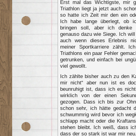
Erst mal das Wichtigste, mir g
Triathlon liegt ja jetzt auch sc
so hatte ich Zeit mir den ein 
Ich habe lange überlegt, ob i
bringen soll, aber ich denke
genauso dazu wie Siege. Ich will
auch wenn dieses Erlebnis ni
meiner Sportkarriere zählt. I
Triathlons ein paar Fehler gemac
getrunken, und einfach bei ung
viel gewollt.
Ich zählte bisher auch zu den K
mir nicht“ aber nun ist es 
beunruhigt ist, dass ich es ni
wirklich von der einen Seku
gezogen. Dass ich bis zur Ohn
schon sehr, ich hätte gedacht 
schwummrig wird bevor ich wegki
schlapp macht oder die Kraftan
stehen bleibt. Ich weiß, dass i
dass der so stark ist war mir neu