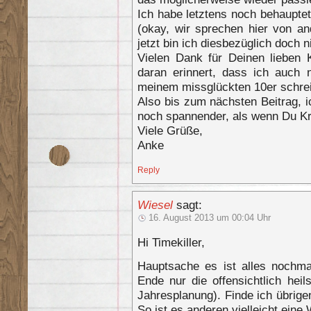
Ich habe letztens noch behaupte
(okay, wir sprechen hier von an
jetzt bin ich diesbezüglich doch n
Vielen Dank für Deinen lieben
daran erinnert, dass ich auch 
meinem missglückten 10er schre
Also bis zum nächsten Beitrag, ic
noch spannender, als wenn Du Kr
Viele Grüße,
Anke
Reply
Wiesel
sagt:
16. August 2013 um 00:04 Uhr
Hi Timekiller,
Hauptsache es ist alles nochm
Ende nur die offensichtlich heil
Jahresplanung). Finde ich übrige
So ist es anderen vielleicht eine