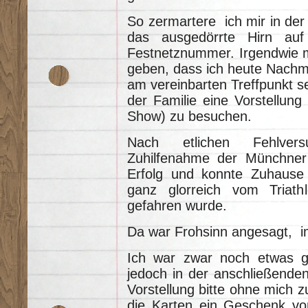
So zermartere ich mir in de
das ausgedörrte Hirn au
Festnetznummer. Irgendwie m
geben, dass ich heute Nachmi
am vereinbarten Treffpunkt 
der Familie eine Vorstellun
Show) zu besuchen.
Nach etlichen Fehlversu
Zuhilfenahme der Münchner 
Erfolg und konnte Zuhause
ganz glorreich vom Triath
gefahren wurde.
Da war Frohsinn angesagt, im
Ich war zwar noch etwas g
jedoch in der anschließenden
Vorstellung bitte ohne mich z
die Karten ein Geschenk v