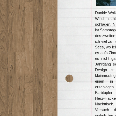
Dunkle Wolk
Wind frisch
schlagen. Ni
ist Samstag
des zweiten 
ich viel zu 
Sees, wo ich
es aufs Zim
es nicht ga
Jahrgang s
Design is
kleinmustrig
einen in
erschlag
Farbtupfer
Herz-Häcke
Nachttisch
Versuch 
wohnlicher 