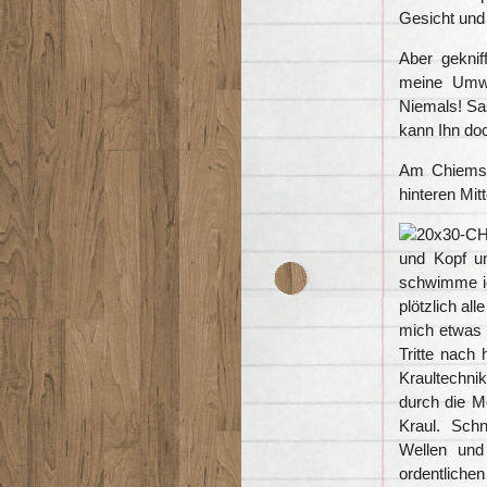
Gesicht und 
Aber geknif
meine Umwe
Niemals! Sa
kann Ihn do
Am Chiemse
hinteren Mit
und Kopf un
schwimme i
plötzlich a
mich etwas z
Tritte nach 
Kraultechnik
durch die M
Kraul. Schne
Wellen und
ordentlich