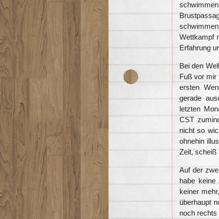
schwimme
Brustpassa
schwimmen.
Wettkampf m
Erfahrung un
Bei den Wel
Fuß vor mir 
ersten Wend
gerade aus
letzten Mon
CST zuminde
nicht so wic
ohnehin ill
Zeit, scheiß
Auf der zwe
habe keine
keiner mehr,
überhaupt n
noch rechts 