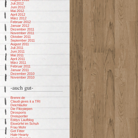
Juli 2012
Juni 2012
Mai 2012
April 2012
März 2012
Februar 2012
Januar 2012
Dezember 2011
November 2011
Oktober 2011
September 2011
August 2011
Juli 2011
Juni 2011
Mai 2011
April 2011
März 2011
Februar 2011
Januar 2011
Dezember 2010
November 2010
-auch gut-
Brennr.de
Claudi gives it a TRI
Deichläufer
Die Flitzpiepen
Dirosports
Dreisportler
Eddys Laufblog
Eiswürfel im Schuh
Frau Mohr
Get Fitter
Hale-Hearty