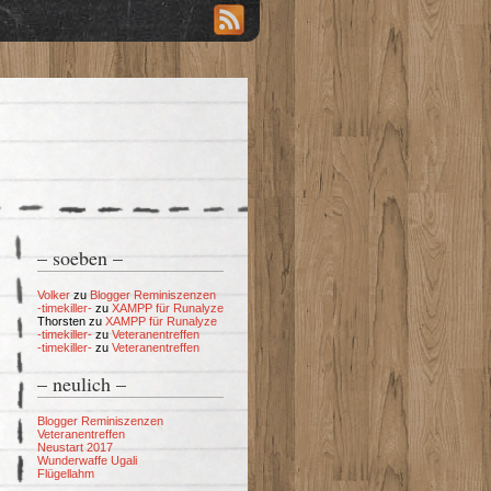
– soeben –
Volker
zu
Blogger Reminiszenzen
-timekiller-
zu
XAMPP für Runalyze
Thorsten
zu
XAMPP für Runalyze
-timekiller-
zu
Veteranentreffen
-timekiller-
zu
Veteranentreffen
– neulich –
Blogger Reminiszenzen
Veteranentreffen
Neustart 2017
Wunderwaffe Ugali
Flügellahm