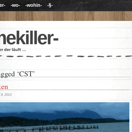
er-
-wo-
-wohin-
-§-
mekiller-
r der läuft …
agged ‘CST’
ken
i 9, 2013