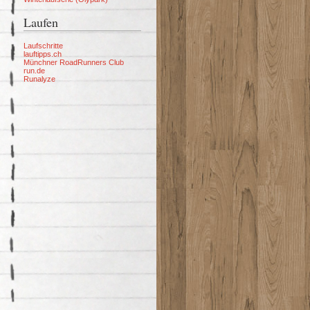
Laufen
Laufschritte
lauftipps.ch
Münchner RoadRunners Club
run.de
Runalyze