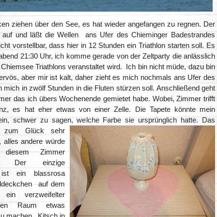
en ziehen über den See, es hat wieder angefangen zu regnen. Der
t auf und läßt die Wellen ans Ufer des Chieminger Badestrandes
cht vorstellbar, dass hier in 12 Stunden ein Triathlon starten soll. Es
abend 21:30 Uhr, ich komme gerade von der Zeltparty die anlässlich
Chiemsee Triathlons veranstaltet wird. Ich bin nicht müde, dazu bin
nervös, aber mir ist kalt, daher zieht es mich nochmals ans Ufer des
 mich in zwölf Stunden in die Fluten stürzen soll. Anschließend geht
mer das ich übers Wochenende gemietet habe. Wobei, Zimmer trifft
nz, es hat eher etwas von einer Zelle. Die Tapete könnte mein
ein, schwer zu sagen, welche Farbe sie
ursprünglich hatte. Das
t zum Glück sehr
, alles andere würde
 diesem Zimmer
en. Der einzige
 ist ein blassrosa
ldeckchen auf dem
, ein verzweifelter
den Raum etwas
zu machen. Kitsch in