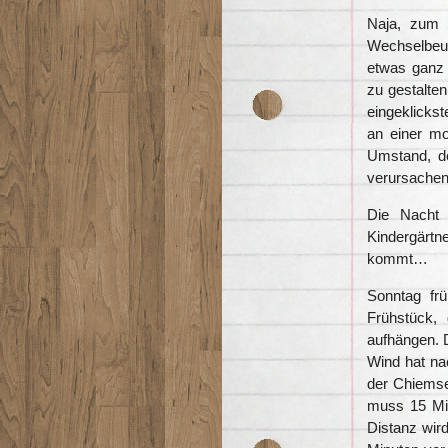
Naja, zum 
Wechselbeut
etwas ganz
zu gestalten
eingeklicks
an einer mo
Umstand, de
verursachen 
Die Nacht 
Kindergärtn
kommt…
Sonntag fr
Frühstück,
aufhängen. D
Wind hat na
der Chiems
muss 15 Min
Distanz wird