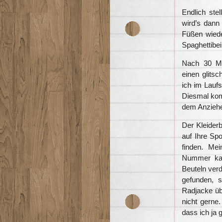
Endlich st
wird’s dann
Füßen wied
Spaghettibei
Nach 30 M
einen glits
ich im Laufs
Diesmal kom
dem Anziehe
Der Kleiderb
auf Ihre Spo
finden. Me
Nummer kan
Beuteln verd
gefunden, 
Radjacke übe
nicht gerne.
dass ich ja 