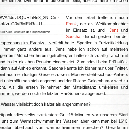
 meinem Schwimmstart in die Gummipelle, aber so friere ich schon
Vor dem Start treffe ich noch
Frank
, der als Wettkampfrichter
im Einsatz ist, und
Jens
und
killer089, @triduke und @jensandmie
Sascha
, die ich gestern bei der
prechung im Eventzelt verfehlt hatte. Sportler in Freizeitkleidung
 immer ganz anders aus. Jens habe ich schon auf mehreren
ngen um München herum getroffen, er hatte sich zufällig auch mit
nd in der gleichen Pension eingemietet. Zumindest beim Frühstück
 dann auf Anhieb erkannt. Sascha kannte ich bisher nur über Twitter,
int auch ein lustiger Geselle zu sein. Man versteht sich auf Anhieb.
rt unterhält man sich angeregt und der übliche Galgenhumor wird zu
cht. Als die ersten Teilnehmer der Mitteldistanz umkehren und
mmen, werden noch die letzten Hai-Scherze abgefeuert.
s Wasser vielleicht doch kälter als angenommen?
eitpunkt dies selbst zu testen. Gut 15 Minuten vor unserem Start
r uns zum Warmschwimmen ins Wasser, aber kann man bei 16°C
peratur überhaupt von warmschwimmen sprechen? Gerade im