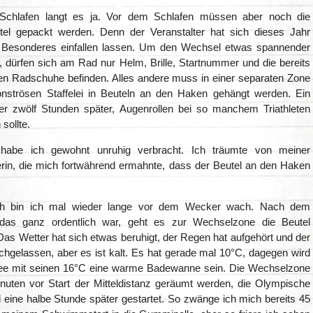
Schlafen langt es ja. Vor dem Schlafen müssen aber noch die
el gepackt werden. Denn der Veranstalter hat sich dieses Jahr
 Besonderes einfallen lassen. Um den Wechsel etwas spannender
, dürfen sich am Rad nur Helm, Brille, Startnummer und die bereits
ten Radschuhe befinden. Alles andere muss in einer separaten Zone
nströsen Staffelei in Beuteln an den Haken gehängt werden. Ein
r zwölf Stunden später, Augenrollen bei so manchem Triathleten
sollte.
habe ich gewohnt unruhig verbracht. Ich träumte von meiner
erin, die mich fortwährend ermahnte, dass der Beutel an den Haken
üh bin ich mal wieder lange vor dem Wecker wach. Nach dem
 das ganz ordentlich war, geht es zur Wechselzone die Beutel
as Wetter hat sich etwas beruhigt, der Regen hat aufgehört und der
chgelassen, aber es ist kalt. Es hat gerade mal 10°C, dagegen wird
ee mit seinen 16°C eine warme Badewanne sein. Die Wechselzone
uten vor Start der Mitteldistanz geräumt werden, die Olympische
 eine halbe Stunde später gestartet. So zwänge ich mich bereits 45