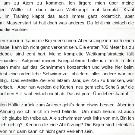
n um zu Atem zu kommen. Ich ärgere mich über meine
gen. Wollte ich doch diesen Wettkampf mal komplett Kraul
 Im Training klappt das auch immer ganz ordentlich, aber
it Massenstart ist halt doch was anderes. Da fehlt mir einfach die
d die Routine.
len kann ich kaum die Bojen erkennen. Aber solange ich noch einen
habe, kann ich nicht ganz verkehrt sein. Die ersten 700 Meter bis zu
eboje sind echt hart. Meine komplette Wettkampfstrategie fällt
einander. Aufgrund meiner Knieprobleme hatte ich mich in den
aten mehr auf das Schwimmen konzentriert und wollte hier beim
st eine ordentliche Schwimmzeit abliefern, alles andere war mir
htig. Das verfehlte Ziel von letzem Jahr, die 2:45 zu knacken, war
usorisch. Aber nun werden die Karten neu gemischt. Scheiß auf die
 auf den Stil, sauf einfach nicht ab. Das ist purer Überlebenskampf.
iten Hälfte zurück zum Anleger geht’s dann etwas besser. Aber ich
 Ahnung wo ich mich im Feld befinde. Um mich herum ist auch
 ich glaube ich treibe ab. Alle schwimmen weit links von mir. Bin ich
och richtig? Kennen die eine Abkürzung? Die Bojen sind jedenfalls
von mir, dann kann ich nicht ganz verkehrt sein.