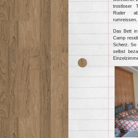
trostloser
Ruder a
rumreissen.
Das Bett i
Camp residi
Scherz. So 
selbst bez
Einzelzimme