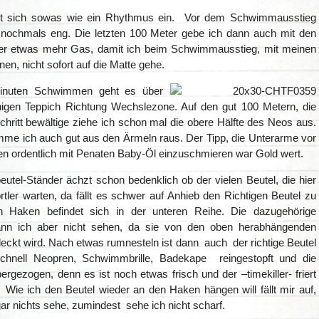
ellt sich sowas wie ein Rhythmus ein. Vor dem Schwimmausstieg
 nochmals eng. Die letzten 100 Meter gebe ich dann auch mit den
er etwas mehr Gas, damit ich beim Schwimmausstieg, mit meinen
nen, nicht sofort auf die Matte gehe.
inuten Schwimmen geht es über
chigen Teppich Richtung Wechslezone. Auf den gut 100 Metern, die
chritt bewältige ziehe ich schon mal die obere Hälfte des Neos aus.
me ich auch gut aus den Ärmeln raus. Der Tipp, die Unterarme vor
n ordentlich mit Penaten Baby-Öl einzuschmieren war Gold wert.
eutel-Ständer ächzt schon bedenklich ob der vielen Beutel, die hier
rtler warten, da fällt es schwer auf Anhieb den Richtigen Beutel zu
in Haken befindet sich in der unteren Reihe. Die dazugehörige
n ich aber nicht sehen, da sie von den oben herabhängenden
eckt wird. Nach etwas rumnesteln ist dann auch der richtige Beutel
schnell Neopren, Schwimmbrille, Badekape reingestopft und die
rgezogen, denn es ist noch etwas frisch und der –timekiller- friert
 Wie ich den Beutel wieder an den Haken hängen will fällt mir auf,
gar nichts sehe, zumindest sehe ich nicht scharf.