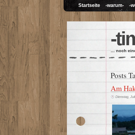
Startseite
-warum-
-w
-ti
… noch eine
Posts T
Am Ha
Dienstag, Jul