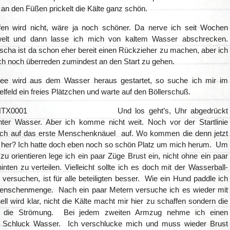
an den Füßen prickelt die Kälte ganz schön.
fen wird nicht, wäre ja noch schöner. Da nerve ich seit Wochen
lt und dann lasse ich mich von kaltem Wasser abschrecken.
scha ist da schon eher bereit einen Rückzieher zu machen, aber ich
ch noch überreden zumindest an den Start zu gehen.
e wird aus dem Wasser heraus gestartet, so suche ich mir im
telfeld ein freies Plätzchen und warte auf den Böllerschuß.
Und los geht’s, Uhr abgedrückt
ter Wasser. Aber ich komme nicht weit. Noch vor der Startlinie
ch auf das erste Menschenknäuel auf. Wo kommen die denn jetzt
lle her? Ich hatte doch eben noch so schön Platz um mich herum. Um
u orientieren lege ich ein paar Züge Brust ein, nicht ohne ein paar
hinten zu verteilen. Vielleicht sollte ich es doch mit der Wasserball-
 versuchen, ist für alle beteiligten besser. Wie ein Hund paddle ich
enschenmenge. Nach ein paar Metern versuche ich es wieder mit
ll wird klar, nicht die Kälte macht mir hier zu schaffen sondern die
 die Strömung. Bei jedem zweiten Armzug nehme ich einen
en Schluck Wasser. Ich verschlucke mich und muss wieder Brust