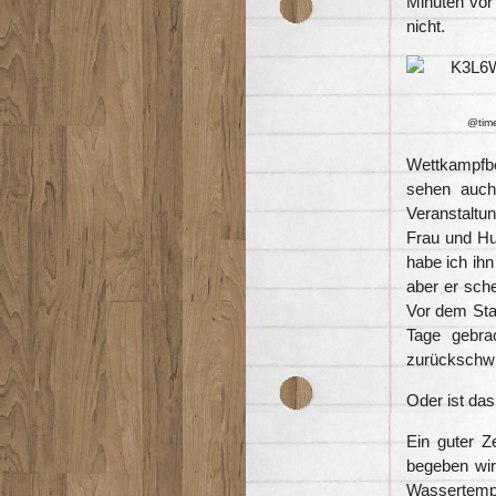
Minuten vor
nicht.
@time
Wettkampfbes
sehen auch
Veranstaltu
Frau und Hu
habe ich ihn
aber er sche
Vor dem Sta
Tage gebra
zurückschwi
Oder ist da
Ein guter Z
begeben wi
Wassertem