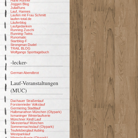
Harle Runner
Joggen Blog
JuliaRuns
Lauf, Hannes
Laufen mit Frau Schmitt
laufen-total.de
Läuferblog
Laufgedanken
Running Zuschi
Running-Twins
Runomatic
Startblog-F
Strongman Dudel
TRAIL BLOG
Wolfgangs Sporttagebuch
-lecker-
German Abendbrot
Lauf-Veranstaltungen
(MUC)
Dachauer Straßenlauf
Forstenrieder Volkslauf
Germering Stadtlauf
Halbmarathon München (Olypark)
Ismaninger Winterlaufserie
Münchner Kindl Lauf
Silvesterlauf München
Sommernachtslauf (Olypark)
Teufelsberglauf Aubing
Westparklauf
Winterlaufserie (Olypark)