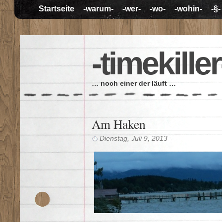
Startseite
-warum-
-wer-
-wo-
-wohin-
-§-
-timekiller
… noch einer der läuft …
Am Haken
Dienstag, Juli 9, 2013