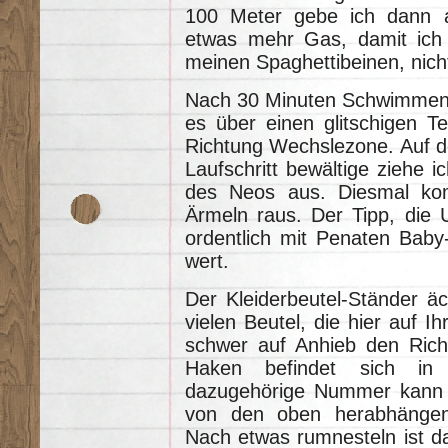
100 Meter gebe ich dann 
etwas mehr Gas, damit ich
meinen Spaghettibeinen, nicht
Nach 30 Minuten Schwimmen
es über einen glitschigen T
Richtung Wechslezone. Auf de
Laufschritt bewältige ziehe i
des Neos aus. Diesmal ko
Ärmeln raus. Der Tipp, die
ordentlich mit Penaten Baby
wert.
Der Kleiderbeutel-Ständer ä
vielen Beutel, die hier auf Ih
schwer auf Anhieb den Richt
Haken befindet sich in
dazugehörige Nummer kann i
von den oben herabhängend
Nach etwas rumnesteln ist d