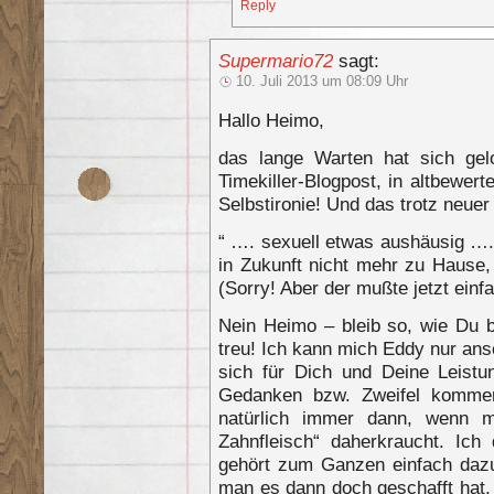
Reply
Supermario72
sagt:
10. Juli 2013 um 08:09 Uhr
Hallo Heimo,
das lange Warten hat sich gel
Timekiller-Blogpost, in altbewert
Selbstironie! Und das trotz neuer
“ …. sexuell etwas aushäusig …. 
in Zukunft nicht mehr zu Hause,
(Sorry! Aber der mußte jetzt einfa
Nein Heimo – bleib so, wie Du b
treu! Ich kann mich Eddy nur ans
sich für Dich und Deine Leistun
Gedanken bzw. Zweifel komme
natürlich immer dann, wenn 
Zahnfleisch“ daherkraucht. Ich
gehört zum Ganzen einfach dazu
man es dann doch geschafft hat,