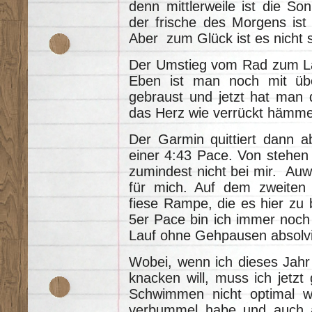
denn mittlerweile ist die 
der frische des Morgens ist 
Aber zum Glück ist es nicht s
Der Umstieg vom Rad zum La
Eben ist man noch mit üb
gebraust und jetzt hat man 
das Herz wie verrückt hämme
Der Garmin quittiert dann a
einer 4:43 Pace. Von stehen
zumindest nicht bei mir. Auwei
für mich. Auf dem zweiten 
fiese Rampe, die es hier zu b
5er Pace bin ich immer noch 
Lauf ohne Gehpausen absolv
Wobei, wenn ich dieses Jahr
knacken will, muss ich jetz
Schwimmen nicht optimal w
verbummel habe und auch a