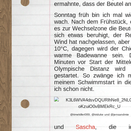
ermahnte, dass der Beutel 
Sonntag früh bin ich mal w
wach. Nach dem Frühstück, d
es zur Wechselzone die Beut
sich etwas beruhigt, der R
Wind hat nachgelassen, aber e
10°C, dagegen wird der Chi
warme Badewanne sein. 
Minuten vor Start der Mitte
Olympische Distanz wird 
gestartet. So zwänge ich m
meinem Schwimmstart in die
ich schon nicht.
@timekiller089, @triduke und @jensandmie
und
Sascha
, die i