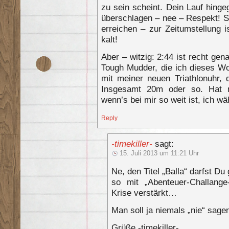
zu sein scheint. Dein Lauf hing
überschlagen – nee – Respekt! S
erreichen – zur Zeitumstellung
kalt!
Aber – witzig: 2:44 ist recht gen
Tough Mudder, die ich dieses W
mit meiner neuen Triathlonuhr,
Insgesamt 20m oder so. Hat mi
wenn’s bei mir so weit ist, ich w
Reply
-timekiller-
sagt:
15. Juli 2013 um 11:21 Uhr
Ne, den Titel „Balla“ darfst Du
so mit „Abenteuer-Challang
Krise verstärkt…
Man soll ja niemals „nie“ sage
Grüße -timekiller-