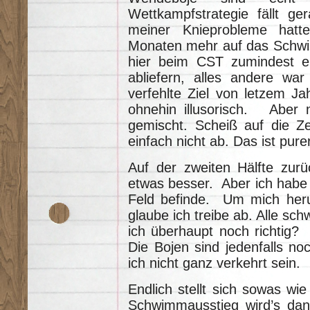
Wettkampfstrategie fällt g
meiner Knieprobleme hatt
Monaten mehr auf das Schwim
hier beim CST zumindest ei
abliefern, alles andere wa
verfehlte Ziel von letzem Ja
ohnehin illusorisch. Aber
gemischt. Scheiß auf die Zei
einfach nicht ab. Das ist pur
Auf der zweiten Hälfte zur
etwas besser. Aber ich habe
Feld befinde. Um mich heru
glaube ich treibe ab. Alle sch
ich überhaupt noch richtig?
Die Bojen sind jedenfalls no
ich nicht ganz verkehrt sein.
Endlich stellt sich sowas w
Schwimmausstieg wird’s dan