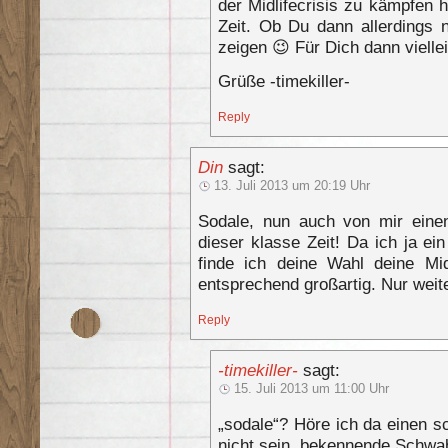
der Midlifecrisis zu kämpfen 
Zeit. Ob Du dann allerdings n
zeigen 😉 Für Dich dann vielle
Grüße -timekiller-
Reply
Din
sagt:
13. Juli 2013 um 20:19 Uhr
Sodale, nun auch von mir eine
dieser klasse Zeit! Da ich ja ein
finde ich deine Wahl deine Mid
entsprechend großartig. Nur weit
Reply
-timekiller-
sagt:
15. Juli 2013 um 11:00 Uhr
„sodale“? Höre ich da einen s
nicht sein, bekennende Schwabe